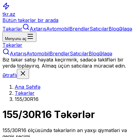
tkr.az
Bütün təkərlər bir arada
Təkərlər
Axtarış
Avtomobil
Brendlər
Satıcılar
Bloq
Əlaqə
Menyunu aç
Təkərlər
Axtarış
Avtomobil
Brendlər
Satıcılar
Bloq
Əlaqə
Biz təkər satışı həyata keçirmirik, sadəcə təklifləri bir
yerdə toplayırıq. Almaq üçün satıcılara müraciət edin.
Ətraflı
Ana Səhifə
Təkərlər
155/30R16
155/30R16
Təkərlər
155/30R16
ölçüsündə təkərlərin ən yaxşı qiymətləri və
geniş seçimi