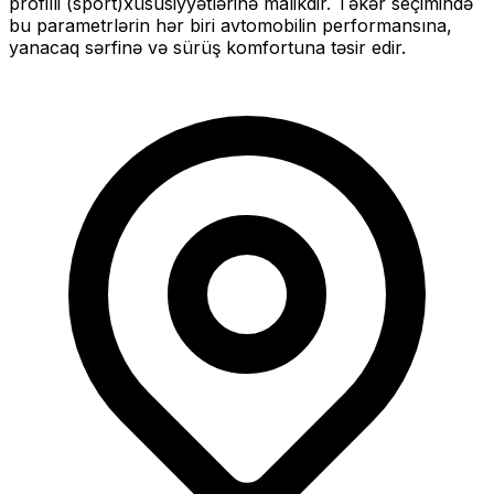
profilli (sport)
xüsusiyyətlərinə malikdir. Təkər seçimində
bu parametrlərin hər biri avtomobilin performansına,
yanacaq sərfinə və sürüş komfortuna təsir edir.