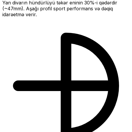
Yan divarın hündürlüyü təkər eninin
30
%-i qədərdir
(~
47
mm).
Aşağı profil sport performans və dəqiq
idarəetmə verir.