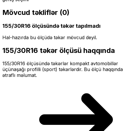
Mövcud təkliflər (
0
)
155/30R16
ölçüsündə təkər tapılmadı
Hal-hazırda bu ölçüdə təkər mövcud deyil.
155/30R16
təkər ölçüsü haqqında
155/30R16
ölçüsündə təkərlər
kompakt
avtomobillər
üçün
aşağı profilli (sport)
təkərlərdir. Bu ölçü haqqında
ətraflı məlumat.