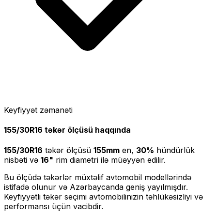
Keyfiyyət zəmanəti
155/30R16
təkər ölçüsü haqqında
155/30R16
təkər ölçüsü
155
mm
en,
30
%
hündürlük
nisbəti və
16
"
rim diametri ilə müəyyən edilir.
Bu ölçüdə təkərlər müxtəlif avtomobil modellərində
istifadə olunur və Azərbaycanda geniş yayılmışdır.
Keyfiyyətli təkər seçimi avtomobilinizin təhlükəsizliyi və
performansı üçün vacibdir.