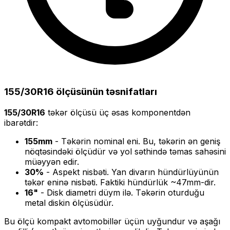
155/30R16
ölçüsünün təsnifatları
155/30R16
təkər ölçüsü üç əsas komponentdən
ibarətdir:
155
mm
- Təkərin nominal eni. Bu, təkərin ən geniş
nöqtəsindəki ölçüdür və yol səthində təmas sahəsini
müəyyən edir.
30
%
- Aspekt nisbəti. Yan divarın hündürlüyünün
təkər eninə nisbəti. Faktiki hündürlük ~
47
mm-dir.
16
"
- Disk diametri düym ilə. Təkərin oturduğu
metal diskin ölçüsüdür.
Bu ölçü
kompakt
avtomobillər üçün uyğundur və
aşağı