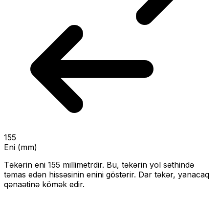
155
Eni (mm)
Təkərin eni
155
millimetrdir. Bu, təkərin yol səthində
təmas edən hissəsinin enini göstərir.
Dar təkər, yanacaq
qənaətinə kömək edir.