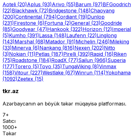
Aoteli
(20)
Aplus
(93)
Arivo
(55)
Barum
(97)
BFGoodrich
(22)
Blackhawk
(72)
Bridgestone
(148)
Chaoyang
(200)
Continental
(794)
Cordiant
(19)
Dunlop
(231)
Firestone
(6)
Fortuna
(2)
General
(23)
Goodride
(85)
Goodyear
(47)
Hankook
(322)
Horizon
(12)
Imperial
(5)
Kumho
(391)
Lassa
(148)
Laufenn
(22)
Linglong
(143)
Marshal
(68)
Matador
(91)
Michelin
(246)
Mileking
(33)
Minerva
(6)
Nankang
(816)
Nexen
(202)
Nitto
(3)
Nokian
(11)
Petlas
(187)
Pirelli
(392)
Rapid
(16)
Riken
(75)
Roadstone
(184)
RoadX
(77)
Sailun
(966)
Superia
(177)
Torero
(5)
Toyo
(35)
Tunga
Viking
(8)
Vinmax
(158)
Vitour
(227)
Westlake
(67)
Winrun
(114)
Yokohama
(1092)
Zeetex
(15)
tkr.az
Azərbaycanın ən böyük təkər müqayisə platforması.
7+
Satıcı
1000+
Təkər