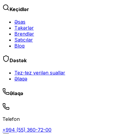
Keçidlər
Əsas
Təkərlər
Brendlər
Satıcılar
Bloq
Dəstək
Tez-tez verilən suallar
Əlaqə
Əlaqə
Telefon
+994 (55) 360-72-00