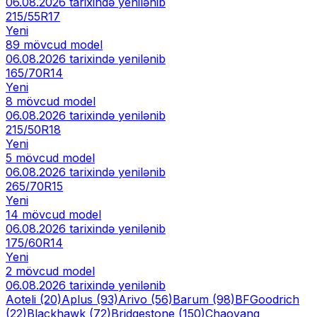
06.08.2026
tarixində yenilənib
215/55R17
Yeni
89
mövcud model
06.08.2026
tarixində yenilənib
165/70R14
Yeni
8
mövcud model
06.08.2026
tarixində yenilənib
215/50R18
Yeni
5
mövcud model
06.08.2026
tarixində yenilənib
265/70R15
Yeni
14
mövcud model
06.08.2026
tarixində yenilənib
175/60R14
Yeni
2
mövcud model
06.08.2026
tarixində yenilənib
Aoteli
(20)
Aplus
(93)
Arivo
(56)
Barum
(98)
BFGoodrich
(22)
Blackhawk
(72)
Bridgestone
(150)
Chaoyang