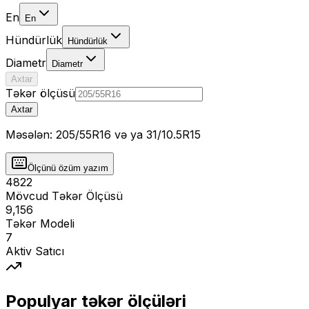
En
En
Hündürlük
Hündürlük
Diametr
Diametr
Axtar
Təkər ölçüsü
Axtar
Məsələn: 205/55R16 və ya 31/10.5R15
Ölçünü özüm yazım
4822
Mövcud Təkər Ölçüsü
9,156
Təkər Modeli
7
Aktiv Satıcı
Populyar təkər ölçüləri