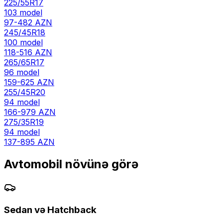
225/55R17
103
model
97-482 AZN
245/45R18
100
model
118-516 AZN
265/65R17
96
model
159-625 AZN
255/45R20
94
model
166-979 AZN
275/35R19
94
model
137-895 AZN
Avtomobil növünə görə
Sedan və Hatchback