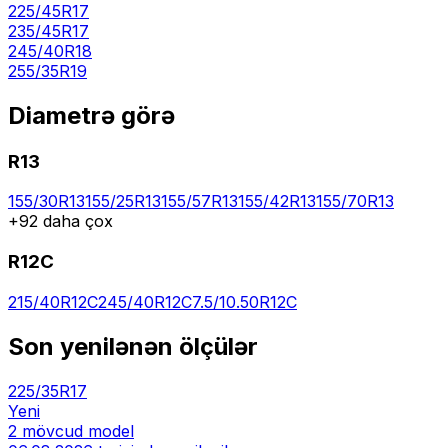
225/45R17
235/45R17
245/40R18
255/35R19
Diametrə görə
R
13
155/30R13
155/25R13
155/57R13
155/42R13
155/70R13
+
92
daha çox
R
12C
215/40R12C
245/40R12C
7.5/10.50R12C
Son yenilənən ölçülər
225/35R17
Yeni
2
mövcud model