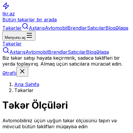
tkr.az
Bütün təkərlər bir arada
Təkərlər
Axtarış
Avtomobil
Brendlər
Satıcılar
Bloq
Əlaqə
Menyunu aç
Təkərlər
Axtarış
Avtomobil
Brendlər
Satıcılar
Bloq
Əlaqə
Biz təkər satışı həyata keçirmirik, sadəcə təklifləri bir
yerdə toplayırıq. Almaq üçün satıcılara müraciət edin.
Ətraflı
Ana Səhifə
Təkərlər
Təkər Ölçüləri
Avtomobiliniz üçün uyğun təkər ölçüsünü tapın və
mövcud bütün təklifləri müqayisə edin