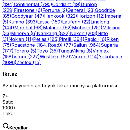
(194)
Continental
(795)
Cordiant
(19)
Dunlop
(229)
Firestone
(6)
Fortuna
(2)
General
(23)
Goodride
(85)
Goodyear
(47)
Hankook
(322)
Horizon
(12)
Imperial
(5)
Kumho
(393)
Lassa
(150)
Laufenn
(22)
Linglong
(144)
Marshal
(68)
Matador
(92)
Michelin
(251)
Mileking
(33)
Minerva
(6)
Nankang
(822)
Nexen
(203)
Nitto
(3)
Nokian
(11)
Petlas
(185)
Pirelli
(394)
Rapid
(16)
Riken
(75)
Roadstone
(184)
RoadX
(77)
Sailun
(964)
Superia
(177)
Torero
(5)
Toyo
(35)
Tunga
Viking
(8)
Vinmax
(158)
Vitour
(227)
Westlake
(67)
Winrun
(114)
Yokohama
(1096)
Zeetex
(15)
tkr.az
Azərbaycanın ən böyük təkər müqayisə platforması.
7+
Satıcı
1000+
Təkər
Keçidlər