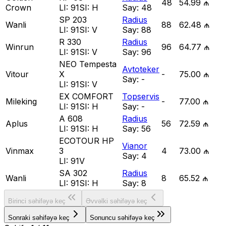
48
54.99 ₼
Crown
LI:
91
SI:
H
Say:
48
SP 203
Radius
Wanli
88
62.48 ₼
LI:
91
SI:
V
Say:
88
R 330
Radius
Winrun
96
64.77 ₼
LI:
91
SI:
V
Say:
96
NEO Tempesta
Avtoteker
Vitour
X
-
75.00 ₼
Say:
-
LI:
91
SI:
V
EX COMFORT
Topservis
Mileking
-
77.00 ₼
LI:
91
SI:
H
Say:
-
A 608
Radius
Aplus
56
72.59 ₼
LI:
91
SI:
H
Say:
56
ECOTOUR HP
Vianor
Vinmax
3
4
73.00 ₼
Say:
4
LI:
91V
SA 302
Radius
Wanli
8
65.52 ₼
LI:
91
SI:
H
Say:
8
Birinci səhifəyə keç
Əvvəlki səhifəyə keç
Sonraki səhifəyə keç
Sonuncu səhifəyə keç