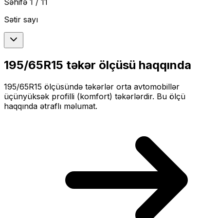
Səhifə
1
/
11
Sətir sayı
195/65R15
təkər ölçüsü haqqında
195/65R15
ölçüsündə təkərlər
orta
avtomobillər
üçün
yüksək profilli (komfort)
təkərlərdir. Bu ölçü
haqqında ətraflı məlumat.