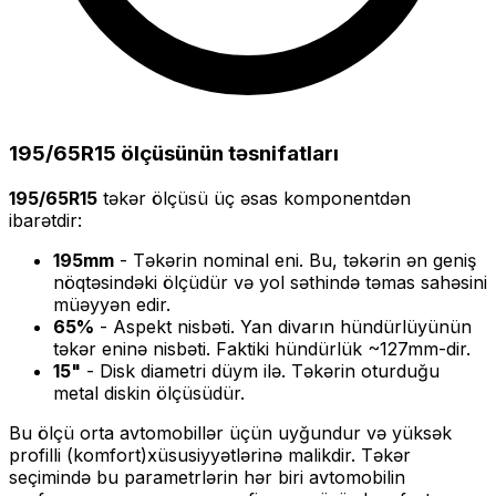
195/65R15
ölçüsünün təsnifatları
195/65R15
təkər ölçüsü üç əsas komponentdən
ibarətdir:
195
mm
- Təkərin nominal eni. Bu, təkərin ən geniş
nöqtəsindəki ölçüdür və yol səthində təmas sahəsini
müəyyən edir.
65
%
- Aspekt nisbəti. Yan divarın hündürlüyünün
təkər eninə nisbəti. Faktiki hündürlük ~
127
mm-dir.
15
"
- Disk diametri düym ilə. Təkərin oturduğu
metal diskin ölçüsüdür.
Bu ölçü
orta
avtomobillər üçün uyğundur və
yüksək
profilli (komfort)
xüsusiyyətlərinə malikdir. Təkər
seçimində bu parametrlərin hər biri avtomobilin