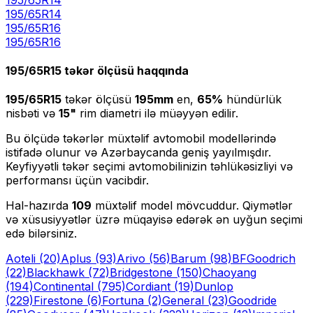
195
/
65
R
14
195/65R16
195
/
65
R
16
195/65R15
təkər ölçüsü haqqında
195/65R15
təkər ölçüsü
195
mm
en,
65
%
hündürlük
nisbəti və
15
"
rim diametri ilə müəyyən edilir.
Bu ölçüdə təkərlər müxtəlif avtomobil modellərində
istifadə olunur və Azərbaycanda geniş yayılmışdır.
Keyfiyyətli təkər seçimi avtomobilinizin təhlükəsizliyi və
performansı üçün vacibdir.
Hal-hazırda
109
müxtəlif model mövcuddur. Qiymətlər
və xüsusiyyətlər üzrə müqayisə edərək ən uyğun seçimi
edə bilərsiniz.
Aoteli
(20)
Aplus
(93)
Arivo
(56)
Barum
(98)
BFGoodrich
(22)
Blackhawk
(72)
Bridgestone
(150)
Chaoyang
(194)
Continental
(795)
Cordiant
(19)
Dunlop
(229)
Firestone
(6)
Fortuna
(2)
General
(23)
Goodride