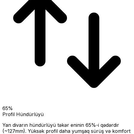
65
%
Profil Hündürlüyü
Yan divarın hündürlüyü təkər eninin
65
%-i qədərdir
(~
127
mm).
Yüksək profil daha yumşaq sürüş və komfort