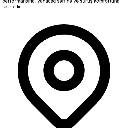
performansına, yanacaq sərfinə və sürüş komfortuna
təsir edir.