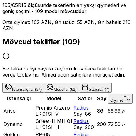
195/65R15
ölçüsündə təkərlərin ən yaxşı qiymətləri və
geniş seçimi
- 109 model mövcuddur
Orta qiymət: 102 AZN, Ən ucuz: 55 AZN, Ən bahalı: 216
AZN
Mövcud təkliflər (
109
)
Biz təkər satışı həyata keçirmirik, sadəcə təklifləri bir
yerdə toplayırıq. Almaq üçün satıcılara müraciət edin.
İstehsalçılar
(
37
)
Modellər
(
91
)
Satıcılar
(
7
)
İstehsalçı
Model
Satıcı
Say
Qiymət
Premio Arzero
Radius
Arivo
86
56.99 ₼
LI:
91
SI:
V
Say:
86
Street-H MH 01
Radius
Dynamo
200
72.50 ₼
LI:
91
SI:
H
Say:
200
Golden
RP-68
Radius