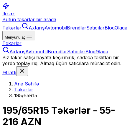
tkr.az
Bütün təkərlər bir arada
Təkərlər
Axtarış
Avtomobil
Brendlər
Satıcılar
Bloq
Əlaqə
Menyunu aç
Təkərlər
Axtarış
Avtomobil
Brendlər
Satıcılar
Bloq
Əlaqə
Biz təkər satışı həyata keçirmirik, sadəcə təklifləri bir
yerdə toplayırıq. Almaq üçün satıcılara müraciət edin.
Ətraflı
Ana Səhifə
Təkərlər
195/65R15
195/65R15
Təkərlər
- 55-
216 AZN