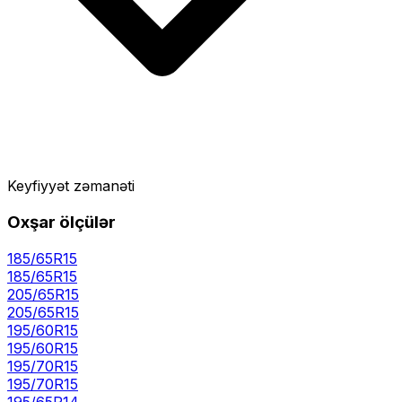
Keyfiyyət zəmanəti
Oxşar ölçülər
185/65R15
185
/
65
R
15
205/65R15
205
/
65
R
15
195/60R15
195
/
60
R
15
195/70R15
195
/
70
R
15
195/65R14