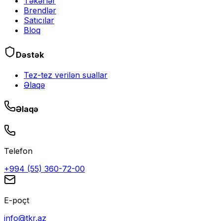
Təkərlər
Brendlər
Satıcılar
Bloq
Dəstək
Tez-tez verilən suallar
Əlaqə
Əlaqə
Telefon
+994 (55) 360-72-00
E-poçt
info@tkr.az