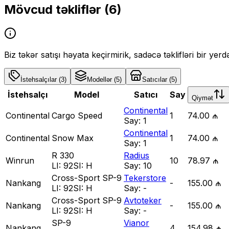
Mövcud təkliflər (
6
)
Biz təkər satışı həyata keçirmirik, sadəcə təklifləri bir yer
İstehsalçılar
(
3
)
Modellər
(
5
)
Satıcılar
(
5
)
İstehsalçı
Model
Satıcı
Say
Qiymət
Continental
Continental
Cargo Speed
1
74.00 ₼
Say:
1
Continental
Continental
Snow Max
1
74.00 ₼
Say:
1
R 330
Radius
Winrun
10
78.97 ₼
LI:
92
SI:
H
Say:
10
Cross-Sport SP-9
Tekerstore
Nankang
-
155.00 ₼
LI:
92
SI:
H
Say:
-
Cross-Sport SP-9
Avtoteker
Nankang
-
155.00 ₼
LI:
92
SI:
H
Say:
-
SP-9
Vianor
Nankang
4
154.98 ₼