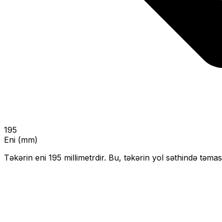
195
Eni (mm)
Təkərin eni
195
millimetrdir. Bu, təkərin yol səthində təmas