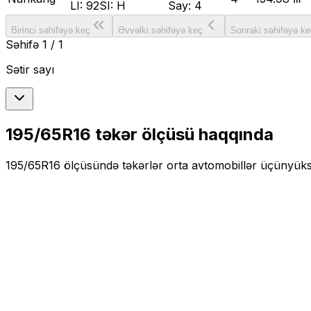
LI:
92
SI:
H
Say:
4
Birinci səhifəyə keç
Əvvəlki səhifəyə keç
Sonraki səhifəyə ke
Səhifə
1
/
1
Sətir sayı
195/65R16
təkər ölçüsü haqqında
195/65R16
ölçüsündə təkərlər
orta
avtomobillər üçün
yüks