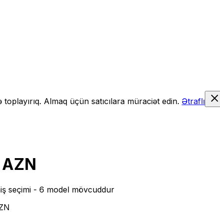
də toplayırıq. Almaq üçün satıcılara müraciət edin.
Ətraflı
5 AZN
iş seçimi
- 6 model mövcuddur
AZN