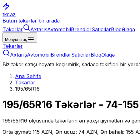
tkr.az
Bütün təkərlər bir arada
Təkərlər
Axtarış
Avtomobil
Brendlər
Satıcılar
Bloq
Əlaqə
Menyunu aç
Təkərlər
Axtarış
Avtomobil
Brendlər
Satıcılar
Bloq
Əlaqə
Biz təkər satışı həyata keçirmirik, sadəcə təklifləri bir yer
Ana Səhifə
Təkərlər
195/65R16
195/65R16
Təkərlər
- 74-15
195/65R16
ölçüsündə təkərlərin ən yaxşı qiymətləri və gen
Orta qiymət: 115 AZN, Ən ucuz: 74 AZN, Ən bahalı: 155 