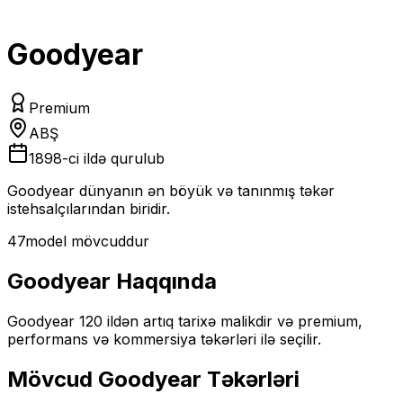
Goodyear
Premium
ABŞ
1898
-ci ildə qurulub
Goodyear dünyanın ən böyük və tanınmış təkər
istehsalçılarından biridir.
47
model mövcuddur
Goodyear
Haqqında
Goodyear 120 ildən artıq tarixə malikdir və premium,
performans və kommersiya təkərləri ilə seçilir.
Mövcud
Goodyear
Təkərləri