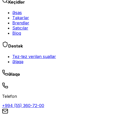
Keçidlər
Əsas
Təkərlər
Brendlər
Satıcılar
Bloq
Dəstək
Tez-tez verilən suallar
Əlaqə
Əlaqə
Telefon
+994 (55) 360-72-00