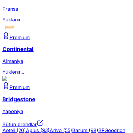
Fransa
Yüklənir...
Premium
Continental
Almaniya
Yüklənir...
Premium
Bridgestone
Yaponiya
Bütün brendlər
Aoteli
(20)
Aplus
(93)
Arivo
(55)
Barum
(98)
BFGoodrich