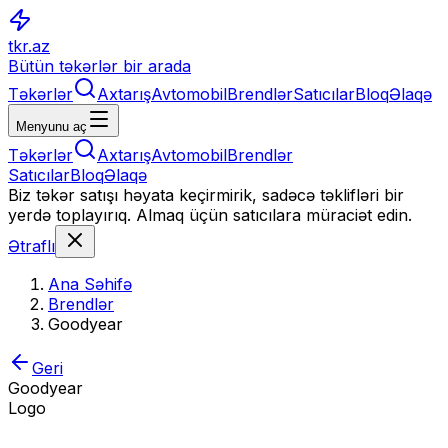
tkr.az
Bütün təkərlər bir arada
Təkərlər
Axtarış
Avtomobil
Brendlər
Satıcılar
Bloq
Əlaqə
Menyunu aç
Təkərlər
Axtarış
Avtomobil
Brendlər
Satıcılar
Bloq
Əlaqə
Biz təkər satışı həyata keçirmirik, sadəcə təklifləri bir
yerdə toplayırıq. Almaq üçün satıcılara müraciət edin.
Ətraflı
Ana Səhifə
Brendlər
Goodyear
Geri
Goodyear
Logo