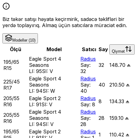
Biz təkər satışı həyata keçirmirik, sadəcə təklifləri bir
yerdə toplayırıq. Almaq üçün satıcılara müraciət edin.
Modellər
(
10
)
Ölçü
Model
Satıcı
Say
Qiymət
Eagle Sport 4
Radius
195/65
Seasons
Say:
32
148.70 ₼
R15
LI:
95
SI:
V
32
Eagle Sport 4
Radius
225/45
Seasons
Say:
40
210.50 ₼
R17
LI:
94
SI:
W
40
205/55
Eagle Sport 2
Radius
8
134.33 ₼
R16
LI:
91
SI:
V
Say:
8
Eagle Sport 4
Radius
205/55
Seasons
Say:
28
159.10 ₼
R16
LI:
94
SI:
V
28
195/65
Eagle Sport 2
Radius
1
110.42 ₼
R15
LI:
91
SI:
V
Say:
1