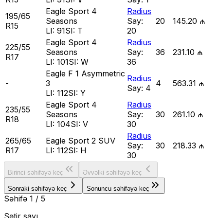
Eagle Sport 4
Radius
195/65
Seasons
Say:
20
145.20 ₼
R15
LI:
91
SI:
T
20
Eagle Sport 4
Radius
225/55
Seasons
Say:
36
231.10 ₼
R17
LI:
101
SI:
W
36
Eagle F 1 Asymmetric
Radius
-
3
4
563.31 ₼
Say:
4
LI:
112
SI:
Y
Eagle Sport 4
Radius
235/55
Seasons
Say:
30
261.10 ₼
R18
LI:
104
SI:
V
30
Radius
265/65
Eagle Sport 2 SUV
Say:
30
218.33 ₼
R17
LI:
112
SI:
H
30
Birinci səhifəyə keç
Əvvəlki səhifəyə keç
Sonraki səhifəyə keç
Sonuncu səhifəyə keç
Səhifə
1
/
5
Sətir sayı