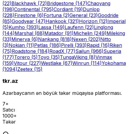
(22)
Blackhawk
(72)
Bridgestone
(147)
Chaoyang
(198)
Continental
(795)
Cordiant
(19)
Dunlop
(228)
Firestone
(6)
Fortuna
(2)
General
(23)
Goodride
(85)
Goodyear
(47)
Hankook
(321)
Horizon
(12)
Imperial
(5)
Kumho
(393)
Lassa
(149)
Laufenn
(22)
Linglong
(144)
Marshal
(68)
Matador
(91)
Michelin
(249)
Mileking
(33)
Minerva
(6)
Nankang
(818)
Nexen
(202)
Nitto
(3)
Nokian
(11)
Petlas
(186)
Pirelli
(393)
Rapid
(16)
Riken
(75)
Roadstone
(184)
RoadX
(77)
Sailun
(966)
Superia
(177)
Torero
(5)
Toyo
(35)
Tunga
Viking
(8)
Vinmax
(159)
Vitour
(227)
Westlake
(67)
Winrun
(114)
Yokohama
(1094)
Zeetex
(15)
tkr.az
Azərbaycanın ən böyük təkər müqayisə platforması.
7+
Satıcı
1000+
Təkər