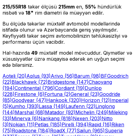
215/55R18
təkər ölçüsü
215
mm
en,
55
%
hündürlük
nisbəti və
18
"
rim diametri ilə müəyyən edilir.
Bu ölçüdə təkərlər müxtəlif avtomobil modellərində
istifadə olunur və Azərbaycanda geniş yayılmışdır.
Keyfiyyətli təkər seçimi avtomobilinizin təhlükəsizliyi və
performansı üçün vacibdir.
Hal-hazırda
49
müxtəlif model mövcuddur. Qiymətlər və
xüsusiyyətlər üzrə müqayisə edərək ən uyğun seçimi
edə bilərsiniz.
Aoteli
(20)
Aplus
(93)
Arivo
(56)
Barum
(98)
BFGoodrich
(22)
Blackhawk
(72)
Bridgestone
(147)
Chaoyang
(194)
Continental
(796)
Cordiant
(19)
Dunlop
(228)
Firestone
(6)
Fortuna
(2)
General
(23)
Goodride
(85)
Goodyear
(47)
Hankook
(320)
Horizon
(12)
Imperial
(5)
Kumho
(393)
Lassa
(149)
Laufenn
(22)
Linglong
(144)
Marshal
(68)
Matador
(92)
Michelin
(249)
Mileking
(33)
Minerva
(6)
Nankang
(818)
Nexen
(203)
Nitto
(3)
Nokian
(11)
Petlas
(185)
Pirelli
(394)
Rapid
(16)
Riken
(75)
Roadstone
(184)
RoadX
(77)
Sailun
(965)
Superia