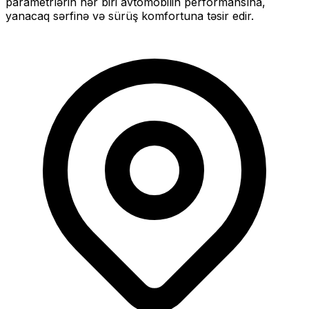
parametrlərin hər biri avtomobilin performansına,
yanacaq sərfinə və sürüş komfortuna təsir edir.