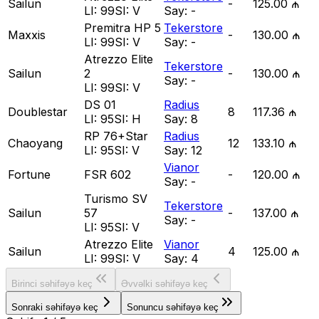
Sailun
-
125.00 ₼
LI:
99
SI:
V
Say:
-
Premitra HP 5
Tekerstore
Maxxis
-
130.00 ₼
LI:
99
SI:
V
Say:
-
Atrezzo Elite
Tekerstore
Sailun
2
-
130.00 ₼
Say:
-
LI:
99
SI:
V
DS 01
Radius
Doublestar
8
117.36 ₼
LI:
95
SI:
H
Say:
8
RP 76+Star
Radius
Chaoyang
12
133.10 ₼
LI:
95
SI:
V
Say:
12
Vianor
Fortune
FSR 602
-
120.00 ₼
Say:
-
Turismo SV
Tekerstore
Sailun
57
-
137.00 ₼
Say:
-
LI:
95
SI:
V
Atrezzo Elite
Vianor
Sailun
4
125.00 ₼
LI:
99
SI:
V
Say:
4
Birinci səhifəyə keç
Əvvəlki səhifəyə keç
Sonraki səhifəyə keç
Sonuncu səhifəyə keç