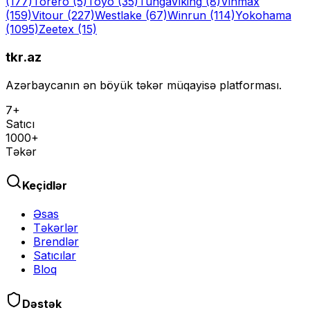
(177)
Torero
(5)
Toyo
(35)
Tunga
Viking
(8)
Vinmax
(159)
Vitour
(227)
Westlake
(67)
Winrun
(114)
Yokohama
(1095)
Zeetex
(15)
tkr.az
Azərbaycanın ən böyük təkər müqayisə platforması.
7+
Satıcı
1000+
Təkər
Keçidlər
Əsas
Təkərlər
Brendlər
Satıcılar
Bloq
Dəstək