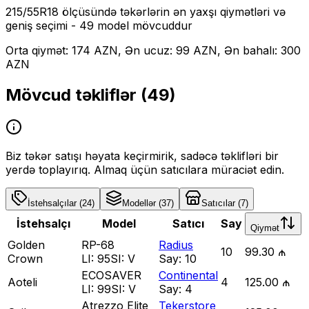
215/55R18
ölçüsündə təkərlərin ən yaxşı qiymətləri və
geniş seçimi
- 49 model mövcuddur
Orta qiymət: 174 AZN, Ən ucuz: 99 AZN, Ən bahalı: 300
AZN
Mövcud təkliflər (
49
)
Biz təkər satışı həyata keçirmirik, sadəcə təklifləri bir
yerdə toplayırıq. Almaq üçün satıcılara müraciət edin.
İstehsalçılar
(
24
)
Modellər
(
37
)
Satıcılar
(
7
)
İstehsalçı
Model
Satıcı
Say
Qiymət
Golden
RP-68
Radius
10
99.30 ₼
Crown
LI:
95
SI:
V
Say:
10
ECOSAVER
Continental
Aoteli
4
125.00 ₼
LI:
99
SI:
V
Say:
4
Atrezzo Elite
Tekerstore