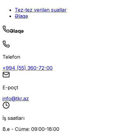
Tez-tez verilən suallar
Əlaqə
Əlaqə
Telefon
+994 (55) 360-72-00
E-poçt
info@tkr.az
İş saatları
B.e - Cümə: 09:00-18:00