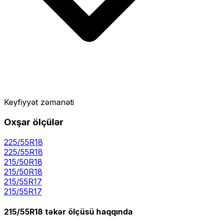
Keyfiyyət zəmanəti
Oxşar ölçülər
225/55R18
225
/
55
R
18
215/50R18
215
/
50
R
18
215/55R17
215
/
55
R
17
215/55R18
təkər ölçüsü haqqında