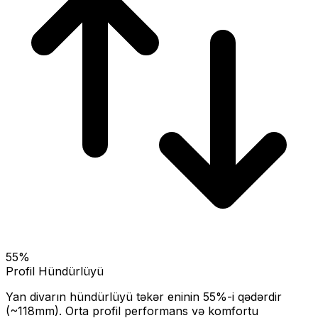
55
%
Profil Hündürlüyü
Yan divarın hündürlüyü təkər eninin
55
%-i qədərdir
(~
118
mm).
Orta profil performans və komfortu