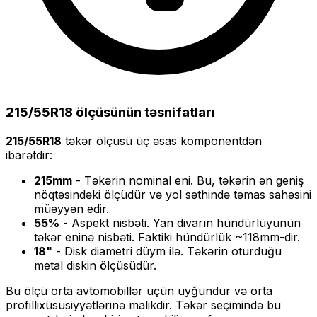
215/55R18
ölçüsünün təsnifatları
215/55R18
təkər ölçüsü üç əsas komponentdən
ibarətdir:
215
mm
- Təkərin nominal eni. Bu, təkərin ən geniş
nöqtəsindəki ölçüdür və yol səthində təmas sahəsini
müəyyən edir.
55
%
- Aspekt nisbəti. Yan divarın hündürlüyünün
təkər eninə nisbəti. Faktiki hündürlük ~
118
mm-dir.
18
"
- Disk diametri düym ilə. Təkərin oturduğu
metal diskin ölçüsüdür.
Bu ölçü
orta
avtomobillər üçün uyğundur və
orta
profilli
xüsusiyyətlərinə malikdir. Təkər seçimində bu