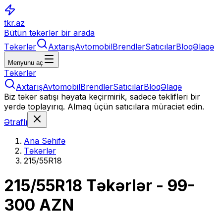
tkr.az
Bütün təkərlər bir arada
Təkərlər
Axtarış
Avtomobil
Brendlər
Satıcılar
Bloq
Əlaqə
Menyunu aç
Təkərlər
Axtarış
Avtomobil
Brendlər
Satıcılar
Bloq
Əlaqə
Biz təkər satışı həyata keçirmirik, sadəcə təklifləri bir
yerdə toplayırıq. Almaq üçün satıcılara müraciət edin.
Ətraflı
Ana Səhifə
Təkərlər
215/55R18
215/55R18
Təkərlər
- 99-
300 AZN