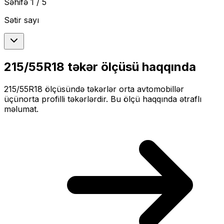
Səhifə
1
/
5
Sətir sayı
215/55R18
təkər ölçüsü haqqında
215/55R18
ölçüsündə təkərlər
orta
avtomobillər
üçün
orta profilli
təkərlərdir. Bu ölçü haqqında ətraflı
məlumat.