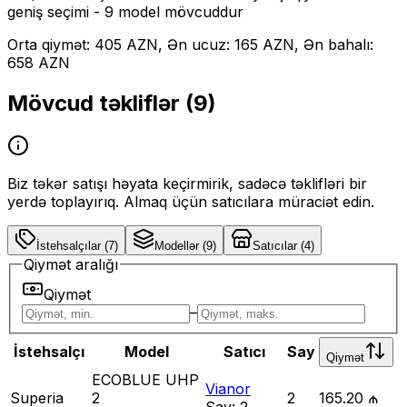
geniş seçimi
- 9 model mövcuddur
Orta qiymət: 405 AZN, Ən ucuz: 165 AZN, Ən bahalı:
658 AZN
Mövcud təkliflər (
9
)
Biz təkər satışı həyata keçirmirik, sadəcə təklifləri bir
yerdə toplayırıq. Almaq üçün satıcılara müraciət edin.
İstehsalçılar
(
7
)
Modellər
(
9
)
Satıcılar
(
4
)
Qiymət aralığı
Qiymət
–
İstehsalçı
Model
Satıcı
Say
Qiymət
ECOBLUE UHP
Vianor
Superia
2
2
165.20 ₼