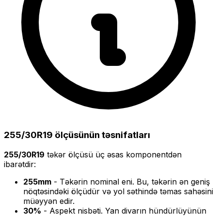
255/30R19
ölçüsünün təsnifatları
255/30R19
təkər ölçüsü üç əsas komponentdən
ibarətdir:
255
mm
- Təkərin nominal eni. Bu, təkərin ən geniş
nöqtəsindəki ölçüdür və yol səthində təmas sahəsini
müəyyən edir.
30
%
- Aspekt nisbəti. Yan divarın hündürlüyünün