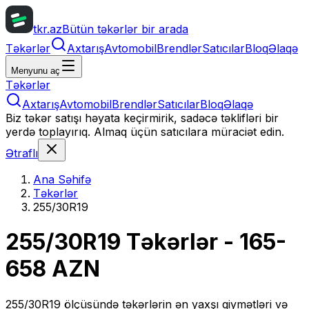
tkr.az
Bütün təkərlər bir arada
Təkərlər
Axtarış
Avtomobil
Brendlər
Satıcılar
Bloq
Əlaqə
Menyunu aç
Təkərlər
Axtarış
Avtomobil
Brendlər
Satıcılar
Bloq
Əlaqə
Biz təkər satışı həyata keçirmirik, sadəcə təklifləri bir
yerdə toplayırıq. Almaq üçün satıcılara müraciət edin.
Ətraflı
Ana Səhifə
Təkərlər
255/30R19
255/30R19
Təkərlər
- 165-
658 AZN
255/30R19
ölçüsündə təkərlərin ən yaxşı qiymətləri və