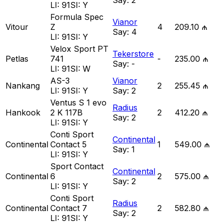
Say:
2
LI:
91
SI:
Y
Formula Spec
Vianor
Vitour
Z
4
209.10 ₼
Say:
4
LI:
91
SI:
Y
Velox Sport PT
Tekerstore
Petlas
741
-
235.00 ₼
Say:
-
LI:
91
SI:
W
AS-3
Vianor
Nankang
2
255.45 ₼
LI:
91
SI:
Y
Say:
2
Ventus S 1 evo
Radius
Hankook
2 K 117B
2
412.20 ₼
Say:
2
LI:
91
SI:
Y
Conti Sport
Continental
Continental
Contact 5
1
549.00 ₼
Say:
1
LI:
91
SI:
Y
Sport Contact
Continental
Continental
6
2
575.00 ₼
Say:
2
LI:
91
SI:
Y
Conti Sport
Radius
Continental
Contact 7
2
582.80 ₼
Say:
2
LI:
91
SI:
Y