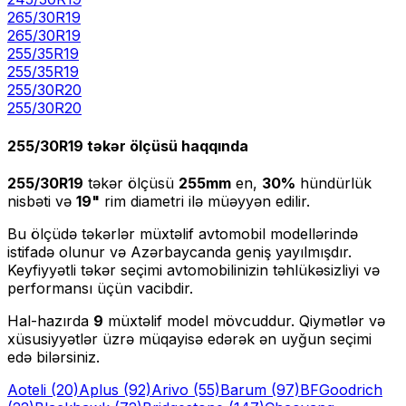
265/30R19
265
/
30
R
19
255/35R19
255
/
35
R
19
255/30R20
255
/
30
R
20
255/30R19
təkər ölçüsü haqqında
255/30R19
təkər ölçüsü
255
mm
en,
30
%
hündürlük
nisbəti və
19
"
rim diametri ilə müəyyən edilir.
Bu ölçüdə təkərlər müxtəlif avtomobil modellərində
istifadə olunur və Azərbaycanda geniş yayılmışdır.
Keyfiyyətli təkər seçimi avtomobilinizin təhlükəsizliyi və
performansı üçün vacibdir.
Hal-hazırda
9
müxtəlif model mövcuddur. Qiymətlər və
xüsusiyyətlər üzrə müqayisə edərək ən uyğun seçimi
edə bilərsiniz.
Aoteli
(20)
Aplus
(92)
Arivo
(55)
Barum
(97)
BFGoodrich