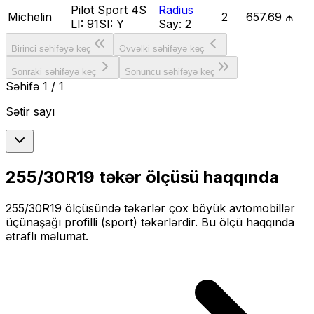
Pilot Sport 4S
Radius
Michelin
2
657.69 ₼
LI:
91
SI:
Y
Say:
2
Birinci səhifəyə keç
Əvvəlki səhifəyə keç
Sonraki səhifəyə keç
Sonuncu səhifəyə keç
Səhifə
1
/
1
Sətir sayı
255/30R19
təkər ölçüsü haqqında
255/30R19
ölçüsündə təkərlər
çox böyük
avtomobillər
üçün
aşağı profilli (sport)
təkərlərdir. Bu ölçü haqqında
ətraflı məlumat.