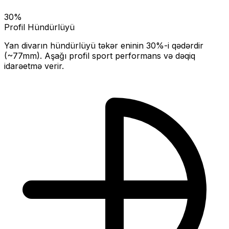
30
%
Profil Hündürlüyü
Yan divarın hündürlüyü təkər eninin
30
%-i qədərdir
(~
77
mm).
Aşağı profil sport performans və dəqiq
idarəetmə verir.