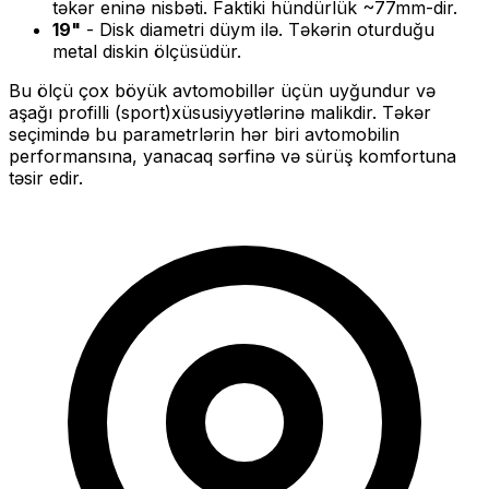
təkər eninə nisbəti. Faktiki hündürlük ~
77
mm-dir.
19
"
- Disk diametri düym ilə. Təkərin oturduğu
metal diskin ölçüsüdür.
Bu ölçü
çox böyük
avtomobillər üçün uyğundur və
aşağı profilli (sport)
xüsusiyyətlərinə malikdir. Təkər
seçimində bu parametrlərin hər biri avtomobilin
performansına, yanacaq sərfinə və sürüş komfortuna
təsir edir.