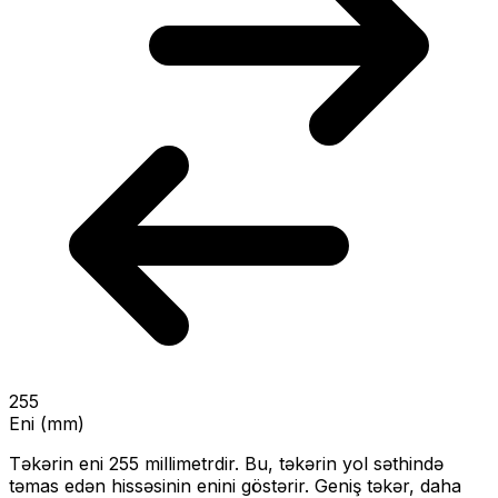
255
Eni (mm)
Təkərin eni
255
millimetrdir. Bu, təkərin yol səthində
təmas edən hissəsinin enini göstərir.
Geniş təkər, daha