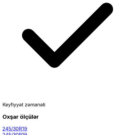
Keyfiyyət zəmanəti
Oxşar ölçülər
245/30R19
245
/
30
R
19