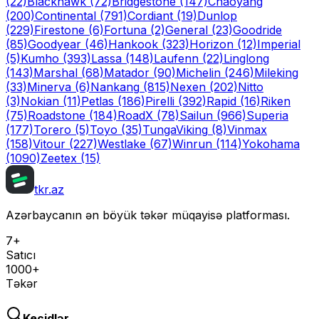
(22)
Blackhawk
(72)
Bridgestone
(147)
Chaoyang
(200)
Continental
(791)
Cordiant
(19)
Dunlop
(229)
Firestone
(6)
Fortuna
(2)
General
(23)
Goodride
(85)
Goodyear
(46)
Hankook
(323)
Horizon
(12)
Imperial
(5)
Kumho
(393)
Lassa
(148)
Laufenn
(22)
Linglong
(143)
Marshal
(68)
Matador
(90)
Michelin
(246)
Mileking
(33)
Minerva
(6)
Nankang
(815)
Nexen
(202)
Nitto
(3)
Nokian
(11)
Petlas
(186)
Pirelli
(392)
Rapid
(16)
Riken
(75)
Roadstone
(184)
RoadX
(78)
Sailun
(966)
Superia
(177)
Torero
(5)
Toyo
(35)
Tunga
Viking
(8)
Vinmax
(158)
Vitour
(227)
Westlake
(67)
Winrun
(114)
Yokohama
(1090)
Zeetex
(15)
tkr.az
Azərbaycanın ən böyük təkər müqayisə platforması.
7+
Satıcı
1000+
Təkər
Keçidlər