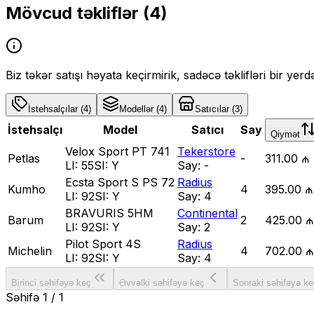
Mövcud təkliflər (
4
)
Biz təkər satışı həyata keçirmirik, sadəcə təklifləri bir yer
İstehsalçılar
(
4
)
Modellər
(
4
)
Satıcılar
(
3
)
İstehsalçı
Model
Satıcı
Say
Qiymət
Velox Sport PT 741
Tekerstore
Petlas
-
311.00 ₼
LI:
55
SI:
Y
Say:
-
Ecsta Sport S PS 72
Radius
Kumho
4
395.00 ₼
LI:
92
SI:
Y
Say:
4
BRAVURIS 5HM
Continental
Barum
2
425.00 ₼
LI:
92
SI:
Y
Say:
2
Pilot Sport 4S
Radius
Michelin
4
702.00 ₼
LI:
92
SI:
Y
Say:
4
Birinci səhifəyə keç
Əvvəlki səhifəyə keç
Sonraki səhifəyə ke
Səhifə
1
/
1