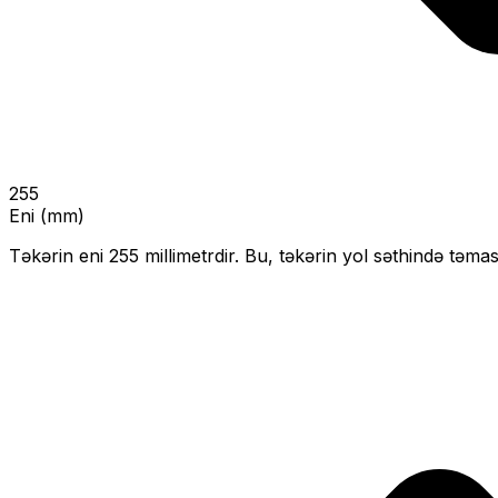
255
Eni (mm)
Təkərin eni
255
millimetrdir. Bu, təkərin yol səthində təmas