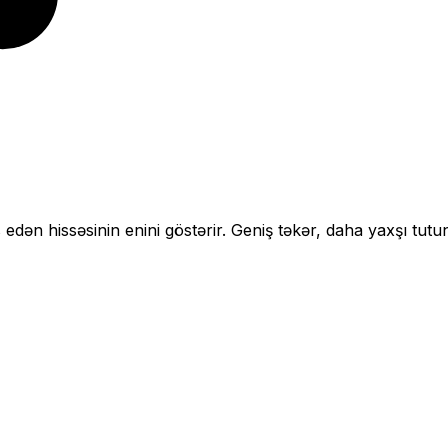
 edən hissəsinin enini göstərir.
Geniş təkər, daha yaxşı tutu