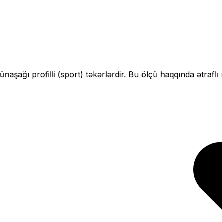
çün
aşağı profilli (sport)
təkərlərdir. Bu ölçü haqqında ətraflı