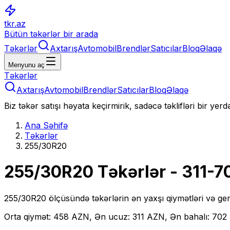
tkr.az
Bütün təkərlər bir arada
Təkərlər
Axtarış
Avtomobil
Brendlər
Satıcılar
Bloq
Əlaqə
Menyunu aç
Təkərlər
Axtarış
Avtomobil
Brendlər
Satıcılar
Bloq
Əlaqə
Biz təkər satışı həyata keçirmirik, sadəcə təklifləri bir yer
Ana Səhifə
Təkərlər
255/30R20
255/30R20
Təkərlər
- 311-7
255/30R20
ölçüsündə təkərlərin ən yaxşı qiymətləri və gen
Orta qiymət: 458 AZN, Ən ucuz: 311 AZN, Ən bahalı: 70