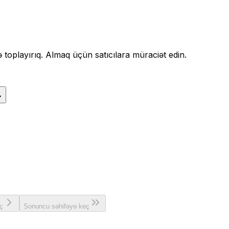
də toplayırıq. Almaq üçün satıcılara müraciət edin.
ç
Sonuncu səhifəyə keç