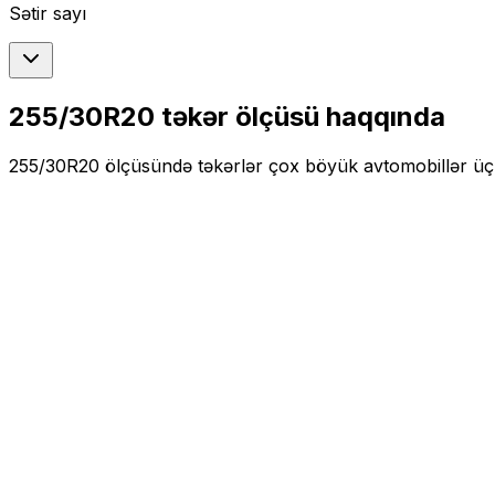
Sətir sayı
255/30R20
təkər ölçüsü haqqında
255/30R20
ölçüsündə təkərlər
çox böyük
avtomobillər ü