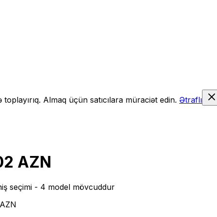
də toplayırıq. Almaq üçün satıcılara müraciət edin.
Ətraflı
02 AZN
iş seçimi
- 4 model mövcuddur
2 AZN