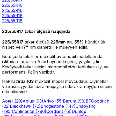
225/55R16
225
/
55
R
16
225/55R18
225
/
55
R
18
225/55R17
təkər ölçüsü haqqında
225/55R17
təkər ölçüsü
225
mm
en,
55
%
hündürlük
nisbəti və
17
"
rim diametri ilə müəyyən edilir.
Bu ölçüdə təkərlər müxtəlif avtomobil modellərində
istifadə olunur və Azərbaycanda geniş yayılmışdır.
Keyfiyyətli təkər seçimi avtomobilinizin təhlükəsizliyi və
performansı üçün vacibdir.
Hal-hazırda
103
müxtəlif model mövcuddur. Qiymətlər
və xüsusiyyətlər üzrə müqayisə edərək ən uyğun seçimi
edə bilərsiniz.
Aoteli
(20)
Aplus
(93)
Arivo
(55)
Barum
(98)
BFGoodrich
(22)
Blackhawk
(72)
Bridgestone
(147)
Chaoyang
(195)
Continental
(796)
Cordiant
(19)
Dunlop