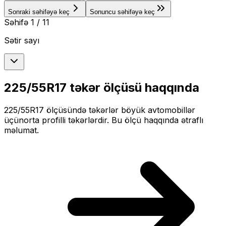
Sonraki səhifəyə keç
Sonuncu səhifəyə keç
Səhifə
1
/
11
Sətir sayı
225/55R17
təkər ölçüsü haqqında
225/55R17
ölçüsündə təkərlər
böyük
avtomobillər
üçün
orta profilli
təkərlərdir. Bu ölçü haqqında ətraflı
məlumat.