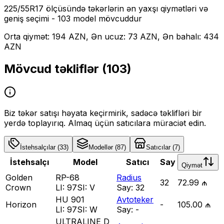
225/55R17
ölçüsündə təkərlərin ən yaxşı qiymətləri və
geniş seçimi
- 103 model mövcuddur
Orta qiymət: 194 AZN, Ən ucuz: 73 AZN, Ən bahalı: 434
AZN
Mövcud təkliflər (
103
)
Biz təkər satışı həyata keçirmirik, sadəcə təklifləri bir
yerdə toplayırıq. Almaq üçün satıcılara müraciət edin.
İstehsalçılar
(
33
)
Modellər
(
87
)
Satıcılar
(
7
)
İstehsalçı
Model
Satıcı
Say
Qiymət
Golden
RP-68
Radius
32
72.99 ₼
Crown
LI:
97
SI:
V
Say:
32
HU 901
Avtoteker
Horizon
-
105.00 ₼
LI:
97
SI:
W
Say:
-
ULTRALINE D