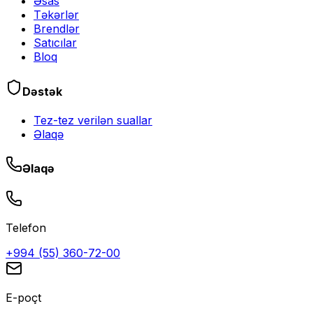
Əsas
Təkərlər
Brendlər
Satıcılar
Bloq
Dəstək
Tez-tez verilən suallar
Əlaqə
Əlaqə
Telefon
+994 (55) 360-72-00
E-poçt