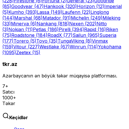
(228)
Firestone
(6)
Fortuna
(2)
General
(23)
Goodride
(85)
Goodyear
(47)
Hankook
(320)
Horizon
(12)
Imperial
(5)
Kumho
(393)
Lassa
(149)
Laufenn
(22)
Linglong
(144)
Marshal
(68)
Matador
(91)
Michelin
(249)
Mileking
(33)
Minerva
(6)
Nankang
(818)
Nexen
(202)
Nitto
(3)
Nokian
(11)
Petlas
(186)
Pirelli
(394)
Rapid
(16)
Riken
(75)
Roadstone
(184)
RoadX
(77)
Sailun
(965)
Superia
(177)
Torero
(5)
Toyo
(35)
Tunga
Viking
(8)
Vinmax
(159)
Vitour
(227)
Westlake
(67)
Winrun
(114)
Yokohama
(1095)
Zeetex
(15)
tkr.az
Azərbaycanın ən böyük təkər müqayisə platforması.
7+
Satıcı
1000+
Təkər
Keçidlər