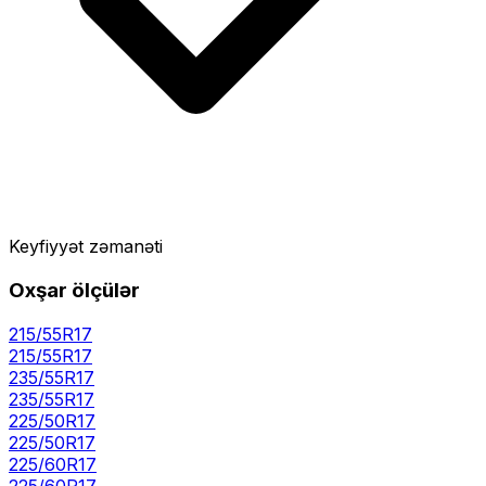
Keyfiyyət zəmanəti
Oxşar ölçülər
215/55R17
215
/
55
R
17
235/55R17
235
/
55
R
17
225/50R17
225
/
50
R
17
225/60R17
225
/
60
R
17