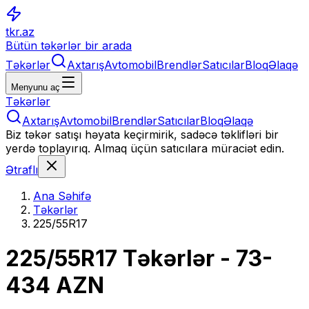
tkr.az
Bütün təkərlər bir arada
Təkərlər
Axtarış
Avtomobil
Brendlər
Satıcılar
Bloq
Əlaqə
Menyunu aç
Təkərlər
Axtarış
Avtomobil
Brendlər
Satıcılar
Bloq
Əlaqə
Biz təkər satışı həyata keçirmirik, sadəcə təklifləri bir
yerdə toplayırıq. Almaq üçün satıcılara müraciət edin.
Ətraflı
Ana Səhifə
Təkərlər
225/55R17
225/55R17
Təkərlər
- 73-
434 AZN