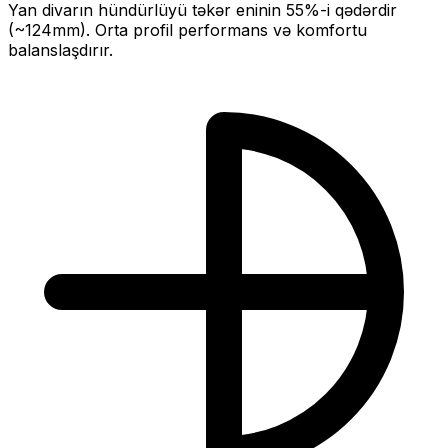
Yan divarın hündürlüyü təkər eninin
55
%-i qədərdir
(~
124
mm).
Orta profil performans və komfortu
balanslaşdırır.