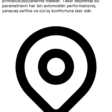
profilli
xüsusiyyətlərinə malikdir. Təkər seçimində bu
parametrlərin hər biri avtomobilin performansına,
yanacaq sərfinə və sürüş komfortuna təsir edir.