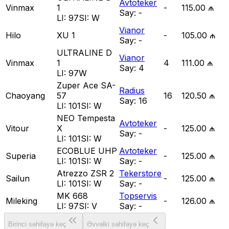
Avtoteker
Vinmax
1
-
115.00 ₼
Say:
-
LI:
97
SI:
W
Vianor
Hilo
XU 1
-
105.00 ₼
Say:
-
ULTRALINE D
Vianor
Vinmax
1
4
111.00 ₼
Say:
4
LI:
97W
Zuper Ace SA-
Radius
Chaoyang
57
16
120.50 ₼
Say:
16
LI:
101
SI:
W
NEO Tempesta
Avtoteker
Vitour
X
-
125.00 ₼
Say:
-
LI:
101
SI:
W
ECOBLUE UHP
Avtoteker
Superia
-
125.00 ₼
LI:
101
SI:
W
Say:
-
Atrezzo ZSR 2
Tekerstore
Sailun
-
125.00 ₼
LI:
101
SI:
W
Say:
-
MK 668
Topservis
Mileking
-
126.00 ₼
LI:
97
SI:
V
Say:
-
Birinci səhifəyə keç
Əvvəlki səhifəyə keç