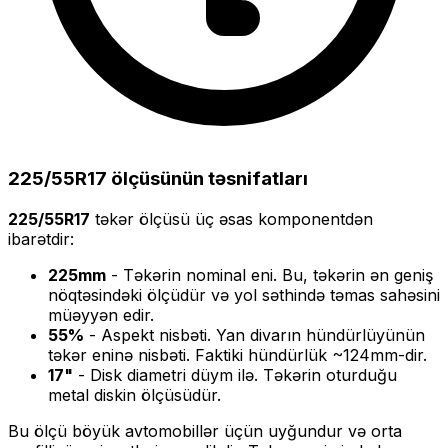
225/55R17
ölçüsünün təsnifatları
225/55R17
təkər ölçüsü üç əsas komponentdən
ibarətdir:
225
mm
- Təkərin nominal eni. Bu, təkərin ən geniş
nöqtəsindəki ölçüdür və yol səthində təmas sahəsini
müəyyən edir.
55
%
- Aspekt nisbəti. Yan divarın hündürlüyünün
təkər eninə nisbəti. Faktiki hündürlük ~
124
mm-dir.
17
"
- Disk diametri düym ilə. Təkərin oturduğu
metal diskin ölçüsüdür.
Bu ölçü
böyük
avtomobillər üçün uyğundur və
orta