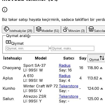
Biz təkər satışı həyata keçirmirik, sadəcə təklifləri bir yer
İstehsalçılar
(
28
)
Modellər
(
51
)
Mövsüm
(
3
)
Satıcıla
Qiymət aralığı
Qiymət
–
İstehsalçı
Model
Satıcı
Say
Qiymət
Sport SA-37
Radius
Chaoyang
16
118.90 ₼
LI:
99
SI:
W
Say:
16
A 610
Radius
Aplus
4
113.62 ₼
LI:
99
SI:
W
Say:
4
Winter Craft WP 72
Tekerstore
Kumho
-
124.00 ₼
LI:
99
SI:
V
Say:
-
Atrezzo ZSR
Tekerstore
Sailun
-
125.00 ₼
LI:
99
SI:
Y
Say:
-