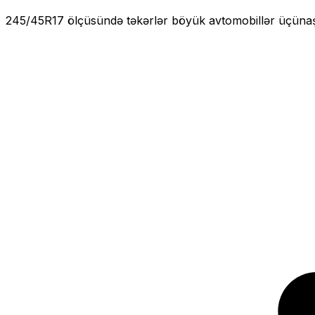
245/45R17
ölçüsündə təkərlər
böyük
avtomobillər üçün
a