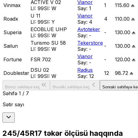
ACTIVE V 02
Vianor
Vinmax
1
115.60 ₼
LI:
99
SI:
W
Say:
1
U 11
Vianor
Roadx
4
110.00 ₼
LI:
99
SI:
Y
Say:
4
ECOBLUE UHP
Avtoteker
Superia
-
130.00 ₼
LI:
99
SI:
W
Say:
-
Turismo SU 58
Tekerstore
Sailun
-
130.00 ₼
LI:
99
SI:
W
Say:
-
Vianor
Fortune
FSR 702
-
120.00 ₼
Say:
-
DSU 02
Radius
Doublestar
12
98.72 ₼
LI:
99
SI:
W
Say:
12
Birinci səhifəyə keç
Əvvəlki səhifəyə keç
Sonraki səhifəyə ke
Səhifə
1
/
7
Sətir sayı
245/45R17
təkər ölçüsü haqqında