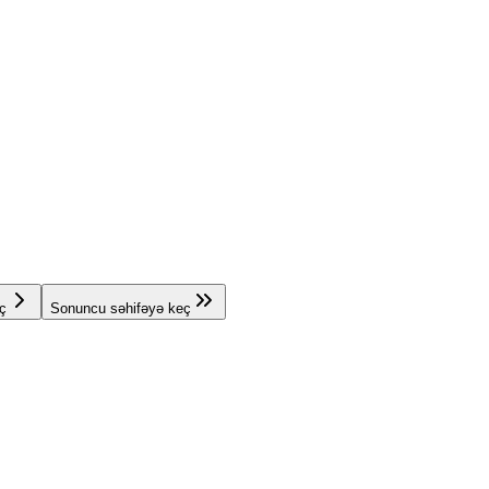
ç
Sonuncu səhifəyə keç