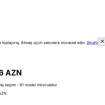
də toplayırıq. Almaq üçün satıcılara müraciət edin.
Ətraflı
6 AZN
iş seçimi
- 61 model mövcuddur
 AZN