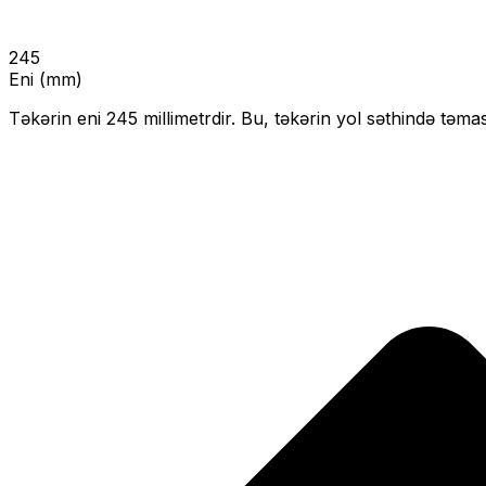
245
Eni (mm)
Təkərin eni
245
millimetrdir. Bu, təkərin yol səthində təmas