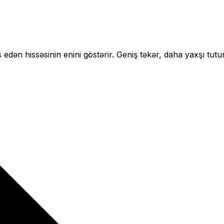
 edən hissəsinin enini göstərir.
Geniş təkər, daha yaxşı tutu