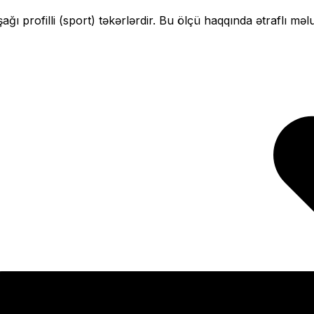
şağı profilli (sport)
təkərlərdir. Bu ölçü haqqında ətraflı məl