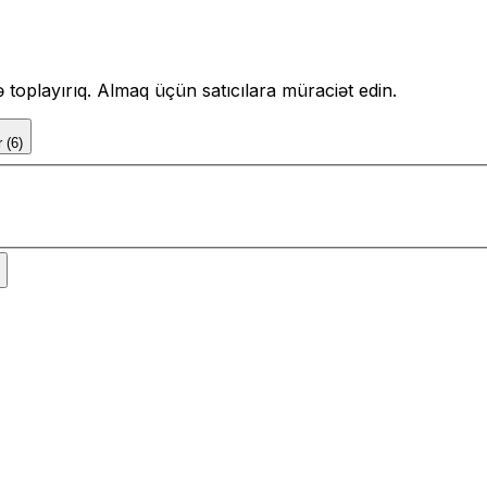
də toplayırıq. Almaq üçün satıcılara müraciət edin.
r
(
6
)