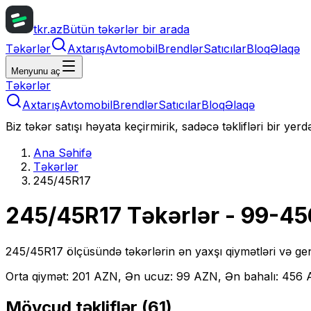
tkr.az
Bütün təkərlər bir arada
Təkərlər
Axtarış
Avtomobil
Brendlər
Satıcılar
Bloq
Əlaqə
Menyunu aç
Təkərlər
Axtarış
Avtomobil
Brendlər
Satıcılar
Bloq
Əlaqə
Biz təkər satışı həyata keçirmirik, sadəcə təklifləri bir yer
Ana Səhifə
Təkərlər
245/45R17
245/45R17
Təkərlər
- 99-45
245/45R17
ölçüsündə təkərlərin ən yaxşı qiymətləri və gen
Orta qiymət: 201 AZN, Ən ucuz: 99 AZN, Ən bahalı: 456
Mövcud təkliflər (
61
)