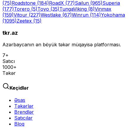
(75)
Roadstone
(184)
RoadX
(77)
Sailun
(965)
Superia
(177)
Torero
(5)
Toyo
(35)
Tunga
Viking
(8)
Vinmax
(159)
Vitour
(227)
Westlake
(67)
Winrun
(114)
Yokohama
(1095)
Zeetex
(15)
tkr.az
Azərbaycanın ən böyük təkər müqayisə platforması.
7+
Satıcı
1000+
Təkər
Keçidlər
Əsas
Təkərlər
Brendlər
Satıcılar
Bloq