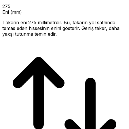
275
Eni (mm)
Təkərin eni
275
millimetrdir. Bu, təkərin yol səthində
təmas edən hissəsinin enini göstərir.
Geniş təkər, daha
yaxşı tutunma təmin edir.