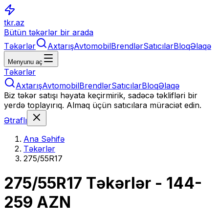
tkr.az
Bütün təkərlər bir arada
Təkərlər
Axtarış
Avtomobil
Brendlər
Satıcılar
Bloq
Əlaqə
Menyunu aç
Təkərlər
Axtarış
Avtomobil
Brendlər
Satıcılar
Bloq
Əlaqə
Biz təkər satışı həyata keçirmirik, sadəcə təklifləri bir
yerdə toplayırıq. Almaq üçün satıcılara müraciət edin.
Ətraflı
Ana Səhifə
Təkərlər
275/55R17
275/55R17
Təkərlər
- 144-
259 AZN