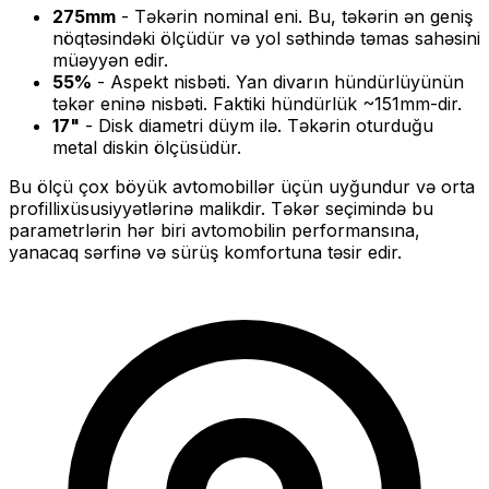
275
mm
- Təkərin nominal eni. Bu, təkərin ən geniş
nöqtəsindəki ölçüdür və yol səthində təmas sahəsini
müəyyən edir.
55
%
- Aspekt nisbəti. Yan divarın hündürlüyünün
təkər eninə nisbəti. Faktiki hündürlük ~
151
mm-dir.
17
"
- Disk diametri düym ilə. Təkərin oturduğu
metal diskin ölçüsüdür.
Bu ölçü
çox böyük
avtomobillər üçün uyğundur və
orta
profilli
xüsusiyyətlərinə malikdir. Təkər seçimində bu
parametrlərin hər biri avtomobilin performansına,
yanacaq sərfinə və sürüş komfortuna təsir edir.