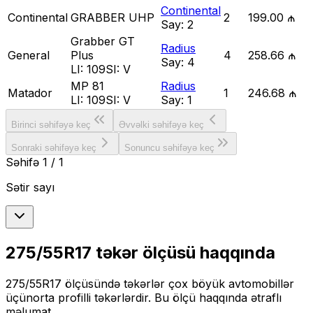
Continental
Continental
GRABBER UHP
2
199.00 ₼
Say:
2
Grabber GT
Radius
General
Plus
4
258.66 ₼
Say:
4
LI:
109
SI:
V
MP 81
Radius
Matador
1
246.68 ₼
LI:
109
SI:
V
Say:
1
Birinci səhifəyə keç
Əvvəlki səhifəyə keç
Sonraki səhifəyə keç
Sonuncu səhifəyə keç
Səhifə
1
/
1
Sətir sayı
275/55R17
təkər ölçüsü haqqında
275/55R17
ölçüsündə təkərlər
çox böyük
avtomobillər
üçün
orta profilli
təkərlərdir. Bu ölçü haqqında ətraflı
məlumat.