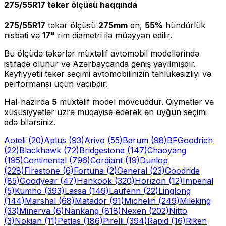
275/55R17
təkər ölçüsü haqqında
275/55R17
təkər ölçüsü
275
mm
en,
55
%
hündürlük
nisbəti və
17
"
rim diametri ilə müəyyən edilir.
Bu ölçüdə təkərlər müxtəlif avtomobil modellərində
istifadə olunur və Azərbaycanda geniş yayılmışdır.
Keyfiyyətli təkər seçimi avtomobilinizin təhlükəsizliyi və
performansı üçün vacibdir.
Hal-hazırda
5
müxtəlif model mövcuddur. Qiymətlər və
xüsusiyyətlər üzrə müqayisə edərək ən uyğun seçimi
edə bilərsiniz.
Aoteli
(20)
Aplus
(93)
Arivo
(55)
Barum
(98)
BFGoodrich
(22)
Blackhawk
(72)
Bridgestone
(147)
Chaoyang
(195)
Continental
(796)
Cordiant
(19)
Dunlop
(228)
Firestone
(6)
Fortuna
(2)
General
(23)
Goodride
(85)
Goodyear
(47)
Hankook
(320)
Horizon
(12)
Imperial
(5)
Kumho
(393)
Lassa
(149)
Laufenn
(22)
Linglong
(144)
Marshal
(68)
Matador
(91)
Michelin
(249)
Mileking
(33)
Minerva
(6)
Nankang
(818)
Nexen
(202)
Nitto
(3)
Nokian
(11)
Petlas
(186)
Pirelli
(394)
Rapid
(16)
Riken