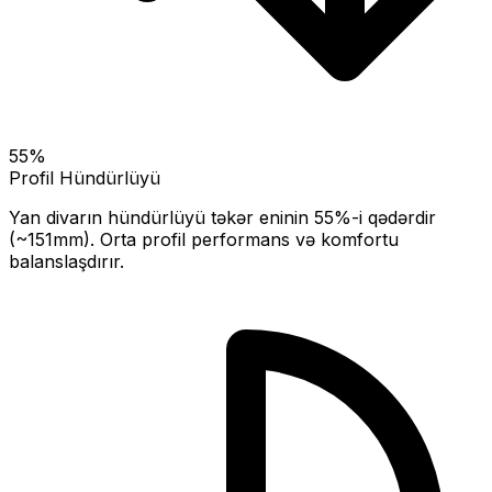
55
%
Profil Hündürlüyü
Yan divarın hündürlüyü təkər eninin
55
%-i qədərdir
(~
151
mm).
Orta profil performans və komfortu
balanslaşdırır.