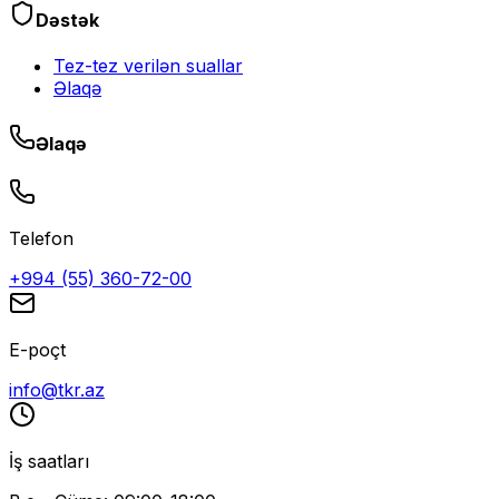
Dəstək
Tez-tez verilən suallar
Əlaqə
Əlaqə
Telefon
+994 (55) 360-72-00
E-poçt
info@tkr.az
İş saatları