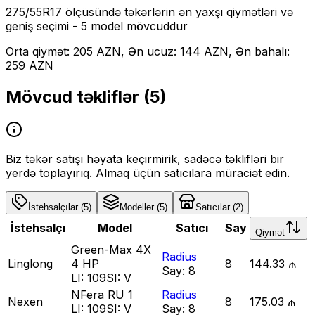
275/55R17
ölçüsündə təkərlərin ən yaxşı qiymətləri və
geniş seçimi
- 5 model mövcuddur
Orta qiymət: 205 AZN, Ən ucuz: 144 AZN, Ən bahalı:
259 AZN
Mövcud təkliflər (
5
)
Biz təkər satışı həyata keçirmirik, sadəcə təklifləri bir
yerdə toplayırıq. Almaq üçün satıcılara müraciət edin.
İstehsalçılar
(
5
)
Modellər
(
5
)
Satıcılar
(
2
)
İstehsalçı
Model
Satıcı
Say
Qiymət
Green-Max 4X
Radius
Linglong
4 HP
8
144.33 ₼
Say:
8
LI:
109
SI:
V
NFera RU 1
Radius
Nexen
8
175.03 ₼
LI:
109
SI:
V
Say:
8