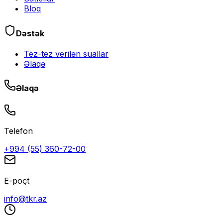
Bloq
Dəstək
Tez-tez verilən suallar
Əlaqə
Əlaqə
Telefon
+994 (55) 360-72-00
E-poçt
info@tkr.az