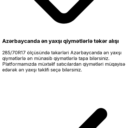
Azərbaycanda ən yaxşı qiymətlərlə
təkər alışı
285/70R17
ölçüsündə təkərləri
Azərbaycanda ən yaxşı
qiymətlərlə
ən münasib qiymətlərlə tapa bilərsiniz.
Platformamızda müxtəlif satıcılardan qiymətləri müqayisə
edərək ən yaxşı təklifi seçə bilərsiniz.