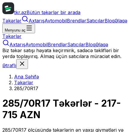
tkr.az
Bütün təkərlər bir arada
Təkərlər
Axtarış
Avtomobil
Brendlər
Satıcılar
Bloq
Əlaqə
Menyunu aç
Təkərlər
Axtarış
Avtomobil
Brendlər
Satıcılar
Bloq
Əlaqə
Biz təkər satışı həyata keçirmirik, sadəcə təklifləri bir
yerdə toplayırıq. Almaq üçün satıcılara müraciət edin.
Ətraflı
Ana Səhifə
Təkərlər
285/70R17
285/70R17
Təkərlər
- 217-
715 AZN
285/70R17
ölçüsündə təkərlərin ən yaxşı qiymətləri və