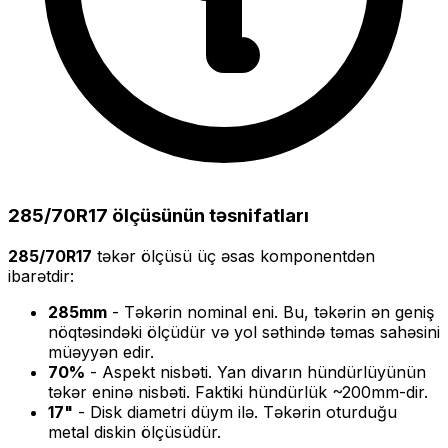
285/70R17
ölçüsünün təsnifatları
285/70R17
təkər ölçüsü üç əsas komponentdən
ibarətdir:
285
mm
- Təkərin nominal eni. Bu, təkərin ən geniş
nöqtəsindəki ölçüdür və yol səthində təmas sahəsini
müəyyən edir.
70
%
- Aspekt nisbəti. Yan divarın hündürlüyünün
təkər eninə nisbəti. Faktiki hündürlük ~
200
mm-dir.
17
"
- Disk diametri düym ilə. Təkərin oturduğu
metal diskin ölçüsüdür.