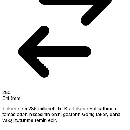
285
Eni (mm)
Təkərin eni
285
millimetrdir. Bu, təkərin yol səthində
təmas edən hissəsinin enini göstərir.
Geniş təkər, daha
yaxşı tutunma təmin edir.