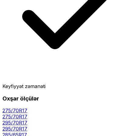
Keyfiyyət zəmanəti
Oxşar ölçülər
275/70R17
275
/
70
R
17
295/70R17
295
/
70
R
17
285/65R17