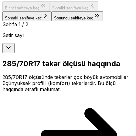
Birinci səhifəyə keç
Əvvəlki səhifəyə keç
Sonraki səhifəyə keç
Sonuncu səhifəyə keç
Səhifə
1
/
2
Sətir sayı
285/70R17
təkər ölçüsü haqqında
285/70R17
ölçüsündə təkərlər
çox böyük
avtomobillər
üçün
yüksək profilli (komfort)
təkərlərdir. Bu ölçü
haqqında ətraflı məlumat.