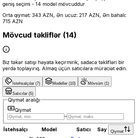
geniş seçimi
- 14 model mövcuddur
Orta qiymət: 343 AZN, Ən ucuz: 217 AZN, Ən bahalı:
715 AZN
Mövcud təkliflər (
14
)
Biz təkər satışı həyata keçirmirik, sadəcə təklifləri bir
yerdə toplayırıq. Almaq üçün satıcılara müraciət edin.
İstehsalçılar
(
7
)
Modellər
(
10
)
Mövsüm
(
1
)
Satıcılar
(
5
)
Qiymət aralığı
Qiymət
–
İstehsalçı
Model
Satıcı
Say
Qiymət