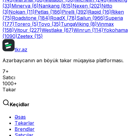
(33)
Minerva
(6)
Nankang
(815)
Nexen
(202)
Nitto
(3)
Nokian
(11)
Petlas
(186)
Pirelli
(392)
Rapid
(16)
Riken
(75)
Roadstone
(184)
RoadX
(78)
Sailun
(966)
Superia
(177)
Torero
(5)
Toyo
(35)
Tunga
Viking
(8)
Vinmax
(158)
Vitour
(227)
Westlake
(67)
Winrun
(114)
Yokohama
(1090)
Zeetex
(15)
tkr.az
Azərbaycanın ən böyük təkər müqayisə platforması.
7+
Satıcı
1000+
Təkər
Keçidlər
Əsas
Təkərlər
Brendlər
Satıcılar