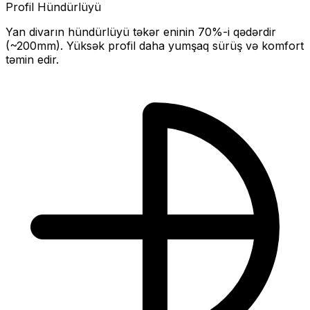
Profil Hündürlüyü
Yan divarın hündürlüyü təkər eninin
70
%-i qədərdir
(~
200
mm).
Yüksək profil daha yumşaq sürüş və komfort
təmin edir.