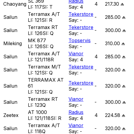
SL 369
Radius
Chaoyang
4
217.30 ₼
LI:
117
SI:
T
Say:
4
Terramax A/T
Tekerstore
Sailun
-
285.00 ₼
LI:
121
SI:
R
Say:
-
Terramax RT
Tekerstore
Sailun
-
300.00 ₼
LI:
126
SI:
Q
Say:
-
MK 877
Topservis
Mileking
-
310.00 ₼
LI:
126
SI:
Q
Say:
-
Terramax A/T
Vianor
Sailun
4
285.00 ₼
LI:
121/118R
Say:
4
Terramax M/T
Tekerstore
Sailun
-
320.00 ₼
LI:
121
SI:
Q
Say:
-
TERRAMAX AT
Tekerstore
Sailun
61
-
320.00 ₼
Say:
-
LI:
121
SI:
Q
Terramax RT
Vianor
Sailun
-
300.00 ₼
LI:
123Q
Say:
-
AT 1000
Radius
Zeetex
4
224.58 ₼
LI:
121/118
SI:
R
Say:
4
Terramax A/T
Vianor
Sailun
-
320.00 ₼
LI:
118Q
Say:
-