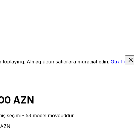
də toplayırıq. Almaq üçün satıcılara müraciət edin.
Ətraflı
700 AZN
niş seçimi
- 53 model mövcuddur
0 AZN