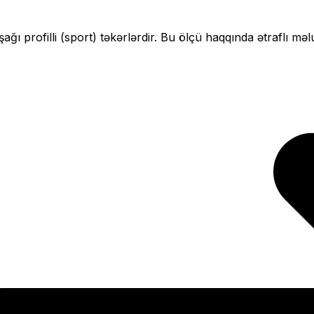
şağı profilli (sport)
təkərlərdir. Bu ölçü haqqında ətraflı məl