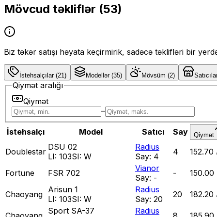
Mövcud təkliflər (
53
)
Biz təkər satışı həyata keçirmirik, sadəcə təklifləri bir yer
İstehsalçılar
(
21
)
Modellər
(
35
)
Mövsüm
(
2
)
Satıcıla
Qiymət aralığı
Qiymət
–
İstehsalçı
Model
Satıcı
Say
Qiymət
DSU 02
Radius
Doublestar
4
152.70
LI:
103
SI:
W
Say:
4
Vianor
Fortune
FSR 702
-
150.00
Say:
-
Arisun 1
Radius
Chaoyang
20
182.20
LI:
103
SI:
W
Say:
20
Sport SA-37
Radius
Chaoyang
8
185.90