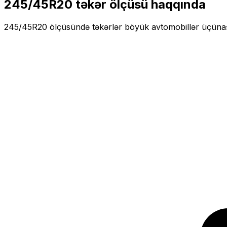
245/45R20
təkər ölçüsü haqqında
245/45R20
ölçüsündə təkərlər
böyük
avtomobillər üçün
a