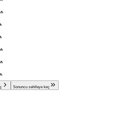
 ₼
₼
₼
 ₼
 ₼
 ₼
ç
Sonuncu səhifəyə keç