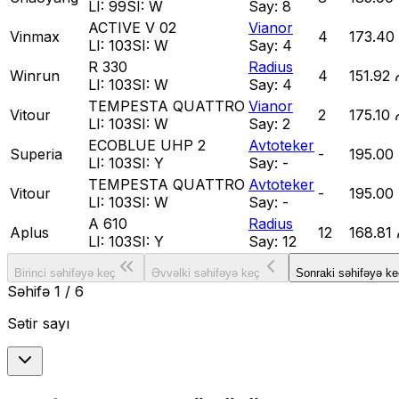
LI:
99
SI:
W
Say:
8
ACTIVE V 02
Vianor
Vinmax
4
173.40
LI:
103
SI:
W
Say:
4
R 330
Radius
Winrun
4
151.92 
LI:
103
SI:
W
Say:
4
TEMPESTA QUATTRO
Vianor
Vitour
2
175.10 
LI:
103
SI:
W
Say:
2
ECOBLUE UHP 2
Avtoteker
Superia
-
195.00
LI:
103
SI:
Y
Say:
-
TEMPESTA QUATTRO
Avtoteker
Vitour
-
195.00
LI:
103
SI:
W
Say:
-
A 610
Radius
Aplus
12
168.81
LI:
103
SI:
Y
Say:
12
Birinci səhifəyə keç
Əvvəlki səhifəyə keç
Sonraki səhifəyə ke
Səhifə
1
/
6
Sətir sayı