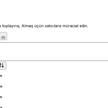
də toplayırıq. Almaq üçün satıcılara müraciət edin.
r
(
5
)
 ₼
 ₼
 ₼
 ₼