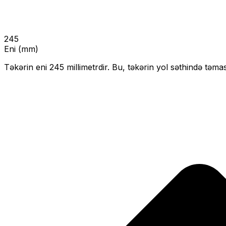
245
Eni (mm)
Təkərin eni
245
millimetrdir. Bu, təkərin yol səthində təmas