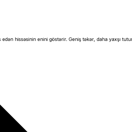
 edən hissəsinin enini göstərir.
Geniş təkər, daha yaxşı tutu