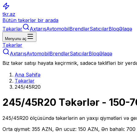
tkr.az
Bütün təkərlər bir arada
Təkərlər
Axtarış
Avtomobil
Brendlər
Satıcılar
Bloq
Əlaqə
Menyunu aç
Təkərlər
Axtarış
Avtomobil
Brendlər
Satıcılar
Bloq
Əlaqə
Biz təkər satışı həyata keçirmirik, sadəcə təklifləri bir yer
Ana Səhifə
Təkərlər
245/45R20
245/45R20
Təkərlər
- 150-
245/45R20
ölçüsündə təkərlərin ən yaxşı qiymətləri və ge
Orta qiymət: 355 AZN, Ən ucuz: 150 AZN, Ən bahalı: 70