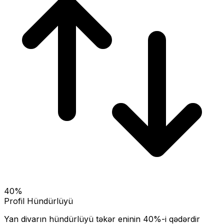
40
%
Profil Hündürlüyü
Yan divarın hündürlüyü təkər eninin
40
%-i qədərdir