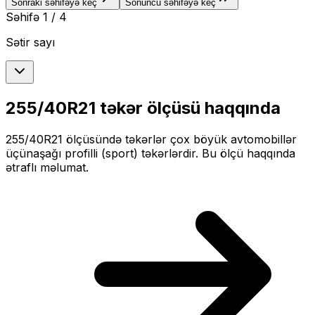
Sonraki səhifəyə keç
Sonuncu səhifəyə keç
Səhifə
1
/
4
Sətir sayı
255/40R21
təkər ölçüsü haqqında
255/40R21
ölçüsündə təkərlər
çox böyük
avtomobillər
üçün
aşağı profilli (sport)
təkərlərdir. Bu ölçü haqqında
ətraflı məlumat.