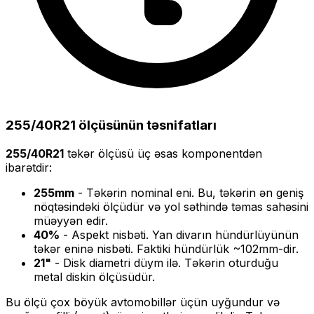
255/40R21
ölçüsünün təsnifatları
255/40R21
təkər ölçüsü üç əsas komponentdən
ibarətdir:
255
mm
- Təkərin nominal eni. Bu, təkərin ən geniş
nöqtəsindəki ölçüdür və yol səthində təmas sahəsini
müəyyən edir.
40
%
- Aspekt nisbəti. Yan divarın hündürlüyünün
təkər eninə nisbəti. Faktiki hündürlük ~
102
mm-dir.
21
"
- Disk diametri düym ilə. Təkərin oturduğu
metal diskin ölçüsüdür.
Bu ölçü
çox böyük
avtomobillər üçün uyğundur və