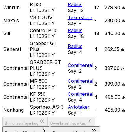
R 330
Radius
Winrun
12
279.90 ₼
LI:
102
SI:
Y
Say:
12
VS 6 SUV
Tekerstore
Maxxis
-
280.00 ₼
LI:
102
SI:
Y
Say:
-
Control P 10
Radius
Giti
18
340.20 ₼
LI:
102
SI:
Y
Say:
18
Grabber GT
Radius
General
Plus
4
262.35 ₼
Say:
4
LI:
102
SI:
Y
GRABBER GT
Continental
Continental
PLUS
2
397.00 ₼
Say:
2
LI:
102
SI:
Y
MR 500
Continental
Continental
2
399.00 ₼
LI:
102
SI:
Y
Say:
2
KF 550
Continental
Continental
4
405.00 ₼
LI:
102
SI:
Y
Say:
4
Sportnex AS-3
Avtoteker
Nankang
-
425.00 ₼
LI:
102
SI:
Y
Say:
-
Birinci səhifəyə keç
Əvvəlki səhifəyə keç