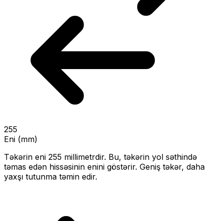
255
Eni (mm)
Təkərin eni
255
millimetrdir. Bu, təkərin yol səthində
təmas edən hissəsinin enini göstərir.
Geniş təkər, daha
yaxşı tutunma təmin edir.