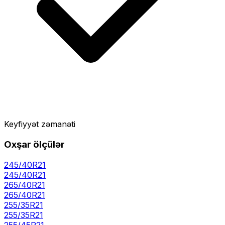
Keyfiyyət zəmanəti
Oxşar ölçülər
245/40R21
245
/
40
R
21
265/40R21
265
/
40
R
21
255/35R21
255
/
35
R
21
255/45R21