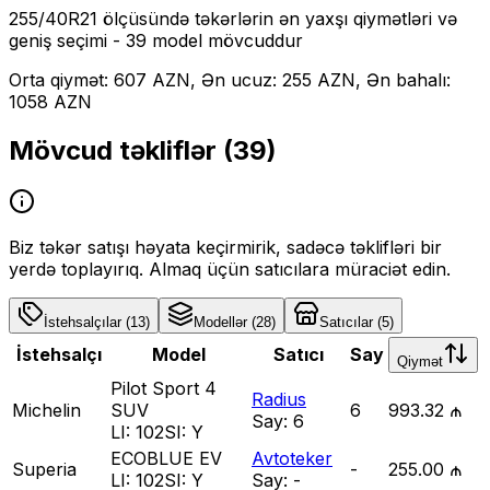
255/40R21
ölçüsündə təkərlərin ən yaxşı qiymətləri və
geniş seçimi
- 39 model mövcuddur
Orta qiymət: 607 AZN, Ən ucuz: 255 AZN, Ən bahalı:
1058 AZN
Mövcud təkliflər (
39
)
Biz təkər satışı həyata keçirmirik, sadəcə təklifləri bir
yerdə toplayırıq. Almaq üçün satıcılara müraciət edin.
İstehsalçılar
(
13
)
Modellər
(
28
)
Satıcılar
(
5
)
İstehsalçı
Model
Satıcı
Say
Qiymət
Pilot Sport 4
Radius
Michelin
SUV
6
993.32 ₼
Say:
6
LI:
102
SI:
Y
ECOBLUE EV
Avtoteker
Superia
-
255.00 ₼
LI:
102
SI:
Y
Say:
-