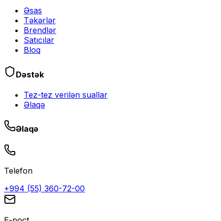
Əsas
Təkərlər
Brendlər
Satıcılar
Bloq
Dəstək
Tez-tez verilən suallar
Əlaqə
Əlaqə
Telefon
+994 (55) 360-72-00
E-poçt