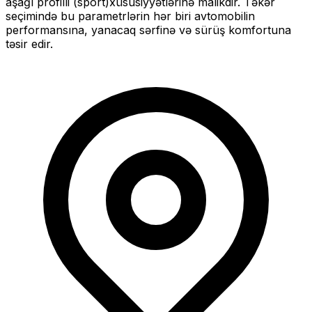
aşağı profilli (sport)
xüsusiyyətlərinə malikdir. Təkər
seçimində bu parametrlərin hər biri avtomobilin
performansına, yanacaq sərfinə və sürüş komfortuna
təsir edir.