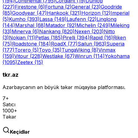
(194)
Continental
(795)
Cordiant
(19)
Dunlop
(227)
Firestone
(6)
Fortuna
(2)
General
(23)
Goodride
(85)
Goodyear
(47)
Hankook
(321)
Horizon
(12)
Imperial
(5)
Kumho
(393)
Lassa
(149)
Laufenn
(22)
Linglong
(144)
Marshal
(68)
Matador
(92)
Michelin
(249)
Mileking
(33)
Minerva
(6)
Nankang
(820)
Nexen
(203)
Nitto
(3)
Nokian
(11)
Petlas
(185)
Pirelli
(394)
Rapid
(16)
Riken
(75)
Roadstone
(184)
RoadX
(77)
Sailun
(963)
Superia
(177)
Torero
(5)
Toyo
(35)
Tunga
Viking
(8)
Vinmax
(159)
Vitour
(228)
Westlake
(67)
Winrun
(114)
Yokohama
(1095)
Zeetex
(15)
tkr.az
Azərbaycanın ən böyük təkər müqayisə platforması.
7+
Satıcı
1000+
Təkər
Keçidlər