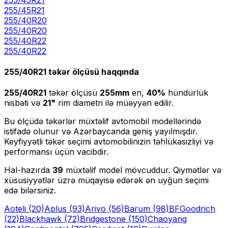
255
/
45
R
21
255/40R20
255
/
40
R
20
255/40R22
255
/
40
R
22
255/40R21
təkər ölçüsü haqqında
255/40R21
təkər ölçüsü
255
mm
en,
40
%
hündürlük
nisbəti və
21
"
rim diametri ilə müəyyən edilir.
Bu ölçüdə təkərlər müxtəlif avtomobil modellərində
istifadə olunur və Azərbaycanda geniş yayılmışdır.
Keyfiyyətli təkər seçimi avtomobilinizin təhlükəsizliyi və
performansı üçün vacibdir.
Hal-hazırda
39
müxtəlif model mövcuddur. Qiymətlər və
xüsusiyyətlər üzrə müqayisə edərək ən uyğun seçimi
edə bilərsiniz.
Aoteli
(20)
Aplus
(93)
Arivo
(56)
Barum
(98)
BFGoodrich
(22)
Blackhawk
(72)
Bridgestone
(150)
Chaoyang