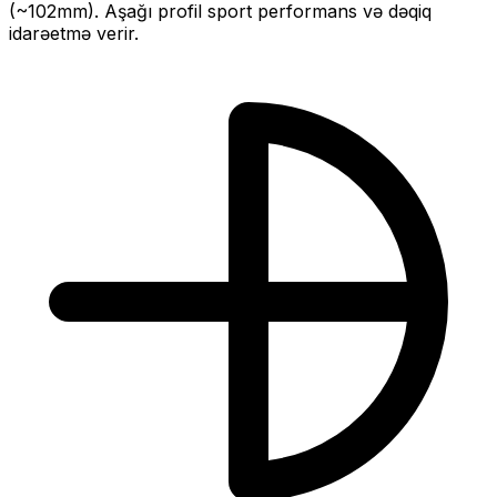
(~
102
mm).
Aşağı profil sport performans və dəqiq
idarəetmə verir.