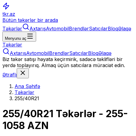
tkr.az
Bütün təkərlər bir arada
Təkərlər
Axtarış
Avtomobil
Brendlər
Satıcılar
Bloq
Əlaqə
Menyunu aç
Təkərlər
Axtarış
Avtomobil
Brendlər
Satıcılar
Bloq
Əlaqə
Biz təkər satışı həyata keçirmirik, sadəcə təklifləri bir
yerdə toplayırıq. Almaq üçün satıcılara müraciət edin.
Ətraflı
Ana Səhifə
Təkərlər
255/40R21
255/40R21
Təkərlər
- 255-
1058 AZN