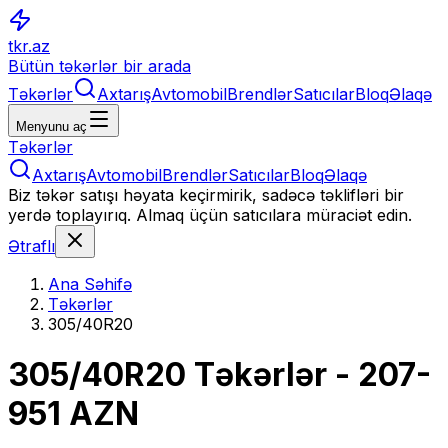
tkr.az
Bütün təkərlər bir arada
Təkərlər
Axtarış
Avtomobil
Brendlər
Satıcılar
Bloq
Əlaqə
Menyunu aç
Təkərlər
Axtarış
Avtomobil
Brendlər
Satıcılar
Bloq
Əlaqə
Biz təkər satışı həyata keçirmirik, sadəcə təklifləri bir
yerdə toplayırıq. Almaq üçün satıcılara müraciət edin.
Ətraflı
Ana Səhifə
Təkərlər
305/40R20
305/40R20
Təkərlər
- 207-
951 AZN