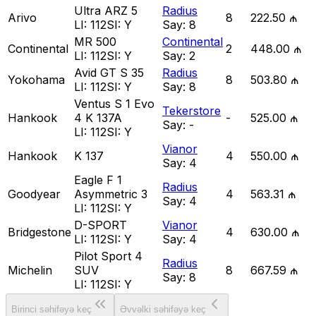
Ultra ARZ 5
Radius
Arivo
8
222.50 ₼
LI:
112
SI:
Y
Say:
8
MR 500
Continental
Continental
2
448.00 ₼
LI:
112
SI:
Y
Say:
2
Avid GT S 35
Radius
Yokohama
8
503.80 ₼
LI:
112
SI:
Y
Say:
8
Ventus S 1 Evo
Tekerstore
Hankook
4 K 137A
-
525.00 ₼
Say:
-
LI:
112
SI:
Y
Vianor
Hankook
K 137
4
550.00 ₼
Say:
4
Eagle F 1
Radius
Goodyear
Asymmetric 3
4
563.31 ₼
Say:
4
LI:
112
SI:
Y
D-SPORT
Vianor
Bridgestone
4
630.00 ₼
LI:
112
SI:
Y
Say:
4
Pilot Sport 4
Radius
Michelin
SUV
8
667.59 ₼
Say:
8
LI:
112
SI:
Y
Birinci səhifəyə keç
Əvvəlki səhifəyə keç