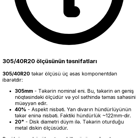
305/40R20
ölçüsünün təsnifatları
305/40R20
təkər ölçüsü üç əsas komponentdən
ibarətdir:
305
mm
- Təkərin nominal eni. Bu, təkərin ən geniş
nöqtəsindəki ölçüdür və yol səthində təmas sahəsini
müəyyən edir.
40
%
- Aspekt nisbəti. Yan divarın hündürlüyünün
təkər eninə nisbəti. Faktiki hündürlük ~
122
mm-dir.
20
"
- Disk diametri düym ilə. Təkərin oturduğu
metal diskin ölçüsüdür.