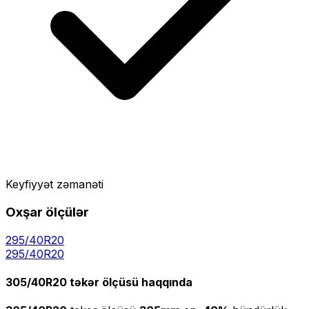
Keyfiyyət zəmanəti
Oxşar ölçülər
295/40R20
295
/
40
R
20
305/40R20
təkər ölçüsü haqqında