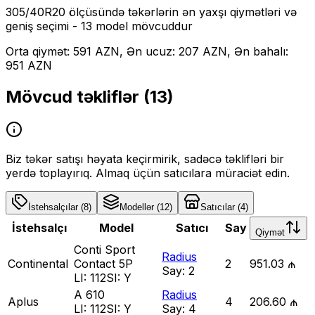
305/40R20
ölçüsündə təkərlərin ən yaxşı qiymətləri və
geniş seçimi
- 13 model mövcuddur
Orta qiymət: 591 AZN, Ən ucuz: 207 AZN, Ən bahalı:
951 AZN
Mövcud təkliflər (
13
)
Biz təkər satışı həyata keçirmirik, sadəcə təklifləri bir
yerdə toplayırıq. Almaq üçün satıcılara müraciət edin.
İstehsalçılar
(
8
)
Modellər
(
12
)
Satıcılar
(
4
)
İstehsalçı
Model
Satıcı
Say
Qiymət
Conti Sport
Radius
Continental
Contact 5P
2
951.03 ₼
Say:
2
LI:
112
SI:
Y
A 610
Radius
Aplus
4
206.60 ₼
LI:
112
SI:
Y
Say:
4