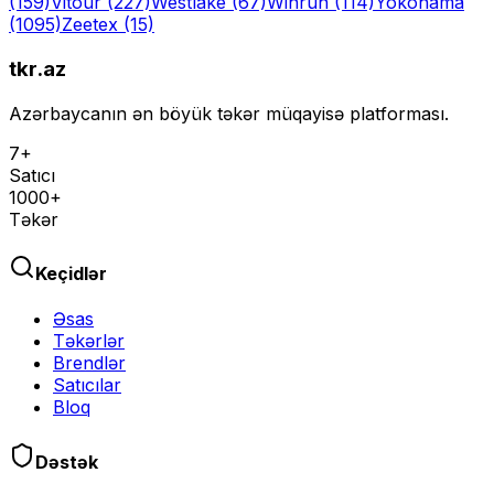
(159)
Vitour
(227)
Westlake
(67)
Winrun
(114)
Yokohama
(1095)
Zeetex
(15)
tkr.az
Azərbaycanın ən böyük təkər müqayisə platforması.
7+
Satıcı
1000+
Təkər
Keçidlər
Əsas
Təkərlər
Brendlər
Satıcılar
Bloq
Dəstək