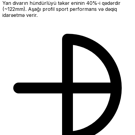
Yan divarın hündürlüyü təkər eninin
40
%-i qədərdir
(~
122
mm).
Aşağı profil sport performans və dəqiq
idarəetmə verir.