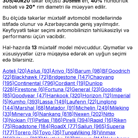
305/40R20
təkər ölçüsü
305
mm
en,
40
%
hündürlük
nisbəti və
20
"
rim diametri ilə müəyyən edilir.
Bu ölçüdə təkərlər müxtəlif avtomobil modellərində
istifadə olunur və Azərbaycanda geniş yayılmışdır.
Keyfiyyətli təkər seçimi avtomobilinizin təhlükəsizliyi və
performansı üçün vacibdir.
Hal-hazırda
13
müxtəlif model mövcuddur. Qiymətlər və
xüsusiyyətlər üzrə müqayisə edərək ən uyğun seçimi
edə bilərsiniz.
Aoteli
(20)
Aplus
(93)
Arivo
(55)
Barum
(98)
BFGoodrich
(22)
Blackhawk
(72)
Bridgestone
(147)
Chaoyang
(195)
Continental
(796)
Cordiant
(19)
Dunlop
(228)
Firestone
(6)
Fortuna
(2)
General
(23)
Goodride
(85)
Goodyear
(47)
Hankook
(320)
Horizon
(12)
Imperial
(5)
Kumho
(393)
Lassa
(149)
Laufenn
(22)
Linglong
(144)
Marshal
(68)
Matador
(91)
Michelin
(249)
Mileking
(33)
Minerva
(6)
Nankang
(818)
Nexen
(202)
Nitto
(3)
Nokian
(11)
Petlas
(186)
Pirelli
(394)
Rapid
(16)
Riken
(75)
Roadstone
(184)
RoadX
(77)
Sailun
(965)
Superia
(177)
Torero
(5)
Toyo
(35)
Tunga
Viking
(8)
Vinmax