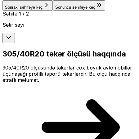
Sonraki səhifəyə keç
Sonuncu səhifəyə keç
Səhifə
1
/
2
Sətir sayı
305/40R20
təkər ölçüsü haqqında
305/40R20
ölçüsündə təkərlər
çox böyük
avtomobillər
üçün
aşağı profilli (sport)
təkərlərdir. Bu ölçü haqqında
ətraflı məlumat.