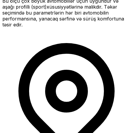
Bu ölçü
çox böyük
avtomobillər üçün uyğundur və
aşağı profilli (sport)
xüsusiyyətlərinə malikdir. Təkər
seçimində bu parametrlərin hər biri avtomobilin
performansına, yanacaq sərfinə və sürüş komfortuna
təsir edir.