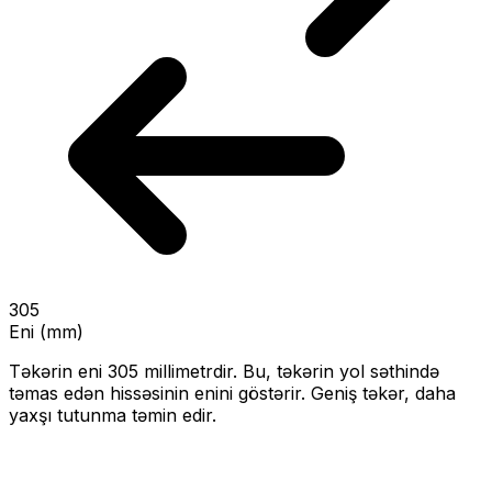
305
Eni (mm)
Təkərin eni
305
millimetrdir. Bu, təkərin yol səthində
təmas edən hissəsinin enini göstərir.
Geniş təkər, daha
yaxşı tutunma təmin edir.