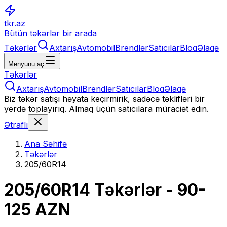
tkr.az
Bütün təkərlər bir arada
Təkərlər
Axtarış
Avtomobil
Brendlər
Satıcılar
Bloq
Əlaqə
Menyunu aç
Təkərlər
Axtarış
Avtomobil
Brendlər
Satıcılar
Bloq
Əlaqə
Biz təkər satışı həyata keçirmirik, sadəcə təklifləri bir
yerdə toplayırıq. Almaq üçün satıcılara müraciət edin.
Ətraflı
Ana Səhifə
Təkərlər
205/60R14
205/60R14
Təkərlər
- 90-
125 AZN