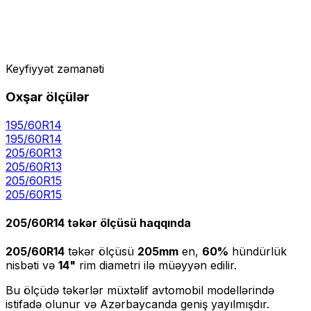
Keyfiyyət zəmanəti
Oxşar ölçülər
195/60R14
195
/
60
R
14
205/60R13
205
/
60
R
13
205/60R15
205
/
60
R
15
205/60R14
təkər ölçüsü haqqında
205/60R14
təkər ölçüsü
205
mm
en,
60
%
hündürlük
nisbəti və
14
"
rim diametri ilə müəyyən edilir.
Bu ölçüdə təkərlər müxtəlif avtomobil modellərində
istifadə olunur və Azərbaycanda geniş yayılmışdır.