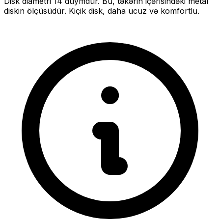
Disk diametri
14
düymdür. Bu, təkərin içərisindəki metal
diskin ölçüsüdür.
Kiçik disk, daha ucuz və komfortlu.