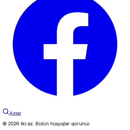
Axtar
©
2026
tkr.az. Bütün hüquqlar qorunur.