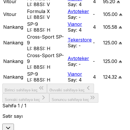
Vitour
4
95.20 ₼
LI:
88
SI:
V
Say:
4
Formula X
Avtoteker
Vitour
-
105.00 ₼
LI:
88
SI:
V
Say:
-
SP-9
Vianor
Nankang
4
105.58 ₼
LI:
88
SI:
H
Say:
4
Cross-Sport SP-
Tekerstore
Nankang
9
-
125.00 ₼
Say:
-
LI:
88
SI:
H
Cross-Sport SP-
Avtoteker
Nankang
9
-
125.00 ₼
Say:
-
LI:
88
SI:
H
SP-9
Vianor
Nankang
4
124.32 ₼
LI:
88
SI:
H
Say:
4
Birinci səhifəyə keç
Əvvəlki səhifəyə keç
Sonraki səhifəyə keç
Sonuncu səhifəyə keç
Səhifə
1
/
1
Sətir sayı