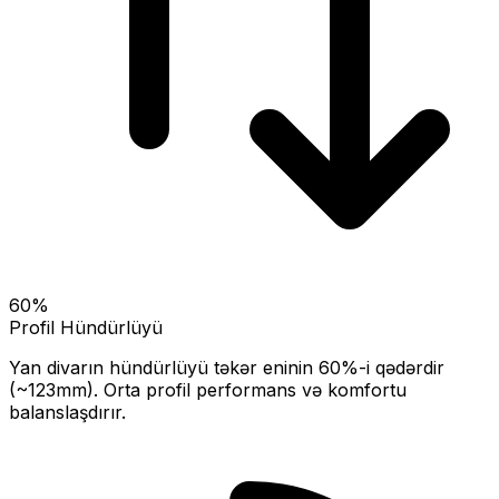
60
%
Profil Hündürlüyü
Yan divarın hündürlüyü təkər eninin
60
%-i qədərdir
(~
123
mm).
Orta profil performans və komfortu
balanslaşdırır.