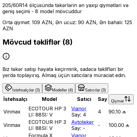
205/60R14
ölçüsündə təkərlərin ən yaxşı qiymətləri və
geniş seçimi
- 8 model mövcuddur
Orta qiymət: 109 AZN, Ən ucuz: 90 AZN, Ən bahalı: 125
AZN
Mövcud təkliflər (
8
)
Biz təkər satışı həyata keçirmirik, sadəcə təklifləri bir
yerdə toplayırıq. Almaq üçün satıcılara müraciət edin.
İstehsalçılar
(
3
)
Modellər
(
4
)
Satıcılar
(
3
)
İstehsalçı
Model
Satıcı
Say
Qiymət
ECOTOUR HP 3
Vianor
Vinmax
4
90.10 ₼
LI:
88
SI:
V
Say:
4
ECOTOUR HP 3
Avtoteker
Vinmax
-
100.00 ₼
LI:
88
SI:
V
Say:
-
Formula X
Vianor