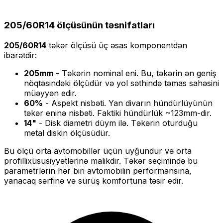
205/60R14
ölçüsünün təsnifatları
205/60R14
təkər ölçüsü üç əsas komponentdən
ibarətdir:
205
mm
- Təkərin nominal eni. Bu, təkərin ən geniş
nöqtəsindəki ölçüdür və yol səthində təmas sahəsini
müəyyən edir.
60
%
- Aspekt nisbəti. Yan divarın hündürlüyünün
təkər eninə nisbəti. Faktiki hündürlük ~
123
mm-dir.
14
"
- Disk diametri düym ilə. Təkərin oturduğu
metal diskin ölçüsüdür.
Bu ölçü
orta
avtomobillər üçün uyğundur və
orta
profilli
xüsusiyyətlərinə malikdir. Təkər seçimində bu
parametrlərin hər biri avtomobilin performansına,
yanacaq sərfinə və sürüş komfortuna təsir edir.