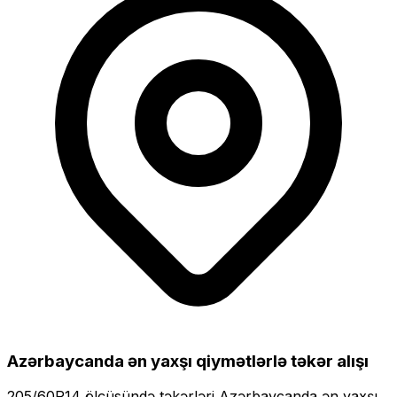
Azərbaycanda ən yaxşı qiymətlərlə
təkər alışı
205/60R14
ölçüsündə təkərləri
Azərbaycanda ən yaxşı