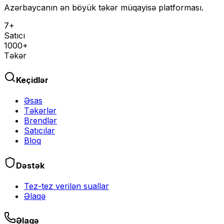
Azərbaycanın ən böyük təkər müqayisə platforması.
7+
Satıcı
1000+
Təkər
Keçidlər
Əsas
Təkərlər
Brendlər
Satıcılar
Bloq
Dəstək
Tez-tez verilən suallar
Əlaqə
Əlaqə