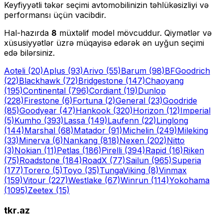
Keyfiyyətli təkər seçimi avtomobilinizin təhlükəsizliyi və
performansı üçün vacibdir.
Hal-hazırda
8
müxtəlif model mövcuddur. Qiymətlər və
xüsusiyyətlər üzrə müqayisə edərək ən uyğun seçimi
edə bilərsiniz.
Aoteli
(20)
Aplus
(93)
Arivo
(55)
Barum
(98)
BFGoodrich
(22)
Blackhawk
(72)
Bridgestone
(147)
Chaoyang
(195)
Continental
(796)
Cordiant
(19)
Dunlop
(228)
Firestone
(6)
Fortuna
(2)
General
(23)
Goodride
(85)
Goodyear
(47)
Hankook
(320)
Horizon
(12)
Imperial
(5)
Kumho
(393)
Lassa
(149)
Laufenn
(22)
Linglong
(144)
Marshal
(68)
Matador
(91)
Michelin
(249)
Mileking
(33)
Minerva
(6)
Nankang
(818)
Nexen
(202)
Nitto
(3)
Nokian
(11)
Petlas
(186)
Pirelli
(394)
Rapid
(16)
Riken
(75)
Roadstone
(184)
RoadX
(77)
Sailun
(965)
Superia
(177)
Torero
(5)
Toyo
(35)
Tunga
Viking
(8)
Vinmax
(159)
Vitour
(227)
Westlake
(67)
Winrun
(114)
Yokohama
(1095)
Zeetex
(15)
tkr.az