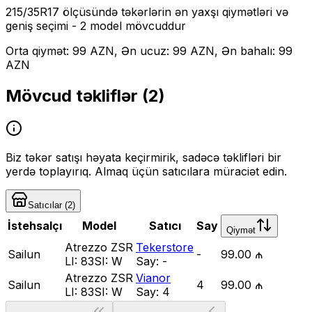
215/35R17
ölçüsündə təkərlərin ən yaxşı qiymətləri və
geniş seçimi
- 2 model mövcuddur
Orta qiymət: 99 AZN, Ən ucuz: 99 AZN, Ən bahalı: 99
AZN
Mövcud təkliflər (
2
)
Biz təkər satışı həyata keçirmirik, sadəcə təklifləri bir
yerdə toplayırıq. Almaq üçün satıcılara müraciət edin.
Satıcılar
(
2
)
İstehsalçı
Model
Satıcı
Say
Qiymət
Atrezzo ZSR
Tekerstore
Sailun
-
99.00 ₼
LI:
83
SI:
W
Say:
-
Atrezzo ZSR
Vianor
Sailun
4
99.00 ₼
LI:
83
SI:
W
Say:
4