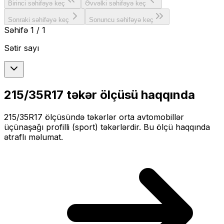
Birinci səhifəyə keç
Əvvəlki səhifəyə keç
Sonraki səhifəyə keç
Sonuncu səhifəyə keç
Səhifə
1
/
1
Sətir sayı
215/35R17
təkər ölçüsü haqqında
215/35R17
ölçüsündə təkərlər
orta
avtomobillər
üçün
aşağı profilli (sport)
təkərlərdir. Bu ölçü haqqında
ətraflı məlumat.