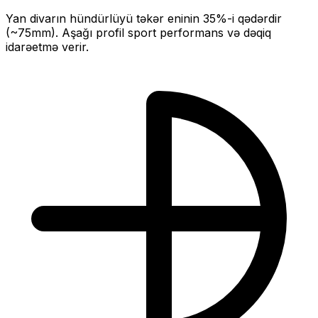
Yan divarın hündürlüyü təkər eninin
35
%-i qədərdir
(~
75
mm).
Aşağı profil sport performans və dəqiq
idarəetmə verir.