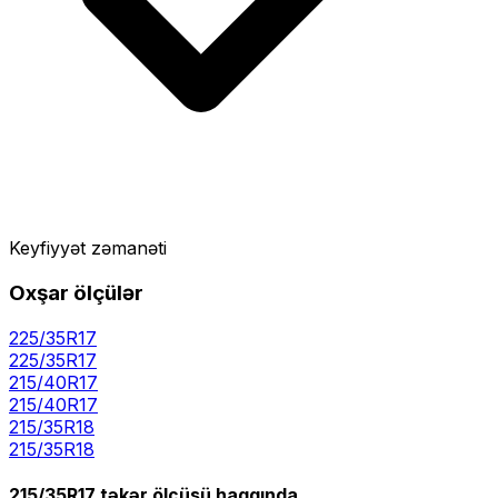
Keyfiyyət zəmanəti
Oxşar ölçülər
225/35R17
225
/
35
R
17
215/40R17
215
/
40
R
17
215/35R18
215
/
35
R
18
215/35R17
təkər ölçüsü haqqında