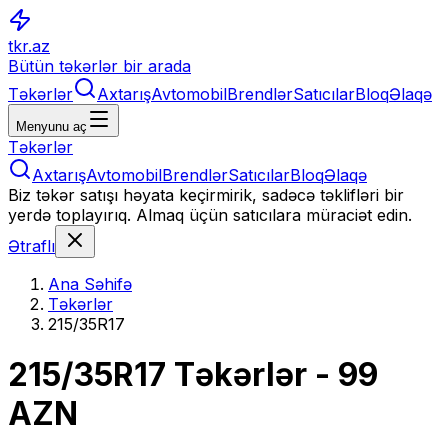
tkr.az
Bütün təkərlər bir arada
Təkərlər
Axtarış
Avtomobil
Brendlər
Satıcılar
Bloq
Əlaqə
Menyunu aç
Təkərlər
Axtarış
Avtomobil
Brendlər
Satıcılar
Bloq
Əlaqə
Biz təkər satışı həyata keçirmirik, sadəcə təklifləri bir
yerdə toplayırıq. Almaq üçün satıcılara müraciət edin.
Ətraflı
Ana Səhifə
Təkərlər
215/35R17
215/35R17
Təkərlər
- 99
AZN