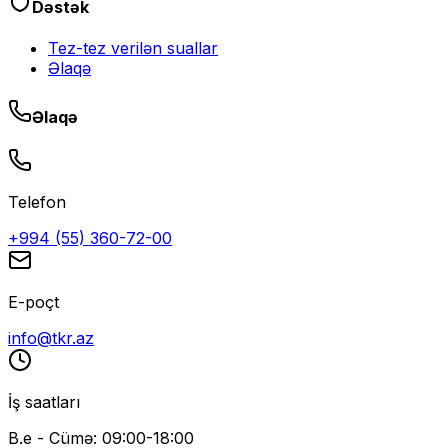
Dəstək
Tez-tez verilən suallar
Əlaqə
Əlaqə
Telefon
+994 (55) 360-72-00
E-poçt
info@tkr.az
İş saatları
B.e - Cümə: 09:00-18:00