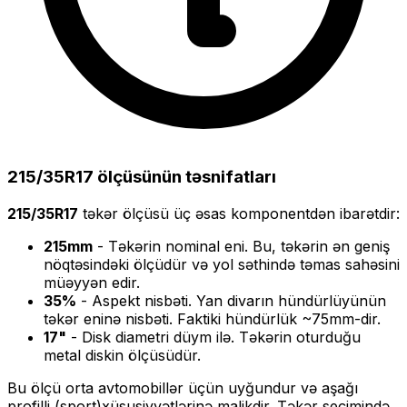
215/35R17
ölçüsünün təsnifatları
215/35R17
təkər ölçüsü üç əsas komponentdən ibarətdir:
215
mm
- Təkərin nominal eni. Bu, təkərin ən geniş
nöqtəsindəki ölçüdür və yol səthində təmas sahəsini
müəyyən edir.
35
%
- Aspekt nisbəti. Yan divarın hündürlüyünün
təkər eninə nisbəti. Faktiki hündürlük ~
75
mm-dir.
17
"
- Disk diametri düym ilə. Təkərin oturduğu
metal diskin ölçüsüdür.
Bu ölçü
orta
avtomobillər üçün uyğundur və
aşağı
profilli (sport)
xüsusiyyətlərinə malikdir. Təkər seçimində