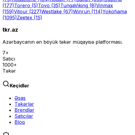
(177)
Torero
(5)
Toyo
(35)
Tunga
Viking
(8)
Vinmax
(159)
Vitour
(227)
Westlake
(67)
Winrun
(114)
Yokohama
(1095)
Zeetex
(15)
tkr.az
Azərbaycanın ən böyük təkər müqayisə platforması.
7+
Satıcı
1000+
Təkər
Keçidlər
Əsas
Təkərlər
Brendlər
Satıcılar
Bloq