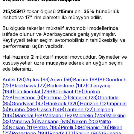
215/35R17
təkər ölçüsü
215
mm
en,
35
%
hündürlük
nisbəti və
17
"
rim diametri ilə müəyyən edilir.
Bu ölçüdə təkərlər müxtəlif avtomobil modellərində
istifadə olunur və Azərbaycanda geniş yayılmışdır.
Keyfiyyətli təkər seçimi avtomobilinizin təhlükəsizliyi və
performansı üçün vacibdir.
Hal-hazırda
2
müxtəlif model mövcuddur. Qiymətlər və
xüsusiyyətlər üzrə müqayisə edərək ən uyğun seçimi
edə bilərsiniz.
Aoteli
(20)
Aplus
(93)
Arivo
(56)
Barum
(98)
BFGoodrich
(22)
Blackhawk
(72)
Bridgestone
(147)
Chaoyang
(194)
Continental
(796)
Cordiant
(19)
Dunlop
(228)
Firestone
(6)
Fortuna
(2)
General
(23)
Goodride
(85)
Goodyear
(47)
Hankook
(320)
Horizon
(12)
Imperial
(5)
Kumho
(393)
Lassa
(149)
Laufenn
(22)
Linglong
(144)
Marshal
(68)
Matador
(92)
Michelin
(249)
Mileking
(33)
Minerva
(6)
Nankang
(818)
Nexen
(203)
Nitto
(3)
Nokian
(11)
Petlas
(185)
Pirelli
(394)
Rapid
(16)
Riken
(75)
Roadstone
(184)
RoadX
(77)
Sailun
(965)
Superia