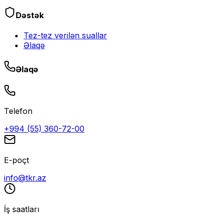
Dəstək
Tez-tez verilən suallar
Əlaqə
Əlaqə
Telefon
+994 (55) 360-72-00
E-poçt
info@tkr.az
İş saatları