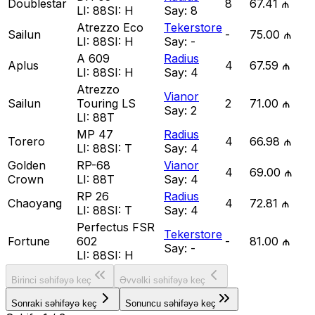
Doublestar
8
67.41 ₼
LI:
88
SI:
H
Say:
8
Atrezzo Eco
Tekerstore
Sailun
-
75.00 ₼
LI:
88
SI:
H
Say:
-
A 609
Radius
Aplus
4
67.59 ₼
LI:
88
SI:
H
Say:
4
Atrezzo
Vianor
Sailun
Touring LS
2
71.00 ₼
Say:
2
LI:
88T
MP 47
Radius
Torero
4
66.98 ₼
LI:
88
SI:
T
Say:
4
Golden
RP-68
Vianor
4
69.00 ₼
Crown
LI:
88T
Say:
4
RP 26
Radius
Chaoyang
4
72.81 ₼
LI:
88
SI:
T
Say:
4
Perfectus FSR
Tekerstore
Fortune
602
-
81.00 ₼
Say:
-
LI:
88
SI:
H
Birinci səhifəyə keç
Əvvəlki səhifəyə keç
Sonraki səhifəyə keç
Sonuncu səhifəyə keç