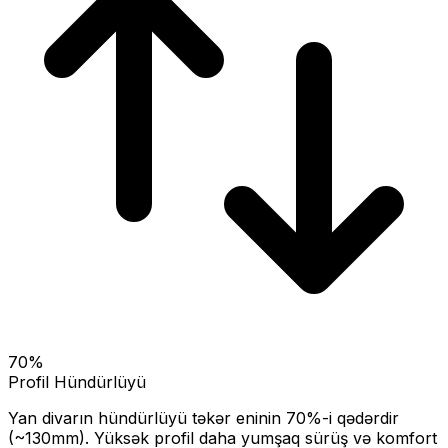
70
%
Profil Hündürlüyü
Yan divarın hündürlüyü təkər eninin
70
%-i qədərdir
(~
130
mm).
Yüksək profil daha yumşaq sürüş və komfort