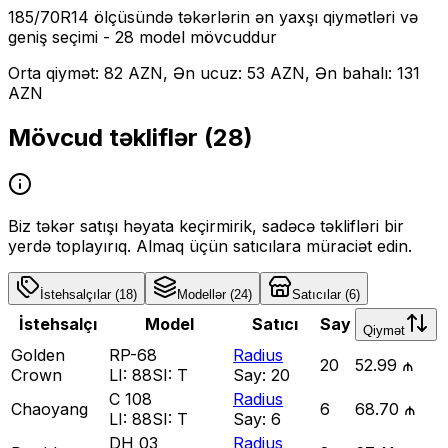
185/70R14
ölçüsündə təkərlərin ən yaxşı qiymətləri və
geniş seçimi
- 28 model mövcuddur
Orta qiymət: 82 AZN, Ən ucuz: 53 AZN, Ən bahalı: 131
AZN
Mövcud təkliflər (
28
)
Biz təkər satışı həyata keçirmirik, sadəcə təklifləri bir
yerdə toplayırıq. Almaq üçün satıcılara müraciət edin.
İstehsalçılar
(
18
)
Modellər
(
24
)
Satıcılar
(
6
)
İstehsalçı
Model
Satıcı
Say
Qiymət
Golden
RP-68
Radius
20
52.99 ₼
Crown
LI:
88
SI:
T
Say:
20
C 108
Radius
Chaoyang
6
68.70 ₼
LI:
88
SI:
T
Say:
6
DH 03
Radius