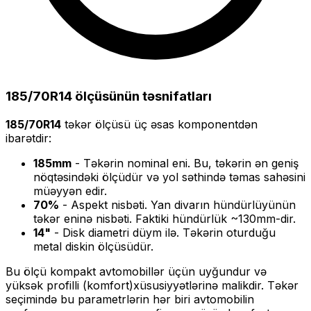
185/70R14
ölçüsünün təsnifatları
185/70R14
təkər ölçüsü üç əsas komponentdən
ibarətdir:
185
mm
- Təkərin nominal eni. Bu, təkərin ən geniş
nöqtəsindəki ölçüdür və yol səthində təmas sahəsini
müəyyən edir.
70
%
- Aspekt nisbəti. Yan divarın hündürlüyünün
təkər eninə nisbəti. Faktiki hündürlük ~
130
mm-dir.
14
"
- Disk diametri düym ilə. Təkərin oturduğu
metal diskin ölçüsüdür.
Bu ölçü
kompakt
avtomobillər üçün uyğundur və
yüksək profilli (komfort)
xüsusiyyətlərinə malikdir. Təkər
seçimində bu parametrlərin hər biri avtomobilin