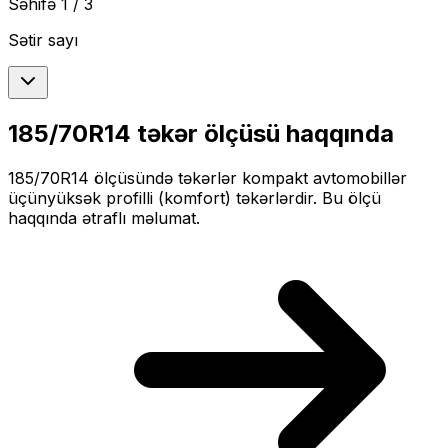
Səhifə
1
/
3
Sətir sayı
185/70R14
təkər ölçüsü haqqında
185/70R14
ölçüsündə təkərlər
kompakt
avtomobillər
üçün
yüksək profilli (komfort)
təkərlərdir. Bu ölçü
haqqında ətraflı məlumat.