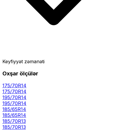
Keyfiyyət zəmanəti
Oxşar ölçülər
175/70R14
175
/
70
R
14
195/70R14
195
/
70
R
14
185/65R14
185
/
65
R
14
185/70R13
185
/
70
R
13