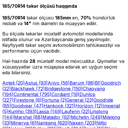
185/70R14
təkər ölçüsü haqqında
185/70R14
təkər ölçüsü
185
mm
en,
70
%
hündürlük
nisbəti və
14
"
rim diametri ilə müəyyən edilir.
Bu ölçüdə təkərlər müxtəlif avtomobil modellərində
istifadə olunur və Azərbaycanda geniş yayılmışdır.
Keyfiyyətli təkər seçimi avtomobilinizin təhlükəsizliyi və
performansı üçün vacibdir.
Hal-hazırda
28
müxtəlif model mövcuddur. Qiymətlər və
xüsusiyyətlər üzrə müqayisə edərək ən uyğun seçimi
edə bilərsiniz.
Aoteli
(20)
Aplus
(93)
Arivo
(56)
Barum
(98)
BFGoodrich
(22)
Blackhawk
(72)
Bridgestone
(150)
Chaoyang
(194)
Continental
(795)
Cordiant
(19)
Dunlop
(227)
Firestone
(6)
Fortuna
(2)
General
(23)
Goodride
(85)
Goodyear
(47)
Hankook
(321)
Horizon
(12)
Imperial
(5)
Kumho
(393)
Lassa
(149)
Laufenn
(22)
Linglong
(144)
Marshal
(68)
Matador
(92)
Michelin
(249)
Mileking
(33)
Minerva
(6)
Nankang
(820)
Nexen
(203)
Nitto