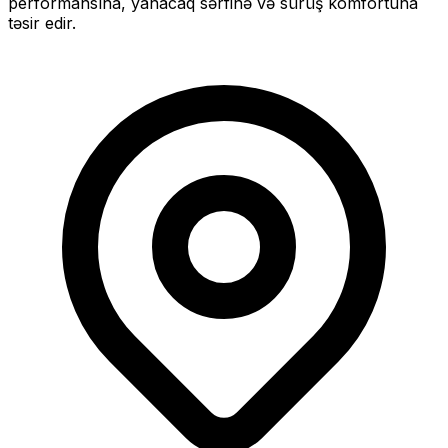
performansına, yanacaq sərfinə və sürüş komfortuna
təsir edir.