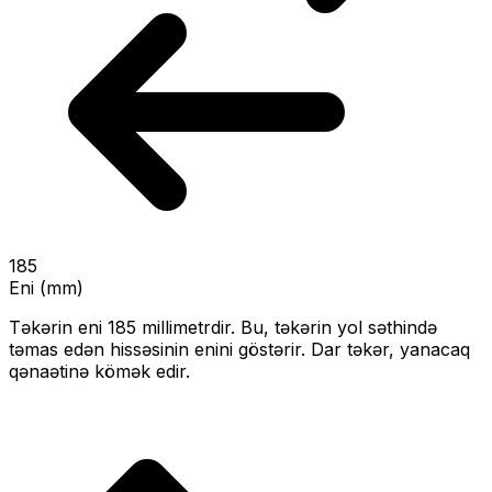
185
Eni (mm)
Təkərin eni
185
millimetrdir. Bu, təkərin yol səthində
təmas edən hissəsinin enini göstərir.
Dar təkər, yanacaq
qənaətinə kömək edir.