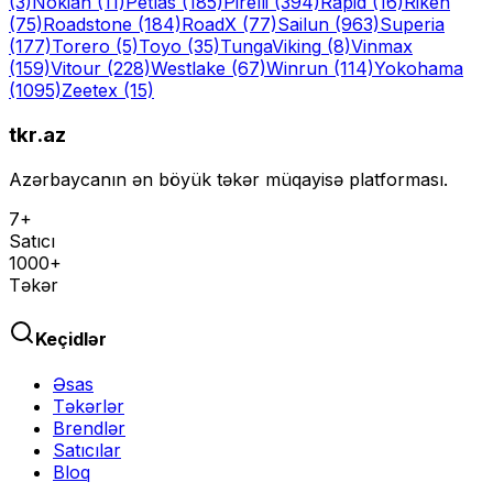
(3)
Nokian
(11)
Petlas
(185)
Pirelli
(394)
Rapid
(16)
Riken
(75)
Roadstone
(184)
RoadX
(77)
Sailun
(963)
Superia
(177)
Torero
(5)
Toyo
(35)
Tunga
Viking
(8)
Vinmax
(159)
Vitour
(228)
Westlake
(67)
Winrun
(114)
Yokohama
(1095)
Zeetex
(15)
tkr.az
Azərbaycanın ən böyük təkər müqayisə platforması.
7+
Satıcı
1000+
Təkər
Keçidlər
Əsas
Təkərlər
Brendlər
Satıcılar
Bloq