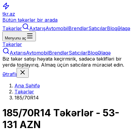
tkr.az
Bütün təkərlər bir arada
Təkərlər
Axtarış
Avtomobil
Brendlər
Satıcılar
Bloq
Əlaqə
Menyunu aç
Təkərlər
Axtarış
Avtomobil
Brendlər
Satıcılar
Bloq
Əlaqə
Biz təkər satışı həyata keçirmirik, sadəcə təklifləri bir
yerdə toplayırıq. Almaq üçün satıcılara müraciət edin.
Ətraflı
Ana Səhifə
Təkərlər
185/70R14
185/70R14
Təkərlər
- 53-
131 AZN