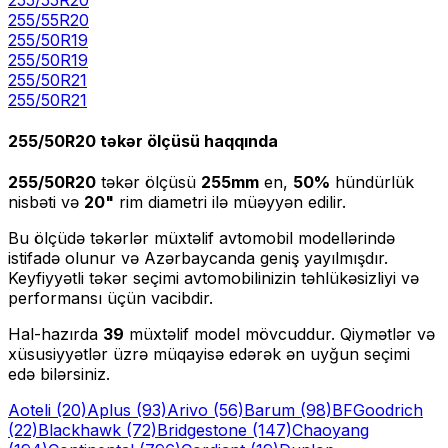
255
/
55
R
20
255/50R19
255
/
50
R
19
255/50R21
255
/
50
R
21
255/50R20
təkər ölçüsü haqqında
255/50R20
təkər ölçüsü
255
mm
en,
50
%
hündürlük
nisbəti və
20
"
rim diametri ilə müəyyən edilir.
Bu ölçüdə təkərlər müxtəlif avtomobil modellərində
istifadə olunur və Azərbaycanda geniş yayılmışdır.
Keyfiyyətli təkər seçimi avtomobilinizin təhlükəsizliyi və
performansı üçün vacibdir.
Hal-hazırda
39
müxtəlif model mövcuddur. Qiymətlər və
xüsusiyyətlər üzrə müqayisə edərək ən uyğun seçimi
edə bilərsiniz.
Aoteli
(20)
Aplus
(93)
Arivo
(56)
Barum
(98)
BFGoodrich
(22)
Blackhawk
(72)
Bridgestone
(147)
Chaoyang