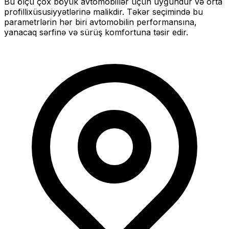
Bu ölçü
çox böyük
avtomobillər üçün uyğundur və
orta
profilli
xüsusiyyətlərinə malikdir. Təkər seçimində bu
parametrlərin hər biri avtomobilin performansına,
yanacaq sərfinə və sürüş komfortuna təsir edir.