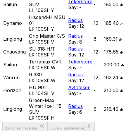
Tekerstore
Sailun
SUV
-
185.00 ₼
Say:
-
LI:
109
SI:
Y
Hiscend-H MSU
Radius
Dynamo
01
12
185.40 ₼
Say:
12
LI:
109
SI:
Y
Grip Master C/S
Radius
Linglong
8
169.31 ₼
LI:
109
SI:
V
Say:
8
SU 318 H/T
Radius
Chaoyang
12
178.65 ₼
LI:
109
SI:
V
Say:
12
Terramax CVR
Tekerstore
Sailun
-
200.00 ₼
LI:
109
SI:
W
Say:
-
R 330
Radius
Winrun
12
162.24 ₼
LI:
109
SI:
W
Say:
12
HU 901
Avtoteker
Horizon
-
210.00 ₼
LI:
104
SI:
V
Say:
-
Green-Max
Winter Ice I-15
Radius
Linglong
6
216.40 ₼
SUV
Say:
6
LI:
109
SI:
H
Birinci səhifəyə keç
Əvvəlki səhifəyə keç