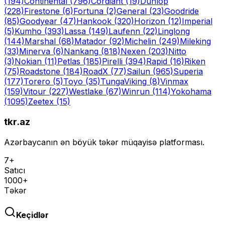
(194)
Continental
(796)
Cordiant
(19)
Dunlop
(228)
Firestone
(6)
Fortuna
(2)
General
(23)
Goodride
(85)
Goodyear
(47)
Hankook
(320)
Horizon
(12)
Imperial
(5)
Kumho
(393)
Lassa
(149)
Laufenn
(22)
Linglong
(144)
Marshal
(68)
Matador
(92)
Michelin
(249)
Mileking
(33)
Minerva
(6)
Nankang
(818)
Nexen
(203)
Nitto
(3)
Nokian
(11)
Petlas
(185)
Pirelli
(394)
Rapid
(16)
Riken
(75)
Roadstone
(184)
RoadX
(77)
Sailun
(965)
Superia
(177)
Torero
(5)
Toyo
(35)
Tunga
Viking
(8)
Vinmax
(159)
Vitour
(227)
Westlake
(67)
Winrun
(114)
Yokohama
(1095)
Zeetex
(15)
tkr.az
Azərbaycanın ən böyük təkər müqayisə platforması.
7+
Satıcı
1000+
Təkər
Keçidlər