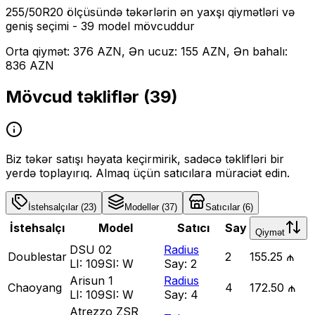
255/50R20
ölçüsündə təkərlərin ən yaxşı qiymətləri və
geniş seçimi
- 39 model mövcuddur
Orta qiymət: 376 AZN, Ən ucuz: 155 AZN, Ən bahalı:
836 AZN
Mövcud təkliflər (
39
)
Biz təkər satışı həyata keçirmirik, sadəcə təklifləri bir
yerdə toplayırıq. Almaq üçün satıcılara müraciət edin.
İstehsalçılar
(
23
)
Modellər
(
37
)
Satıcılar
(
6
)
İstehsalçı
Model
Satıcı
Say
Qiymət
DSU 02
Radius
Doublestar
2
155.25 ₼
LI:
109
SI:
W
Say:
2
Arisun 1
Radius
Chaoyang
4
172.50 ₼
LI:
109
SI:
W
Say:
4
Atrezzo ZSR