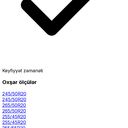
Keyfiyyət zəmanəti
Oxşar ölçülər
245/50R20
245
/
50
R
20
265/50R20
265
/
50
R
20
255/45R20
255
/
45
R
20
255/55R20