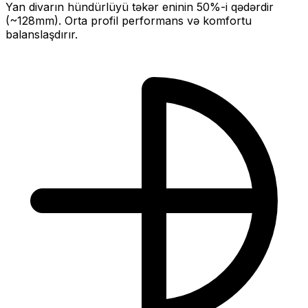
Yan divarın hündürlüyü təkər eninin
50
%-i qədərdir
(~
128
mm).
Orta profil performans və komfortu
balanslaşdırır.