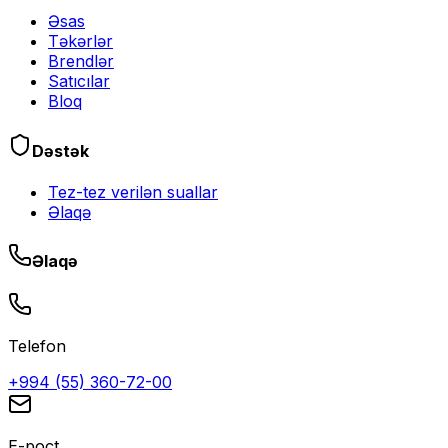
Əsas
Təkərlər
Brendlər
Satıcılar
Bloq
Dəstək
Tez-tez verilən suallar
Əlaqə
Əlaqə
Telefon
+994 (55) 360-72-00
E-poçt