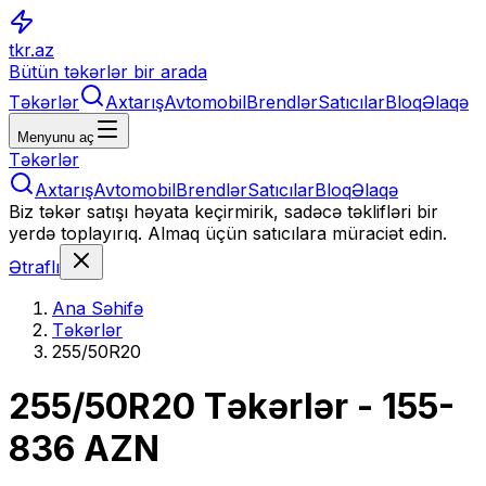
tkr.az
Bütün təkərlər bir arada
Təkərlər
Axtarış
Avtomobil
Brendlər
Satıcılar
Bloq
Əlaqə
Menyunu aç
Təkərlər
Axtarış
Avtomobil
Brendlər
Satıcılar
Bloq
Əlaqə
Biz təkər satışı həyata keçirmirik, sadəcə təklifləri bir
yerdə toplayırıq. Almaq üçün satıcılara müraciət edin.
Ətraflı
Ana Səhifə
Təkərlər
255/50R20
255/50R20
Təkərlər
- 155-
836 AZN