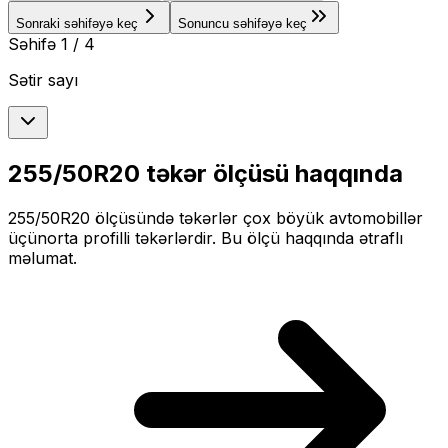
Sonraki səhifəyə keç
Sonuncu səhifəyə keç
Səhifə
1
/
4
Sətir sayı
255/50R20
təkər ölçüsü haqqında
255/50R20
ölçüsündə təkərlər
çox böyük
avtomobillər
üçün
orta profilli
təkərlərdir. Bu ölçü haqqında ətraflı
məlumat.