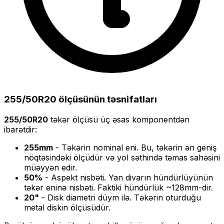
255/50R20
ölçüsünün təsnifatları
255/50R20
təkər ölçüsü üç əsas komponentdən
ibarətdir:
255
mm
- Təkərin nominal eni. Bu, təkərin ən geniş
nöqtəsindəki ölçüdür və yol səthində təmas sahəsini
müəyyən edir.
50
%
- Aspekt nisbəti. Yan divarın hündürlüyünün
təkər eninə nisbəti. Faktiki hündürlük ~
128
mm-dir.
20
"
- Disk diametri düym ilə. Təkərin oturduğu
metal diskin ölçüsüdür.