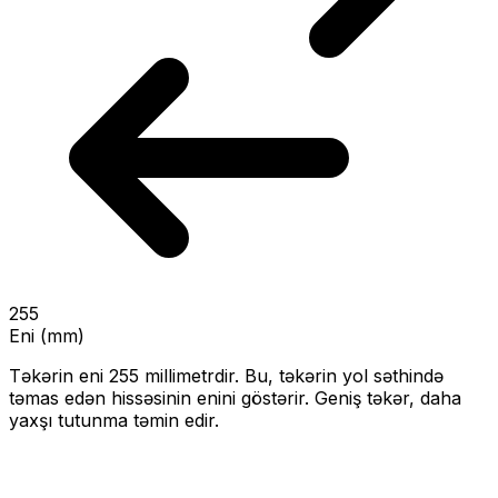
255
Eni (mm)
Təkərin eni
255
millimetrdir. Bu, təkərin yol səthində
təmas edən hissəsinin enini göstərir.
Geniş təkər, daha
yaxşı tutunma təmin edir.