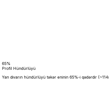
65
%
Profil Hündürlüyü
Yan divarın hündürlüyü təkər eninin
65
%-i qədərdir (~
114