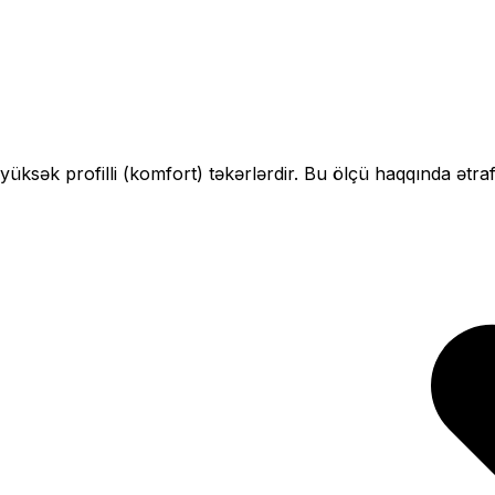
yüksək profilli (komfort)
təkərlərdir. Bu ölçü haqqında ətra