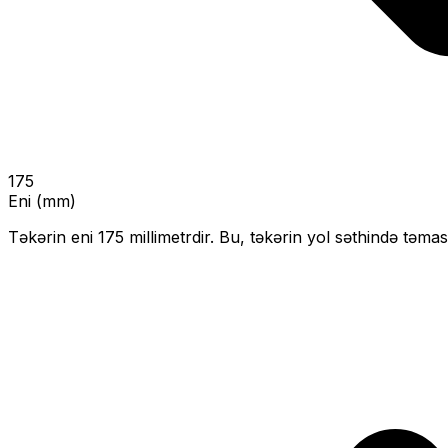
175
Eni (mm)
Təkərin eni
175
millimetrdir. Bu, təkərin yol səthində təmas