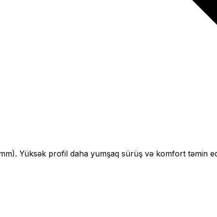
mm).
Yüksək profil daha yumşaq sürüş və komfort təmin ed