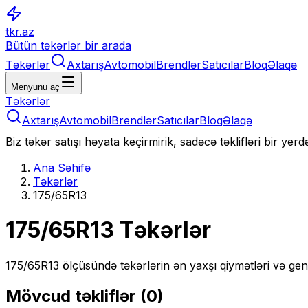
tkr.az
Bütün təkərlər bir arada
Təkərlər
Axtarış
Avtomobil
Brendlər
Satıcılar
Bloq
Əlaqə
Menyunu aç
Təkərlər
Axtarış
Avtomobil
Brendlər
Satıcılar
Bloq
Əlaqə
Biz təkər satışı həyata keçirmirik, sadəcə təklifləri bir yer
Ana Səhifə
Təkərlər
175/65R13
175/65R13
Təkərlər
175/65R13
ölçüsündə təkərlərin ən yaxşı qiymətləri və gen
Mövcud təkliflər (
0
)