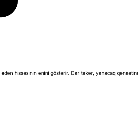
 edən hissəsinin enini göstərir.
Dar təkər, yanacaq qənaətin