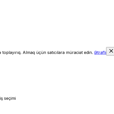
də toplayırıq. Almaq üçün satıcılara müraciət edin.
Ətraflı
iş seçimi