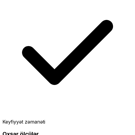
Keyfiyyət zəmanəti
Oxşar ölçülər