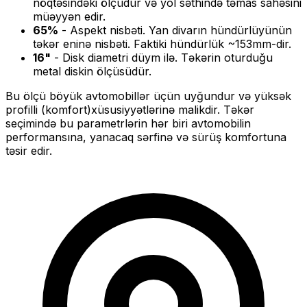
nöqtəsindəki ölçüdür və yol səthində təmas sahəsini
müəyyən edir.
65
%
- Aspekt nisbəti. Yan divarın hündürlüyünün
təkər eninə nisbəti. Faktiki hündürlük ~
153
mm-dir.
16
"
- Disk diametri düym ilə. Təkərin oturduğu
metal diskin ölçüsüdür.
Bu ölçü
böyük
avtomobillər üçün uyğundur və
yüksək
profilli (komfort)
xüsusiyyətlərinə malikdir. Təkər
seçimində bu parametrlərin hər biri avtomobilin
performansına, yanacaq sərfinə və sürüş komfortuna
təsir edir.