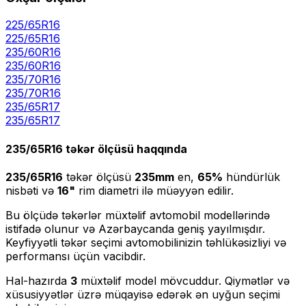
225/65R16
225
/
65
R
16
235/60R16
235
/
60
R
16
235/70R16
235
/
70
R
16
235/65R17
235
/
65
R
17
235/65R16
təkər ölçüsü haqqında
235/65R16
təkər ölçüsü
235
mm
en,
65
%
hündürlük
nisbəti və
16
"
rim diametri ilə müəyyən edilir.
Bu ölçüdə təkərlər müxtəlif avtomobil modellərində
istifadə olunur və Azərbaycanda geniş yayılmışdır.
Keyfiyyətli təkər seçimi avtomobilinizin təhlükəsizliyi və
performansı üçün vacibdir.
Hal-hazırda
3
müxtəlif model mövcuddur. Qiymətlər və
xüsusiyyətlər üzrə müqayisə edərək ən uyğun seçimi