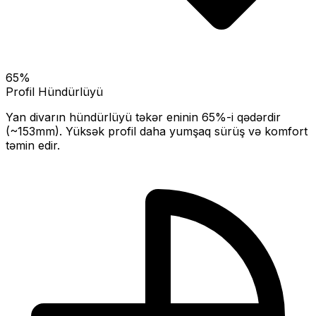
65
%
Profil Hündürlüyü
Yan divarın hündürlüyü təkər eninin
65
%-i qədərdir
(~
153
mm).
Yüksək profil daha yumşaq sürüş və komfort
təmin edir.