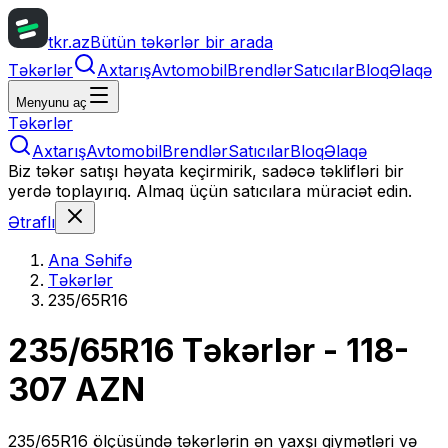
tkr.az
Bütün təkərlər bir arada
Təkərlər
Axtarış
Avtomobil
Brendlər
Satıcılar
Bloq
Əlaqə
Menyunu aç
Təkərlər
Axtarış
Avtomobil
Brendlər
Satıcılar
Bloq
Əlaqə
Biz təkər satışı həyata keçirmirik, sadəcə təklifləri bir
yerdə toplayırıq. Almaq üçün satıcılara müraciət edin.
Ətraflı
Ana Səhifə
Təkərlər
235/65R16
235/65R16
Təkərlər
- 118-
307 AZN
235/65R16
ölçüsündə təkərlərin ən yaxşı qiymətləri və