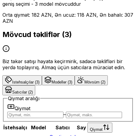
geniş seçimi
- 3 model mövcuddur
Orta qiymət: 182 AZN, Ən ucuz: 118 AZN, Ən bahalı: 307
AZN
Mövcud təkliflər (
3
)
Biz təkər satışı həyata keçirmirik, sadəcə təklifləri bir
yerdə toplayırıq. Almaq üçün satıcılara müraciət edin.
İstehsalçılar
(
3
)
Modellər
(
3
)
Mövsüm
(
2
)
Satıcılar
(
2
)
Qiymət aralığı
Qiymət
–
İstehsalçı
Model
Satıcı
Say
Qiymət