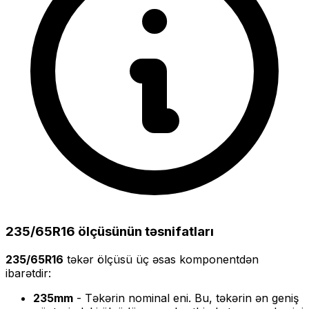
235/65R16
ölçüsünün təsnifatları
235/65R16
təkər ölçüsü üç əsas komponentdən
ibarətdir:
235
mm
- Təkərin nominal eni. Bu, təkərin ən geniş