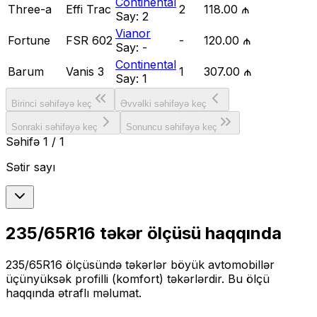
Continental
Three-a
Effi Trac
2
118.00 ₼
Say:
2
Vianor
Fortune
FSR 602
-
120.00 ₼
Say:
-
Continental
Barum
Vanis 3
1
307.00 ₼
Say:
1
Birinci səhifəyə keç
Əvvəlki səhifəyə keç
Sonraki səhifəyə keç
Sonuncu səhifəyə keç
Səhifə
1
/
1
Sətir sayı
235/65R16
təkər ölçüsü haqqında
235/65R16
ölçüsündə təkərlər
böyük
avtomobillər
üçün
yüksək profilli (komfort)
təkərlərdir. Bu ölçü
haqqında ətraflı məlumat.