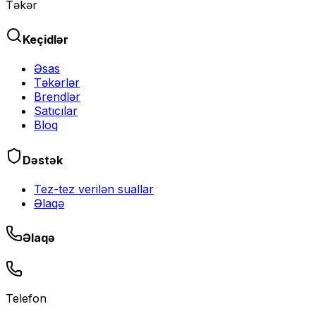
Təkər
Keçidlər
Əsas
Təkərlər
Brendlər
Satıcılar
Bloq
Dəstək
Tez-tez verilən suallar
Əlaqə
Əlaqə
Telefon