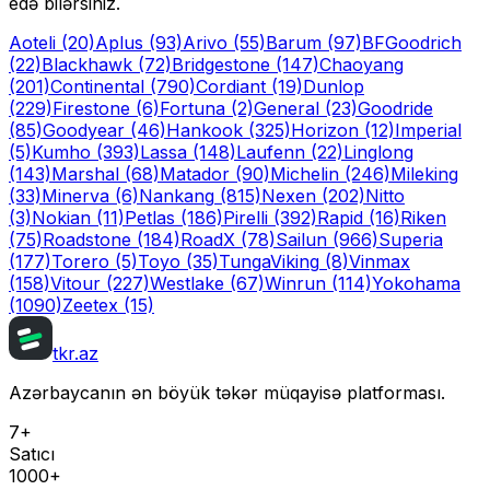
edə bilərsiniz.
Aoteli
(20)
Aplus
(93)
Arivo
(55)
Barum
(97)
BFGoodrich
(22)
Blackhawk
(72)
Bridgestone
(147)
Chaoyang
(201)
Continental
(790)
Cordiant
(19)
Dunlop
(229)
Firestone
(6)
Fortuna
(2)
General
(23)
Goodride
(85)
Goodyear
(46)
Hankook
(325)
Horizon
(12)
Imperial
(5)
Kumho
(393)
Lassa
(148)
Laufenn
(22)
Linglong
(143)
Marshal
(68)
Matador
(90)
Michelin
(246)
Mileking
(33)
Minerva
(6)
Nankang
(815)
Nexen
(202)
Nitto
(3)
Nokian
(11)
Petlas
(186)
Pirelli
(392)
Rapid
(16)
Riken
(75)
Roadstone
(184)
RoadX
(78)
Sailun
(966)
Superia
(177)
Torero
(5)
Toyo
(35)
Tunga
Viking
(8)
Vinmax
(158)
Vitour
(227)
Westlake
(67)
Winrun
(114)
Yokohama
(1090)
Zeetex
(15)
tkr.az
Azərbaycanın ən böyük təkər müqayisə platforması.
7+
Satıcı
1000+