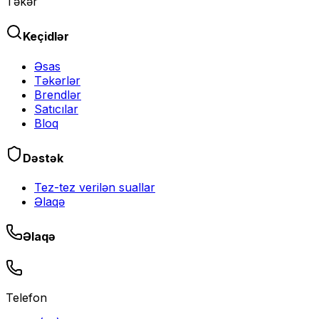
Təkər
Keçidlər
Əsas
Təkərlər
Brendlər
Satıcılar
Bloq
Dəstək
Tez-tez verilən suallar
Əlaqə
Əlaqə
Telefon