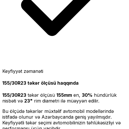
Keyfiyyət zəmanəti
155/30R23
təkər ölçüsü haqqında
155/30R23
təkər ölçüsü
155
mm
en,
30
%
hündürlük
nisbəti və
23
"
rim diametri ilə müəyyən edilir.
Bu ölçüdə təkərlər müxtəlif avtomobil modellərində
istifadə olunur və Azərbaycanda geniş yayılmışdır.
Keyfiyyətli təkər seçimi avtomobilinizin təhlükəsizliyi və
performansı üçün vacibdir.