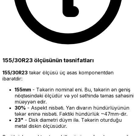
155/30R23
ölçüsünün təsnifatları
155/30R23
təkər ölçüsü üç əsas komponentdən
ibarətdir:
155
mm
- Təkərin nominal eni. Bu, təkərin ən geniş
nöqtəsindəki ölçüdür və yol səthində təmas sahəsini
müəyyən edir.
30
%
- Aspekt nisbəti. Yan divarın hündürlüyünün
təkər eninə nisbəti. Faktiki hündürlük ~
47
mm-dir.
23
"
- Disk diametri düym ilə. Təkərin oturduğu
metal diskin ölçüsüdür.