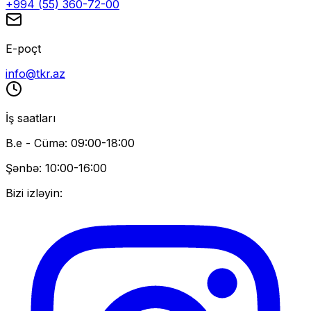
+994 (55) 360-72-00
E-poçt
info@tkr.az
İş saatları
B.e - Cümə: 09:00-18:00
Şənbə: 10:00-16:00
Bizi izləyin: