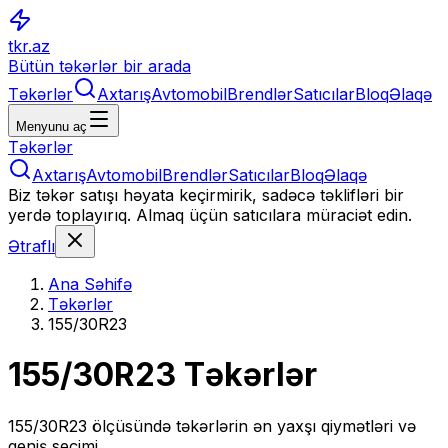
tkr.az
Bütün təkərlər bir arada
Təkərlər
Axtarış
Avtomobil
Brendlər
Satıcılar
Bloq
Əlaqə
Menyunu aç
Təkərlər
Axtarış
Avtomobil
Brendlər
Satıcılar
Bloq
Əlaqə
Biz təkər satışı həyata keçirmirik, sadəcə təklifləri bir
yerdə toplayırıq. Almaq üçün satıcılara müraciət edin.
Ətraflı
Ana Səhifə
Təkərlər
155/30R23
155/30R23
Təkərlər
155/30R23
ölçüsündə təkərlərin ən yaxşı qiymətləri və
geniş seçimi