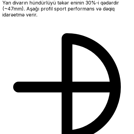
Yan divarın hündürlüyü təkər eninin
30
%-i qədərdir
(~
47
mm).
Aşağı profil sport performans və dəqiq
idarəetmə verir.