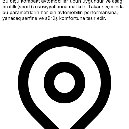
Bu ölçü
kompakt
avtomobillər üçün uyğundur və
aşağı
profilli (sport)
xüsusiyyətlərinə malikdir. Təkər seçimində
bu parametrlərin hər biri avtomobilin performansına,
yanacaq sərfinə və sürüş komfortuna təsir edir.