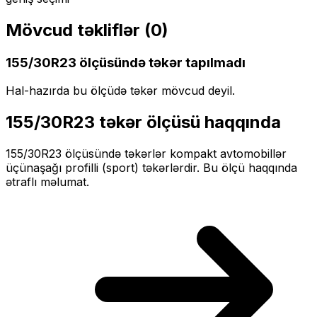
Mövcud təkliflər (
0
)
155/30R23
ölçüsündə təkər tapılmadı
Hal-hazırda bu ölçüdə təkər mövcud deyil.
155/30R23
təkər ölçüsü haqqında
155/30R23
ölçüsündə təkərlər
kompakt
avtomobillər
üçün
aşağı profilli (sport)
təkərlərdir. Bu ölçü haqqında
ətraflı məlumat.