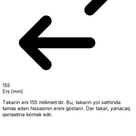
155
Eni (mm)
Təkərin eni
155
millimetrdir. Bu, təkərin yol səthində
təmas edən hissəsinin enini göstərir.
Dar təkər, yanacaq
qənaətinə kömək edir.