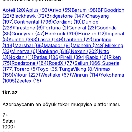
Aoteli
(20)
Aplus
(93)
Arivo
(55)
Barum
(98)
BFGoodrich
(22)
Blackhawk
(72)
Bridgestone
(147)
Chaoyang
(197)
Continental
(796)
Cordiant
(19)
Dunlop
(228)
Firestone
(6)
Fortuna
(2)
General
(23)
Goodride
(85)
Goodyear
(47)
Hankook
(319)
Horizon
(12)
Imperial
(5)
Kumho
(393)
Lassa
(149)
Laufenn
(22)
Linglong
(144)
Marshal
(68)
Matador
(91)
Michelin
(249)
Mileking
(33)
Minerva
(6)
Nankang
(818)
Nexen
(202)
Nitto
(3)
Nokian
(11)
Petlas
(186)
Pirelli
(394)
Rapid
(16)
Riken
(75)
Roadstone
(184)
RoadX
(77)
Sailun
(966)
Superia
(177)
Torero
(5)
Toyo
(35)
Tunga
Viking
(8)
Vinmax
(159)
Vitour
(227)
Westlake
(67)
Winrun
(114)
Yokohama
(1095)
Zeetex
(15)
tkr.az
Azərbaycanın ən böyük təkər müqayisə platforması.
7+
Satıcı
1000+