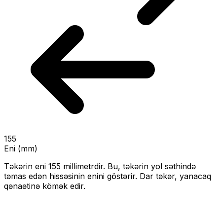
155
Eni (mm)
Təkərin eni
155
millimetrdir. Bu, təkərin yol səthində
təmas edən hissəsinin enini göstərir.
Dar təkər, yanacaq
qənaətinə kömək edir.