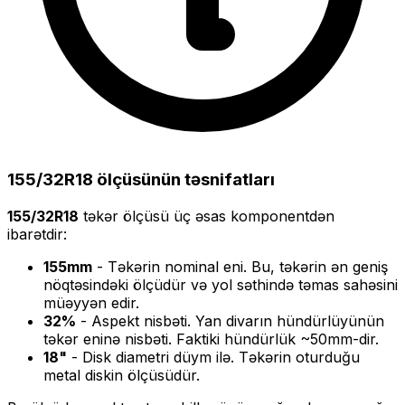
155/32R18
ölçüsünün təsnifatları
155/32R18
təkər ölçüsü üç əsas komponentdən
ibarətdir:
155
mm
- Təkərin nominal eni. Bu, təkərin ən geniş
nöqtəsindəki ölçüdür və yol səthində təmas sahəsini
müəyyən edir.
32
%
- Aspekt nisbəti. Yan divarın hündürlüyünün
təkər eninə nisbəti. Faktiki hündürlük ~
50
mm-dir.
18
"
- Disk diametri düym ilə. Təkərin oturduğu
metal diskin ölçüsüdür.