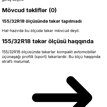
Mövcud təkliflər (
0
)
155/32R18
ölçüsündə təkər tapılmadı
Hal-hazırda bu ölçüdə təkər mövcud deyil.
155/32R18
təkər ölçüsü haqqında
155/32R18
ölçüsündə təkərlər
kompakt
avtomobillər
üçün
aşağı profilli (sport)
təkərlərdir. Bu ölçü haqqında
ətraflı məlumat.