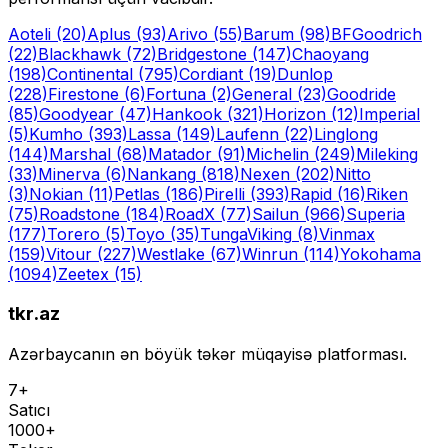
Aoteli
(20)
Aplus
(93)
Arivo
(55)
Barum
(98)
BFGoodrich
(22)
Blackhawk
(72)
Bridgestone
(147)
Chaoyang
(198)
Continental
(795)
Cordiant
(19)
Dunlop
(228)
Firestone
(6)
Fortuna
(2)
General
(23)
Goodride
(85)
Goodyear
(47)
Hankook
(321)
Horizon
(12)
Imperial
(5)
Kumho
(393)
Lassa
(149)
Laufenn
(22)
Linglong
(144)
Marshal
(68)
Matador
(91)
Michelin
(249)
Mileking
(33)
Minerva
(6)
Nankang
(818)
Nexen
(202)
Nitto
(3)
Nokian
(11)
Petlas
(186)
Pirelli
(393)
Rapid
(16)
Riken
(75)
Roadstone
(184)
RoadX
(77)
Sailun
(966)
Superia
(177)
Torero
(5)
Toyo
(35)
Tunga
Viking
(8)
Vinmax
(159)
Vitour
(227)
Westlake
(67)
Winrun
(114)
Yokohama
(1094)
Zeetex
(15)
tkr.az
Azərbaycanın ən böyük təkər müqayisə platforması.
7+
Satıcı
1000+