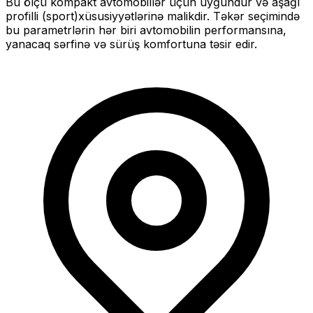
Bu ölçü
kompakt
avtomobillər üçün uyğundur və
aşağı
profilli (sport)
xüsusiyyətlərinə malikdir. Təkər seçimində
bu parametrlərin hər biri avtomobilin performansına,
yanacaq sərfinə və sürüş komfortuna təsir edir.