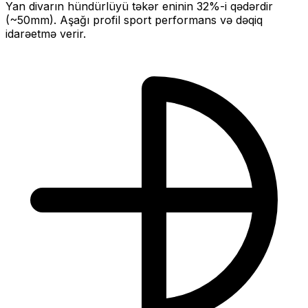
Yan divarın hündürlüyü təkər eninin
32
%-i qədərdir
(~
50
mm).
Aşağı profil sport performans və dəqiq
idarəetmə verir.