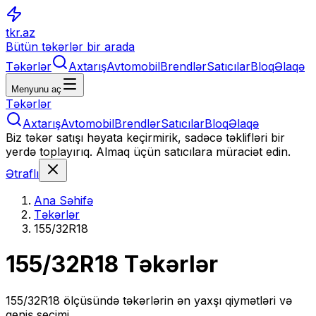
tkr.az
Bütün təkərlər bir arada
Təkərlər
Axtarış
Avtomobil
Brendlər
Satıcılar
Bloq
Əlaqə
Menyunu aç
Təkərlər
Axtarış
Avtomobil
Brendlər
Satıcılar
Bloq
Əlaqə
Biz təkər satışı həyata keçirmirik, sadəcə təklifləri bir
yerdə toplayırıq. Almaq üçün satıcılara müraciət edin.
Ətraflı
Ana Səhifə
Təkərlər
155/32R18
155/32R18
Təkərlər
155/32R18
ölçüsündə təkərlərin ən yaxşı qiymətləri və
geniş seçimi