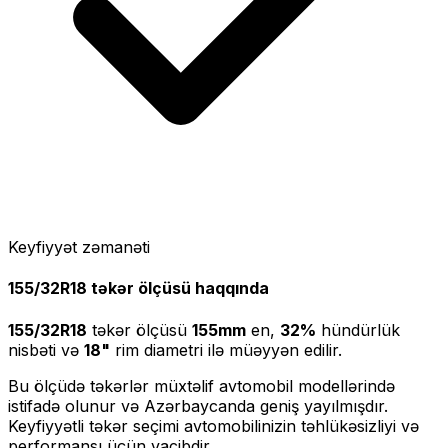
Keyfiyyət zəmanəti
155/32R18
təkər ölçüsü haqqında
155/32R18
təkər ölçüsü
155
mm
en,
32
%
hündürlük
nisbəti və
18
"
rim diametri ilə müəyyən edilir.
Bu ölçüdə təkərlər müxtəlif avtomobil modellərində
istifadə olunur və Azərbaycanda geniş yayılmışdır.
Keyfiyyətli təkər seçimi avtomobilinizin təhlükəsizliyi və
performansı üçün vacibdir.