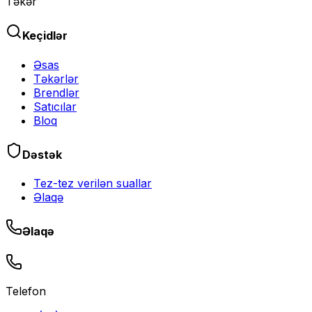
Təkər
Keçidlər
Əsas
Təkərlər
Brendlər
Satıcılar
Bloq
Dəstək
Tez-tez verilən suallar
Əlaqə
Əlaqə
Telefon