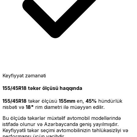
Keyfiyyət zəmanəti
155/45R18
təkər ölçüsü haqqında
155/45R18
təkər ölçüsü
155
mm
en,
45
%
hündürlük
nisbəti və
18
"
rim diametri ilə müəyyən edilir.
Bu ölçüdə təkərlər müxtəlif avtomobil modellərində
istifadə olunur və Azərbaycanda geniş yayılmışdır.
Keyfiyyətli təkər seçimi avtomobilinizin təhlükəsizliyi və
performansı üçün vacibdir.