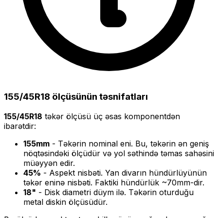
155/45R18
ölçüsünün təsnifatları
155/45R18
təkər ölçüsü üç əsas komponentdən
ibarətdir:
155
mm
- Təkərin nominal eni. Bu, təkərin ən geniş
nöqtəsindəki ölçüdür və yol səthində təmas sahəsini
müəyyən edir.
45
%
- Aspekt nisbəti. Yan divarın hündürlüyünün
təkər eninə nisbəti. Faktiki hündürlük ~
70
mm-dir.
18
"
- Disk diametri düym ilə. Təkərin oturduğu
metal diskin ölçüsüdür.