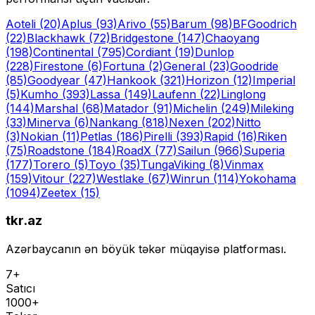
Aoteli
(20)
Aplus
(93)
Arivo
(55)
Barum
(98)
BFGoodrich
(22)
Blackhawk
(72)
Bridgestone
(147)
Chaoyang
(198)
Continental
(795)
Cordiant
(19)
Dunlop
(228)
Firestone
(6)
Fortuna
(2)
General
(23)
Goodride
(85)
Goodyear
(47)
Hankook
(321)
Horizon
(12)
Imperial
(5)
Kumho
(393)
Lassa
(149)
Laufenn
(22)
Linglong
(144)
Marshal
(68)
Matador
(91)
Michelin
(249)
Mileking
(33)
Minerva
(6)
Nankang
(818)
Nexen
(202)
Nitto
(3)
Nokian
(11)
Petlas
(186)
Pirelli
(393)
Rapid
(16)
Riken
(75)
Roadstone
(184)
RoadX
(77)
Sailun
(966)
Superia
(177)
Torero
(5)
Toyo
(35)
Tunga
Viking
(8)
Vinmax
(159)
Vitour
(227)
Westlake
(67)
Winrun
(114)
Yokohama
(1094)
Zeetex
(15)
tkr.az
Azərbaycanın ən böyük təkər müqayisə platforması.
7+
Satıcı
1000+