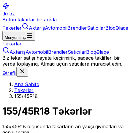
tkr.az
Bütün təkərlər bir arada
Təkərlər
Axtarış
Avtomobil
Brendlər
Satıcılar
Bloq
Əlaqə
Menyunu aç
Təkərlər
Axtarış
Avtomobil
Brendlər
Satıcılar
Bloq
Əlaqə
Biz təkər satışı həyata keçirmirik, sadəcə təklifləri bir
yerdə toplayırıq. Almaq üçün satıcılara müraciət edin.
Ətraflı
Ana Səhifə
Təkərlər
155/45R18
155/45R18
Təkərlər
155/45R18
ölçüsündə təkərlərin ən yaxşı qiymətləri və
geniş seçimi