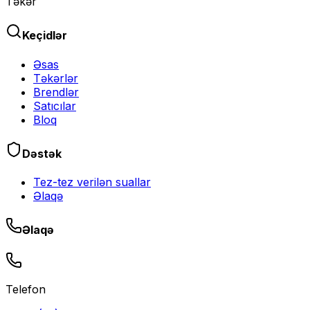
Təkər
Keçidlər
Əsas
Təkərlər
Brendlər
Satıcılar
Bloq
Dəstək
Tez-tez verilən suallar
Əlaqə
Əlaqə
Telefon