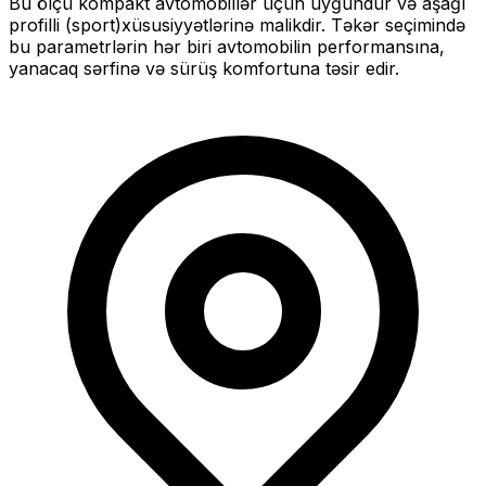
Bu ölçü
kompakt
avtomobillər üçün uyğundur və
aşağı
profilli (sport)
xüsusiyyətlərinə malikdir. Təkər seçimində
bu parametrlərin hər biri avtomobilin performansına,
yanacaq sərfinə və sürüş komfortuna təsir edir.