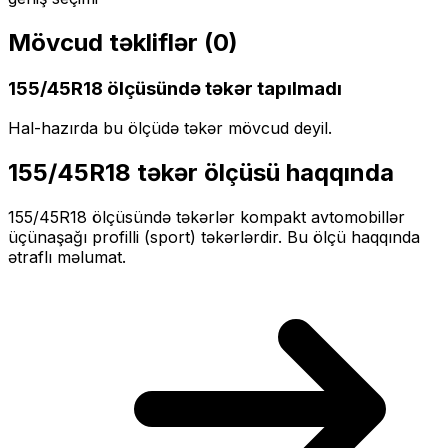
Mövcud təkliflər (
0
)
155/45R18
ölçüsündə təkər tapılmadı
Hal-hazırda bu ölçüdə təkər mövcud deyil.
155/45R18
təkər ölçüsü haqqında
155/45R18
ölçüsündə təkərlər
kompakt
avtomobillər
üçün
aşağı profilli (sport)
təkərlərdir. Bu ölçü haqqında
ətraflı məlumat.