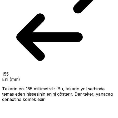
155
Eni (mm)
Təkərin eni
155
millimetrdir. Bu, təkərin yol səthində
təmas edən hissəsinin enini göstərir.
Dar təkər, yanacaq
qənaətinə kömək edir.