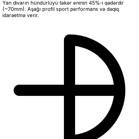
Yan divarın hündürlüyü təkər eninin
45
%-i qədərdir
(~
70
mm).
Aşağı profil sport performans və dəqiq
idarəetmə verir.