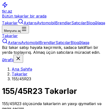
tkr.az
Bütün təkərlər bir arada
Təkərlər
Axtarış
Avtomobil
Brendlər
Satıcılar
Bloq
Əlaqə
Menyunu aç
Təkərlər
Axtarış
Avtomobil
Brendlər
Satıcılar
Bloq
Əlaqə
Biz təkər satışı həyata keçirmirik, sadəcə təklifləri bir
yerdə toplayırıq. Almaq üçün satıcılara müraciət edin.
Ətraflı
Ana Səhifə
Təkərlər
155/45R23
155/45R23
Təkərlər
155/45R23
ölçüsündə təkərlərin ən yaxşı qiymətləri və
geniş seçimi