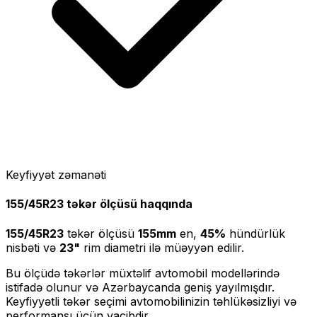
Keyfiyyət zəmanəti
155/45R23
təkər ölçüsü haqqında
155/45R23
təkər ölçüsü
155
mm
en,
45
%
hündürlük
nisbəti və
23
"
rim diametri ilə müəyyən edilir.
Bu ölçüdə təkərlər müxtəlif avtomobil modellərində
istifadə olunur və Azərbaycanda geniş yayılmışdır.
Keyfiyyətli təkər seçimi avtomobilinizin təhlükəsizliyi və
performansı üçün vacibdir.