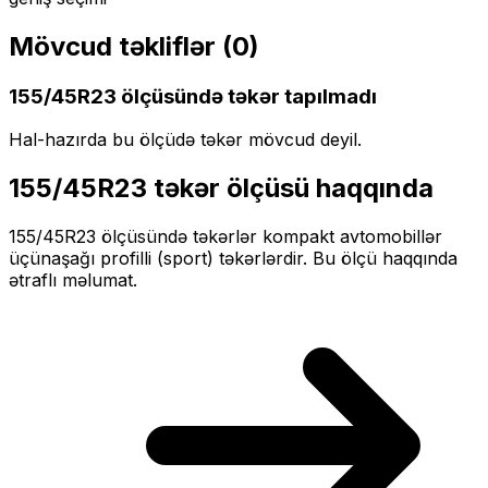
Mövcud təkliflər (
0
)
155/45R23
ölçüsündə təkər tapılmadı
Hal-hazırda bu ölçüdə təkər mövcud deyil.
155/45R23
təkər ölçüsü haqqında
155/45R23
ölçüsündə təkərlər
kompakt
avtomobillər
üçün
aşağı profilli (sport)
təkərlərdir. Bu ölçü haqqında
ətraflı məlumat.