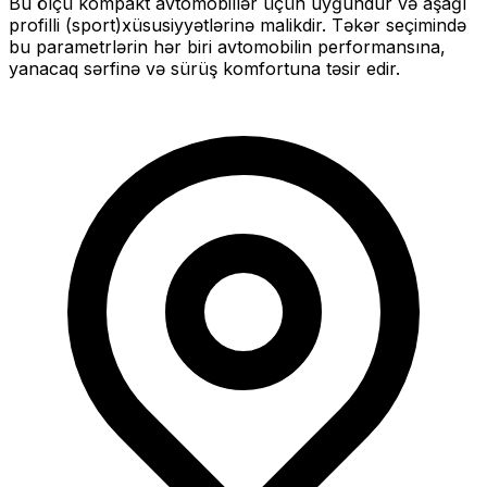
Bu ölçü
kompakt
avtomobillər üçün uyğundur və
aşağı
profilli (sport)
xüsusiyyətlərinə malikdir. Təkər seçimində
bu parametrlərin hər biri avtomobilin performansına,
yanacaq sərfinə və sürüş komfortuna təsir edir.