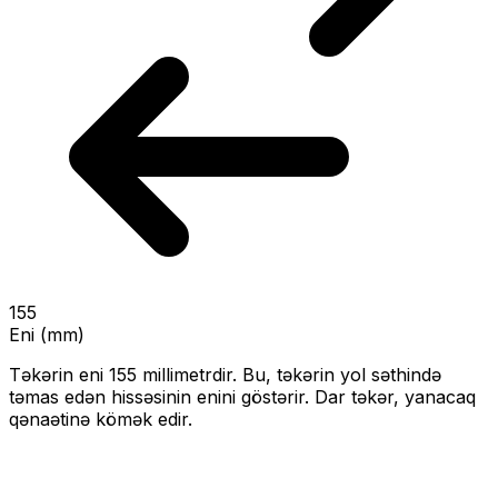
155
Eni (mm)
Təkərin eni
155
millimetrdir. Bu, təkərin yol səthində
təmas edən hissəsinin enini göstərir.
Dar təkər, yanacaq
qənaətinə kömək edir.