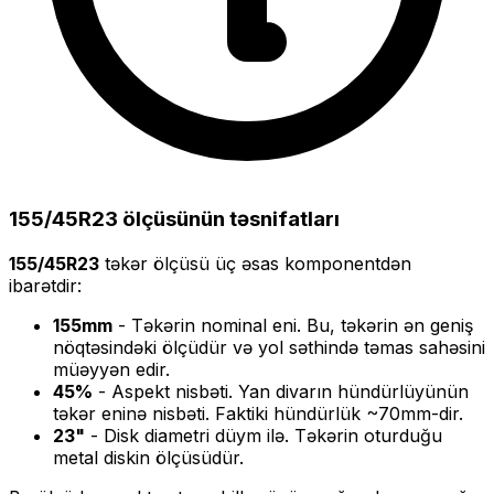
155/45R23
ölçüsünün təsnifatları
155/45R23
təkər ölçüsü üç əsas komponentdən
ibarətdir:
155
mm
- Təkərin nominal eni. Bu, təkərin ən geniş
nöqtəsindəki ölçüdür və yol səthində təmas sahəsini
müəyyən edir.
45
%
- Aspekt nisbəti. Yan divarın hündürlüyünün
təkər eninə nisbəti. Faktiki hündürlük ~
70
mm-dir.
23
"
- Disk diametri düym ilə. Təkərin oturduğu
metal diskin ölçüsüdür.