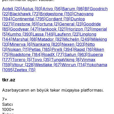
Aoteli
(20)
Aplus
(93)
Arivo
(56)
Barum
(98)
BFGoodrich
(22)
Blackhawk
(72)
Bridgestone
(150)
Chaoyang
(194)
Continental
(795)
Cordiant
(19)
Dunlop
(227)
Firestone
(6)
Fortuna
(2)
General
(23)
Goodride
(85)
Goodyear
(47)
Hankook
(321)
Horizon
(12)
Imperial
(5)
Kumho
(393)
Lassa
(149)
Laufenn
(22)
Linglong
(144)
Marshal
(68)
Matador
(92)
Michelin
(249)
Mileking
(33)
Minerva
(6)
Nankang
(820)
Nexen
(203)
Nitto
(3)
Nokian
(11)
Petlas
(185)
Pirelli
(394)
Rapid
(16)
Riken
(75)
Roadstone
(184)
RoadX
(77)
Sailun
(963)
Superia
(177)
Torero
(5)
Toyo
(35)
Tunga
Viking
(8)
Vinmax
(159)
Vitour
(228)
Westlake
(67)
Winrun
(114)
Yokohama
(1095)
Zeetex
(15)
tkr.az
Azərbaycanın ən böyük təkər müqayisə platforması.
7+
Satıcı
1000+