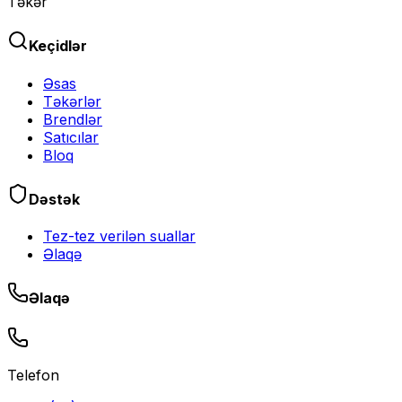
Təkər
Keçidlər
Əsas
Təkərlər
Brendlər
Satıcılar
Bloq
Dəstək
Tez-tez verilən suallar
Əlaqə
Əlaqə
Telefon