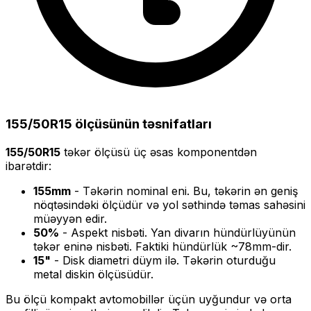
155/50R15
ölçüsünün təsnifatları
155/50R15
təkər ölçüsü üç əsas komponentdən
ibarətdir:
155
mm
- Təkərin nominal eni. Bu, təkərin ən geniş
nöqtəsindəki ölçüdür və yol səthində təmas sahəsini
müəyyən edir.
50
%
- Aspekt nisbəti. Yan divarın hündürlüyünün
təkər eninə nisbəti. Faktiki hündürlük ~
78
mm-dir.
15
"
- Disk diametri düym ilə. Təkərin oturduğu
metal diskin ölçüsüdür.
Bu ölçü
kompakt
avtomobillər üçün uyğundur və
orta