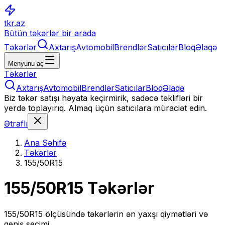
tkr.az
Bütün təkərlər bir arada
Təkərlər
Axtarış
Avtomobil
Brendlər
Satıcılar
Bloq
Əlaqə
Menyunu aç
Təkərlər
Axtarış
Avtomobil
Brendlər
Satıcılar
Bloq
Əlaqə
Biz təkər satışı həyata keçirmirik, sadəcə təklifləri bir
yerdə toplayırıq. Almaq üçün satıcılara müraciət edin.
Ətraflı
Ana Səhifə
Təkərlər
155/50R15
155/50R15
Təkərlər
155/50R15
ölçüsündə təkərlərin ən yaxşı qiymətləri və
geniş seçimi