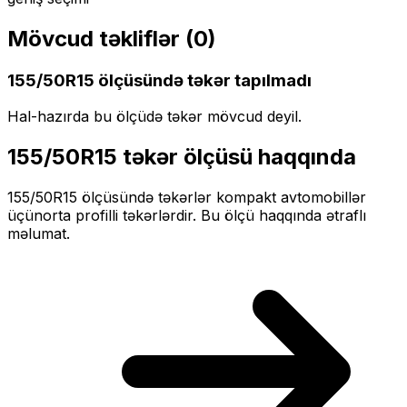
Mövcud təkliflər (
0
)
155/50R15
ölçüsündə təkər tapılmadı
Hal-hazırda bu ölçüdə təkər mövcud deyil.
155/50R15
təkər ölçüsü haqqında
155/50R15
ölçüsündə təkərlər
kompakt
avtomobillər
üçün
orta profilli
təkərlərdir. Bu ölçü haqqında ətraflı
məlumat.