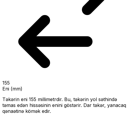
155
Eni (mm)
Təkərin eni
155
millimetrdir. Bu, təkərin yol səthində
təmas edən hissəsinin enini göstərir.
Dar təkər, yanacaq
qənaətinə kömək edir.