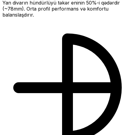
Yan divarın hündürlüyü təkər eninin
50
%-i qədərdir
(~
78
mm).
Orta profil performans və komfortu
balanslaşdırır.