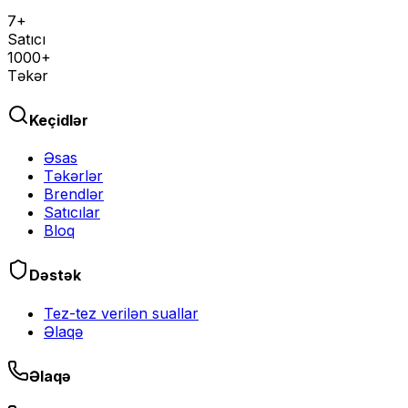
7+
Satıcı
1000+
Təkər
Keçidlər
Əsas
Təkərlər
Brendlər
Satıcılar
Bloq
Dəstək
Tez-tez verilən suallar
Əlaqə
Əlaqə