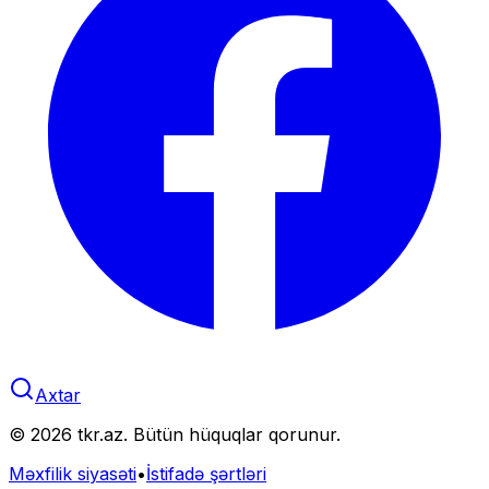
Axtar
©
2026
tkr.az. Bütün hüquqlar qorunur.
Məxfilik siyasəti
•
İstifadə şərtləri