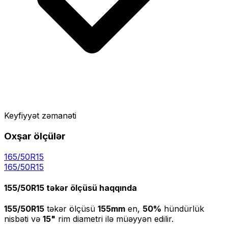
Keyfiyyət zəmanəti
Oxşar ölçülər
165/50R15
165
/
50
R
15
155/50R15
təkər ölçüsü haqqında
155/50R15
təkər ölçüsü
155
mm
en,
50
%
hündürlük
nisbəti və
15
"
rim diametri ilə müəyyən edilir.