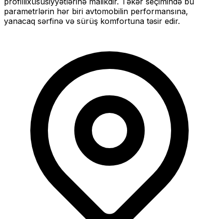
profilli
xüsusiyyətlərinə malikdir. Təkər seçimində bu
parametrlərin hər biri avtomobilin performansına,
yanacaq sərfinə və sürüş komfortuna təsir edir.