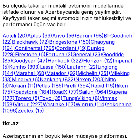
Bu ölçüdə təkərlər müxtəlif avtomobil modellərində
istifadə olunur və Azərbaycanda geniş yayılmışdır.
Keyfiyyətli təkər seçimi avtomobilinizin təhlükəsizliyi və
performansı üçün vacibdir.
Aoteli
(20)
Aplus
(93)
Arivo
(56)
Barum
(98)
BFGoodrich
(22)
Blackhawk
(72)
Bridgestone
(150)
Chaoyang
(194)
Continental
(795)
Cordiant
(19)
Dunlop
(229)
Firestone
(6)
Fortuna
(2)
General
(23)
Goodride
(85)
Goodyear
(47)
Hankook
(322)
Horizon
(12)
Imperial
(5)
Kumho
(393)
Lassa
(150)
Laufenn
(22)
Linglong
(144)
Marshal
(68)
Matador
(92)
Michelin
(251)
Mileking
(33)
Minerva
(6)
Nankang
(822)
Nexen
(203)
Nitto
(3)
Nokian
(11)
Petlas
(185)
Pirelli
(394)
Rapid
(16)
Riken
(75)
Roadstone
(184)
RoadX
(77)
Sailun
(964)
Superia
(177)
Torero
(5)
Toyo
(35)
Tunga
Viking
(8)
Vinmax
(158)
Vitour
(227)
Westlake
(67)
Winrun
(114)
Yokohama
(1096)
Zeetex
(15)
tkr.az
Azərbaycanın ən böyük təkər müqayisə platforması.