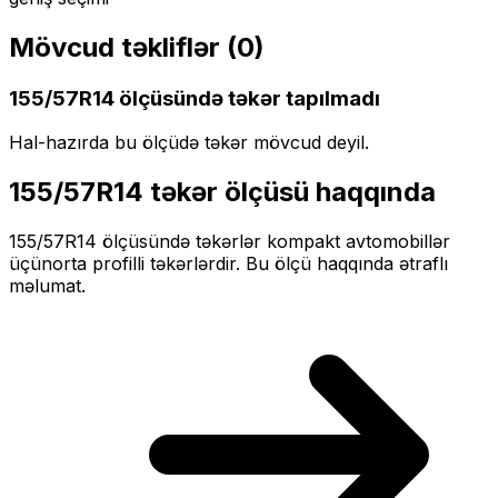
Mövcud təkliflər (
0
)
155/57R14
ölçüsündə təkər tapılmadı
Hal-hazırda bu ölçüdə təkər mövcud deyil.
155/57R14
təkər ölçüsü haqqında
155/57R14
ölçüsündə təkərlər
kompakt
avtomobillər
üçün
orta profilli
təkərlərdir. Bu ölçü haqqında ətraflı
məlumat.