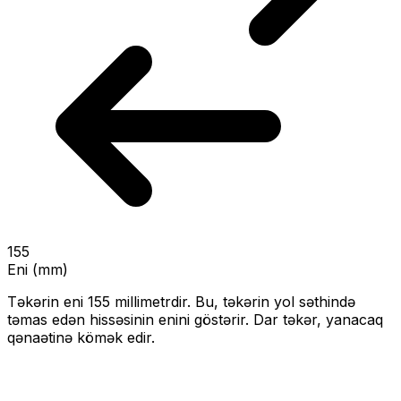
155
Eni (mm)
Təkərin eni
155
millimetrdir. Bu, təkərin yol səthində
təmas edən hissəsinin enini göstərir.
Dar təkər, yanacaq
qənaətinə kömək edir.