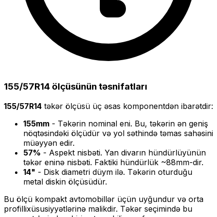
155/57R14
ölçüsünün təsnifatları
155/57R14
təkər ölçüsü üç əsas komponentdən ibarətdir:
155
mm
- Təkərin nominal eni. Bu, təkərin ən geniş
nöqtəsindəki ölçüdür və yol səthində təmas sahəsini
müəyyən edir.
57
%
- Aspekt nisbəti. Yan divarın hündürlüyünün
təkər eninə nisbəti. Faktiki hündürlük ~
88
mm-dir.
14
"
- Disk diametri düym ilə. Təkərin oturduğu
metal diskin ölçüsüdür.
Bu ölçü
kompakt
avtomobillər üçün uyğundur və
orta
profilli
xüsusiyyətlərinə malikdir. Təkər seçimində bu