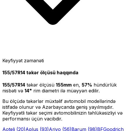
Keyfiyyət zəmanəti
155/57R14
təkər ölçüsü haqqında
155/57R14
təkər ölçüsü
155
mm
en,
57
%
hündürlük
nisbəti və
14
"
rim diametri ilə müəyyən edilir.
Bu ölçüdə təkərlər müxtəlif avtomobil modellərində
istifadə olunur və Azərbaycanda geniş yayılmışdır.
Keyfiyyətli təkər seçimi avtomobilinizin təhlükəsizliyi və
performansı üçün vacibdir.
Aoteli
(20)
Aplus
(93)
Arivo
(56)
Barum
(98)
BFGoodrich