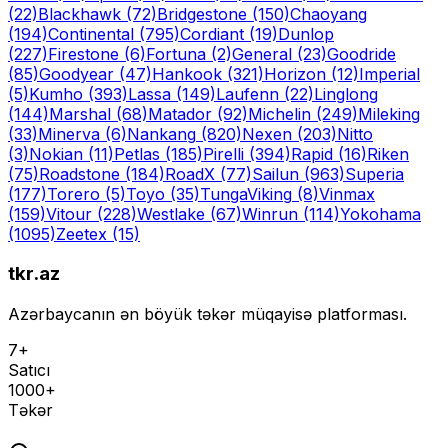
(22)
Blackhawk
(72)
Bridgestone
(150)
Chaoyang
(194)
Continental
(795)
Cordiant
(19)
Dunlop
(227)
Firestone
(6)
Fortuna
(2)
General
(23)
Goodride
(85)
Goodyear
(47)
Hankook
(321)
Horizon
(12)
Imperial
(5)
Kumho
(393)
Lassa
(149)
Laufenn
(22)
Linglong
(144)
Marshal
(68)
Matador
(92)
Michelin
(249)
Mileking
(33)
Minerva
(6)
Nankang
(820)
Nexen
(203)
Nitto
(3)
Nokian
(11)
Petlas
(185)
Pirelli
(394)
Rapid
(16)
Riken
(75)
Roadstone
(184)
RoadX
(77)
Sailun
(963)
Superia
(177)
Torero
(5)
Toyo
(35)
Tunga
Viking
(8)
Vinmax
(159)
Vitour
(228)
Westlake
(67)
Winrun
(114)
Yokohama
(1095)
Zeetex
(15)
tkr.az
Azərbaycanın ən böyük təkər müqayisə platforması.
7+
Satıcı
1000+
Təkər