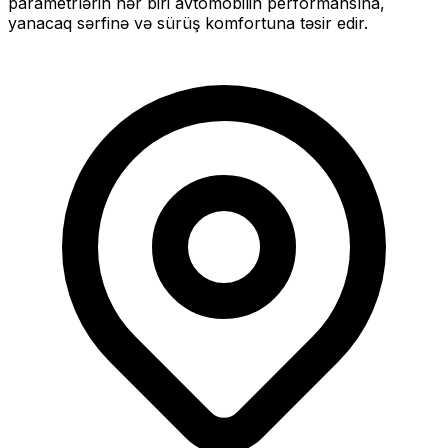
parametrlərin hər biri avtomobilin performansına,
yanacaq sərfinə və sürüş komfortuna təsir edir.