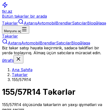
tkr.az
Bütün təkərlər bir arada
Təkərlər
Axtarış
Avtomobil
Brendlər
Satıcılar
Bloq
Əlaqə
Menyunu aç
Təkərlər
Axtarış
Avtomobil
Brendlər
Satıcılar
Bloq
Əlaqə
Biz təkər satışı həyata keçirmirik, sadəcə təklifləri bir
yerdə toplayırıq. Almaq üçün satıcılara müraciət edin.
Ətraflı
Ana Səhifə
Təkərlər
155/57R14
155/57R14
Təkərlər
155/57R14
ölçüsündə təkərlərin ən yaxşı qiymətləri və
geniş seçimi