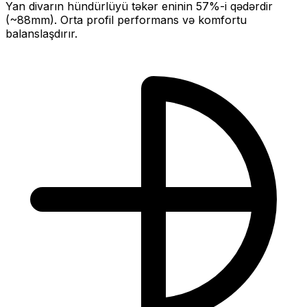
Yan divarın hündürlüyü təkər eninin
57
%-i qədərdir
(~
88
mm).
Orta profil performans və komfortu
balanslaşdırır.