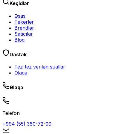
Keçidlər
Əsas
Təkərlər
Brendlər
Satıcılar
Bloq
Dəstək
Tez-tez verilən suallar
Əlaqə
Əlaqə
Telefon
+994 (55) 360-72-00