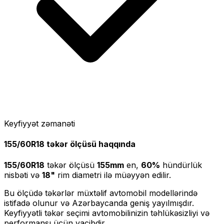
Keyfiyyət zəmanəti
155/60R18
təkər ölçüsü haqqında
155/60R18
təkər ölçüsü
155
mm
en,
60
%
hündürlük
nisbəti və
18
"
rim diametri ilə müəyyən edilir.
Bu ölçüdə təkərlər müxtəlif avtomobil modellərində
istifadə olunur və Azərbaycanda geniş yayılmışdır.
Keyfiyyətli təkər seçimi avtomobilinizin təhlükəsizliyi və
performansı üçün vacibdir.