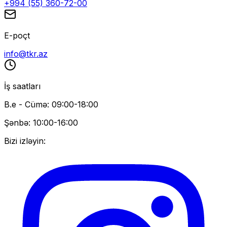
+994 (55) 360-72-00
E-poçt
info@tkr.az
İş saatları
B.e - Cümə: 09:00-18:00
Şənbə: 10:00-16:00
Bizi izləyin: