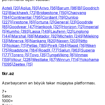
Aoteli
(20)
Aplus
(93)
Arivo
(56)
Barum
(98)
BFGoodrich
(22)
Blackhawk
(72)
Bridgestone
(150)
Chaoyang
(194)
Continental
(795)
Cordiant
(19)
Dunlop
(227)
Firestone
(6)
Fortuna
(2)
General
(23)
Goodride
(85)
Goodyear
(47)
Hankook
(321)
Horizon
(12)
Imperial
(5)
Kumho
(393)
Lassa
(149)
Laufenn
(22)
Linglong
(144)
Marshal
(68)
Matador
(92)
Michelin
(249)
Mileking
(33)
Minerva
(6)
Nankang
(820)
Nexen
(203)
Nitto
(3)
Nokian
(11)
Petlas
(185)
Pirelli
(394)
Rapid
(16)
Riken
(75)
Roadstone
(184)
RoadX
(77)
Sailun
(963)
Superia
(177)
Torero
(5)
Toyo
(35)
Tunga
Viking
(8)
Vinmax
(159)
Vitour
(228)
Westlake
(67)
Winrun
(114)
Yokohama
(1095)
Zeetex
(15)
tkr.az
Azərbaycanın ən böyük təkər müqayisə platforması.
7+
Satıcı
1000+