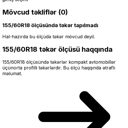
Mövcud təkliflər (
0
)
155/60R18
ölçüsündə təkər tapılmadı
Hal-hazırda bu ölçüdə təkər mövcud deyil.
155/60R18
təkər ölçüsü haqqında
155/60R18
ölçüsündə təkərlər
kompakt
avtomobillər
üçün
orta profilli
təkərlərdir. Bu ölçü haqqında ətraflı
məlumat.