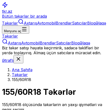
tkr.az
Bütün təkərlər bir arada
Təkərlər
Axtarış
Avtomobil
Brendlər
Satıcılar
Bloq
Əlaqə
Menyunu aç
Təkərlər
Axtarış
Avtomobil
Brendlər
Satıcılar
Bloq
Əlaqə
Biz təkər satışı həyata keçirmirik, sadəcə təklifləri bir
yerdə toplayırıq. Almaq üçün satıcılara müraciət edin.
Ətraflı
Ana Səhifə
Təkərlər
155/60R18
155/60R18
Təkərlər
155/60R18
ölçüsündə təkərlərin ən yaxşı qiymətləri və
geniş seçimi