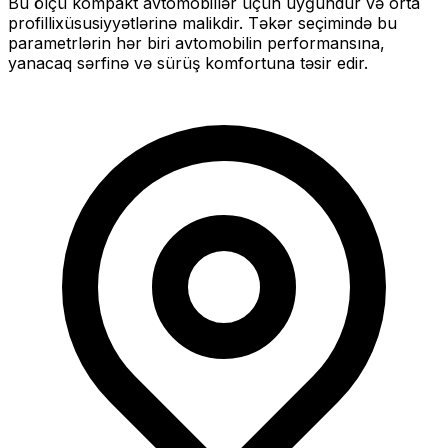
Bu ölçü
kompakt
avtomobillər üçün uyğundur və
orta
profilli
xüsusiyyətlərinə malikdir. Təkər seçimində bu
parametrlərin hər biri avtomobilin performansına,
yanacaq sərfinə və sürüş komfortuna təsir edir.