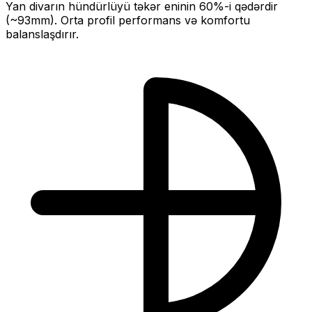
Yan divarın hündürlüyü təkər eninin
60
%-i qədərdir
(~
93
mm).
Orta profil performans və komfortu
balanslaşdırır.