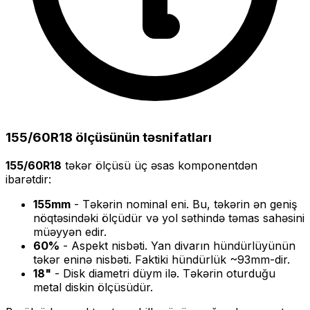
155/60R18
ölçüsünün təsnifatları
155/60R18
təkər ölçüsü üç əsas komponentdən
ibarətdir:
155
mm
- Təkərin nominal eni. Bu, təkərin ən geniş
nöqtəsindəki ölçüdür və yol səthində təmas sahəsini
müəyyən edir.
60
%
- Aspekt nisbəti. Yan divarın hündürlüyünün
təkər eninə nisbəti. Faktiki hündürlük ~
93
mm-dir.
18
"
- Disk diametri düym ilə. Təkərin oturduğu
metal diskin ölçüsüdür.