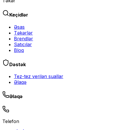
Təkər
Keçidlər
Əsas
Təkərlər
Brendlər
Satıcılar
Bloq
Dəstək
Tez-tez verilən suallar
Əlaqə
Əlaqə
Telefon