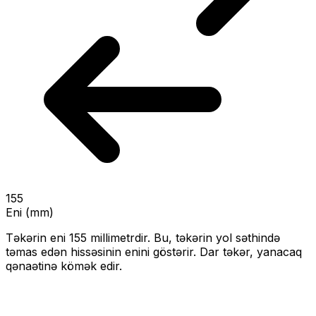
155
Eni (mm)
Təkərin eni
155
millimetrdir. Bu, təkərin yol səthində
təmas edən hissəsinin enini göstərir.
Dar təkər, yanacaq
qənaətinə kömək edir.