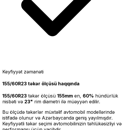
Keyfiyyət zəmanəti
155/60R23
təkər ölçüsü haqqında
155/60R23
təkər ölçüsü
155
mm
en,
60
%
hündürlük
nisbəti və
23
"
rim diametri ilə müəyyən edilir.
Bu ölçüdə təkərlər müxtəlif avtomobil modellərində
istifadə olunur və Azərbaycanda geniş yayılmışdır.
Keyfiyyətli təkər seçimi avtomobilinizin təhlükəsizliyi və
performansı üçün vacibdir.