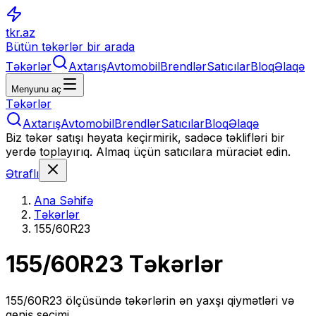
tkr.az
Bütün təkərlər bir arada
Təkərlər
Axtarış
Avtomobil
Brendlər
Satıcılar
Bloq
Əlaqə
Menyunu aç
Təkərlər
Axtarış
Avtomobil
Brendlər
Satıcılar
Bloq
Əlaqə
Biz təkər satışı həyata keçirmirik, sadəcə təklifləri bir
yerdə toplayırıq. Almaq üçün satıcılara müraciət edin.
Ətraflı
Ana Səhifə
Təkərlər
155/60R23
155/60R23
Təkərlər
155/60R23
ölçüsündə təkərlərin ən yaxşı qiymətləri və
geniş seçimi