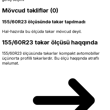
Mövcud təkliflər (
0
)
155/60R23
ölçüsündə təkər tapılmadı
Hal-hazırda bu ölçüdə təkər mövcud deyil.
155/60R23
təkər ölçüsü haqqında
155/60R23
ölçüsündə təkərlər
kompakt
avtomobillər
üçün
orta profilli
təkərlərdir. Bu ölçü haqqında ətraflı
məlumat.