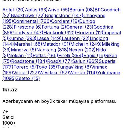
Aoteli
(20)
Aplus
(93)
Arivo
(55)
Barum
(98)
BFGoodrich
(22)
Blackhawk
(72)
Bridgestone
(147)
Chaoyang
(195)
Continental
(796)
Cordiant
(19)
Dunlop
(228)
Firestone
(6)
Fortuna
(2)
General
(23)
Goodride
(85)
Goodyear
(47)
Hankook
(320)
Horizon
(12)
Imperial
(5)
Kumho
(393)
Lassa
(149)
Laufenn
(22)
Linglong
(144)
Marshal
(68)
Matador
(91)
Michelin
(249)
Mileking
(33)
Minerva
(6)
Nankang
(818)
Nexen
(202)
Nitto
(3)
Nokian
(11)
Petlas
(186)
Pirelli
(394)
Rapid
(16)
Riken
(75)
Roadstone
(184)
RoadX
(77)
Sailun
(965)
Superia
(177)
Torero
(5)
Toyo
(35)
Tunga
Viking
(8)
Vinmax
(159)
Vitour
(227)
Westlake
(67)
Winrun
(114)
Yokohama
(1095)
Zeetex
(15)
tkr.az
Azərbaycanın ən böyük təkər müqayisə platforması.
7+
Satıcı
1000+