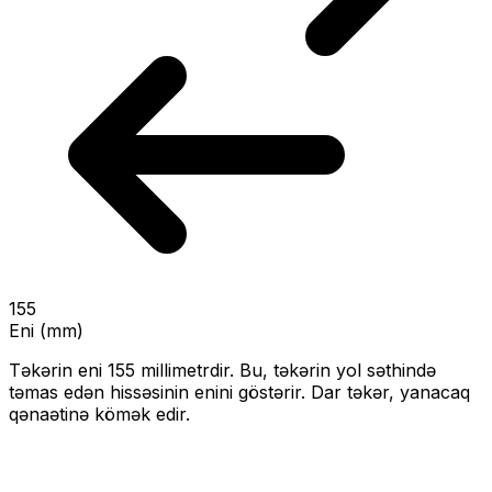
155
Eni (mm)
Təkərin eni
155
millimetrdir. Bu, təkərin yol səthində
təmas edən hissəsinin enini göstərir.
Dar təkər, yanacaq
qənaətinə kömək edir.