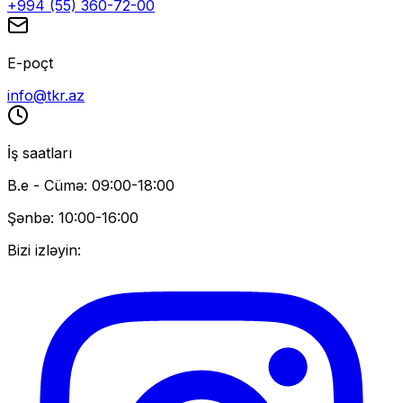
+994 (55) 360-72-00
E-poçt
info@tkr.az
İş saatları
B.e - Cümə: 09:00-18:00
Şənbə: 10:00-16:00
Bizi izləyin: