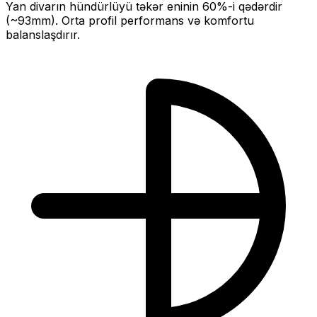
Yan divarın hündürlüyü təkər eninin
60
%-i qədərdir
(~
93
mm).
Orta profil performans və komfortu
balanslaşdırır.