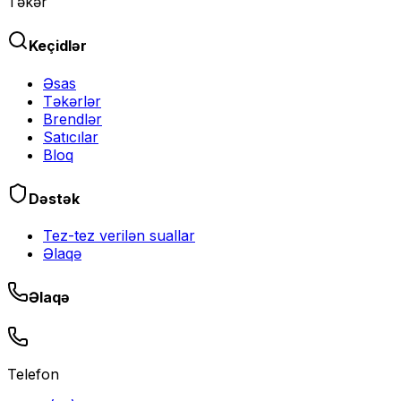
Təkər
Keçidlər
Əsas
Təkərlər
Brendlər
Satıcılar
Bloq
Dəstək
Tez-tez verilən suallar
Əlaqə
Əlaqə
Telefon