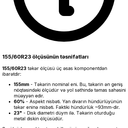
155/60R23
ölçüsünün təsnifatları
155/60R23
təkər ölçüsü üç əsas komponentdən
ibarətdir:
155
mm
- Təkərin nominal eni. Bu, təkərin ən geniş
nöqtəsindəki ölçüdür və yol səthində təmas sahəsini
müəyyən edir.
60
%
- Aspekt nisbəti. Yan divarın hündürlüyünün
təkər eninə nisbəti. Faktiki hündürlük ~
93
mm-dir.
23
"
- Disk diametri düym ilə. Təkərin oturduğu
metal diskin ölçüsüdür.