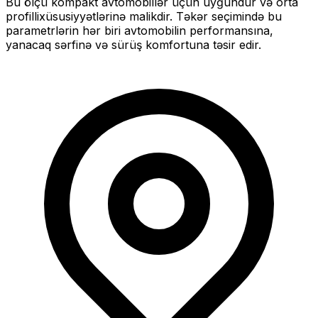
Bu ölçü
kompakt
avtomobillər üçün uyğundur və
orta
profilli
xüsusiyyətlərinə malikdir. Təkər seçimində bu
parametrlərin hər biri avtomobilin performansına,
yanacaq sərfinə və sürüş komfortuna təsir edir.