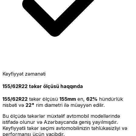
Keyfiyyət zəmanəti
155/62R22
təkər ölçüsü haqqında
155/62R22
təkər ölçüsü
155
mm
en,
62
%
hündürlük
nisbəti və
22
"
rim diametri ilə müəyyən edilir.
Bu ölçüdə təkərlər müxtəlif avtomobil modellərində
istifadə olunur və Azərbaycanda geniş yayılmışdır.
Keyfiyyətli təkər seçimi avtomobilinizin təhlükəsizliyi və
performansı üçün vacibdir.