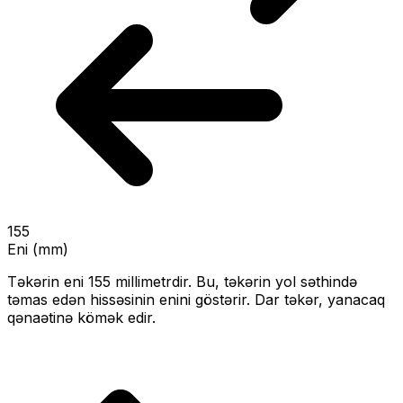
155
Eni (mm)
Təkərin eni
155
millimetrdir. Bu, təkərin yol səthində
təmas edən hissəsinin enini göstərir.
Dar təkər, yanacaq
qənaətinə kömək edir.