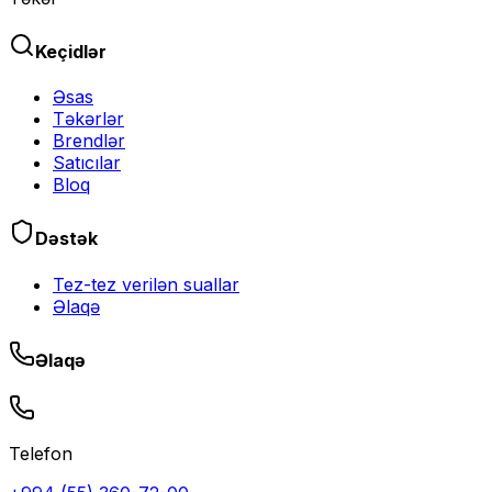
Keçidlər
Əsas
Təkərlər
Brendlər
Satıcılar
Bloq
Dəstək
Tez-tez verilən suallar
Əlaqə
Əlaqə
Telefon