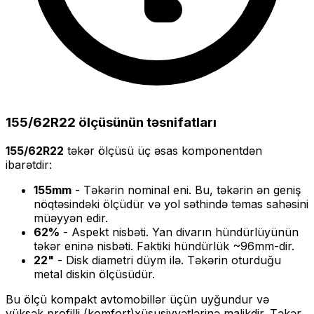
155/62R22
ölçüsünün təsnifatları
155/62R22
təkər ölçüsü üç əsas komponentdən
ibarətdir:
155
mm
- Təkərin nominal eni. Bu, təkərin ən geniş
nöqtəsindəki ölçüdür və yol səthində təmas sahəsini
müəyyən edir.
62
%
- Aspekt nisbəti. Yan divarın hündürlüyünün
təkər eninə nisbəti. Faktiki hündürlük ~
96
mm-dir.
22
"
- Disk diametri düym ilə. Təkərin oturduğu
metal diskin ölçüsüdür.
Bu ölçü
kompakt
avtomobillər üçün uyğundur və
yüksək profilli (komfort)
xüsusiyyətlərinə malikdir. Təkər