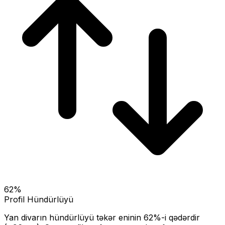
62
%
Profil Hündürlüyü
Yan divarın hündürlüyü təkər eninin
62
%-i qədərdir