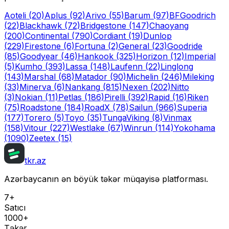
Aoteli
(20)
Aplus
(92)
Arivo
(55)
Barum
(97)
BFGoodrich
(22)
Blackhawk
(72)
Bridgestone
(147)
Chaoyang
(200)
Continental
(790)
Cordiant
(19)
Dunlop
(229)
Firestone
(6)
Fortuna
(2)
General
(23)
Goodride
(85)
Goodyear
(46)
Hankook
(325)
Horizon
(12)
Imperial
(5)
Kumho
(393)
Lassa
(148)
Laufenn
(22)
Linglong
(143)
Marshal
(68)
Matador
(90)
Michelin
(246)
Mileking
(33)
Minerva
(6)
Nankang
(815)
Nexen
(202)
Nitto
(3)
Nokian
(11)
Petlas
(186)
Pirelli
(392)
Rapid
(16)
Riken
(75)
Roadstone
(184)
RoadX
(78)
Sailun
(966)
Superia
(177)
Torero
(5)
Toyo
(35)
Tunga
Viking
(8)
Vinmax
(158)
Vitour
(227)
Westlake
(67)
Winrun
(114)
Yokohama
(1090)
Zeetex
(15)
tkr.az
Azərbaycanın ən böyük təkər müqayisə platforması.
7+
Satıcı
1000+
Təkər