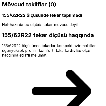
Mövcud təkliflər (
0
)
155/62R22
ölçüsündə təkər tapılmadı
Hal-hazırda bu ölçüdə təkər mövcud deyil.
155/62R22
təkər ölçüsü haqqında
155/62R22
ölçüsündə təkərlər
kompakt
avtomobillər
üçün
yüksək profilli (komfort)
təkərlərdir. Bu ölçü
haqqında ətraflı məlumat.