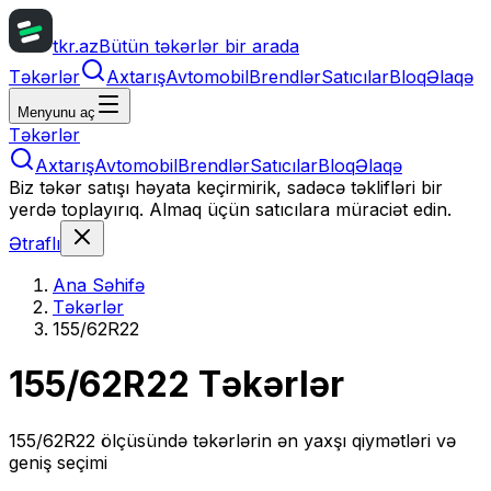
tkr.az
Bütün təkərlər bir arada
Təkərlər
Axtarış
Avtomobil
Brendlər
Satıcılar
Bloq
Əlaqə
Menyunu aç
Təkərlər
Axtarış
Avtomobil
Brendlər
Satıcılar
Bloq
Əlaqə
Biz təkər satışı həyata keçirmirik, sadəcə təklifləri bir
yerdə toplayırıq. Almaq üçün satıcılara müraciət edin.
Ətraflı
Ana Səhifə
Təkərlər
155/62R22
155/62R22
Təkərlər
155/62R22
ölçüsündə təkərlərin ən yaxşı qiymətləri və
geniş seçimi