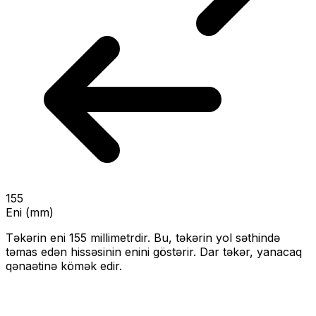
155
Eni (mm)
Təkərin eni
155
millimetrdir. Bu, təkərin yol səthində
təmas edən hissəsinin enini göstərir.
Dar təkər, yanacaq
qənaətinə kömək edir.