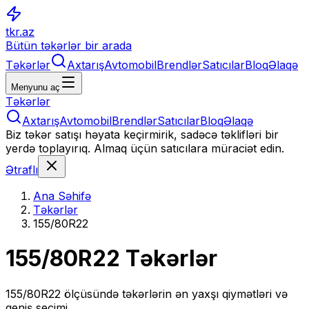
tkr.az
Bütün təkərlər bir arada
Təkərlər
Axtarış
Avtomobil
Brendlər
Satıcılar
Bloq
Əlaqə
Menyunu aç
Təkərlər
Axtarış
Avtomobil
Brendlər
Satıcılar
Bloq
Əlaqə
Biz təkər satışı həyata keçirmirik, sadəcə təklifləri bir
yerdə toplayırıq. Almaq üçün satıcılara müraciət edin.
Ətraflı
Ana Səhifə
Təkərlər
155/80R22
155/80R22
Təkərlər
155/80R22
ölçüsündə təkərlərin ən yaxşı qiymətləri və
geniş seçimi