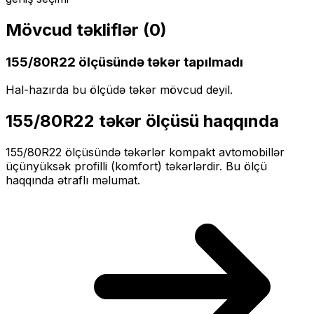
Mövcud təkliflər (
0
)
155/80R22
ölçüsündə təkər tapılmadı
Hal-hazırda bu ölçüdə təkər mövcud deyil.
155/80R22
təkər ölçüsü haqqında
155/80R22
ölçüsündə təkərlər
kompakt
avtomobillər
üçün
yüksək profilli (komfort)
təkərlərdir. Bu ölçü
haqqında ətraflı məlumat.