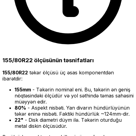
155/80R22
ölçüsünün təsnifatları
155/80R22
təkər ölçüsü üç əsas komponentdən
ibarətdir:
155
mm
- Təkərin nominal eni. Bu, təkərin ən geniş
nöqtəsindəki ölçüdür və yol səthində təmas sahəsini
müəyyən edir.
80
%
- Aspekt nisbəti. Yan divarın hündürlüyünün
təkər eninə nisbəti. Faktiki hündürlük ~
124
mm-dir.
22
"
- Disk diametri düym ilə. Təkərin oturduğu
metal diskin ölçüsüdür.