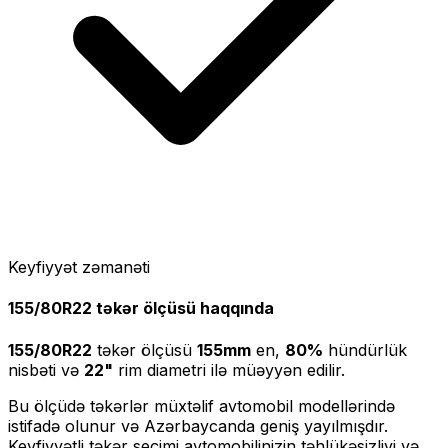
Keyfiyyət zəmanəti
155/80R22
təkər ölçüsü haqqında
155/80R22
təkər ölçüsü
155
mm
en,
80
%
hündürlük
nisbəti və
22
"
rim diametri ilə müəyyən edilir.
Bu ölçüdə təkərlər müxtəlif avtomobil modellərində
istifadə olunur və Azərbaycanda geniş yayılmışdır.
Keyfiyyətli təkər seçimi avtomobilinizin təhlükəsizliyi və