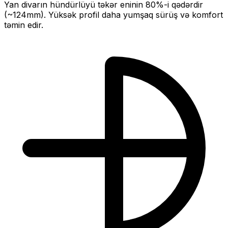
Yan divarın hündürlüyü təkər eninin
80
%-i qədərdir
(~
124
mm).
Yüksək profil daha yumşaq sürüş və komfort
təmin edir.