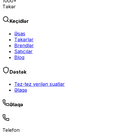
1000+
Təkər
Keçidlər
Əsas
Təkərlər
Brendlər
Satıcılar
Bloq
Dəstək
Tez-tez verilən suallar
Əlaqə
Əlaqə
Telefon