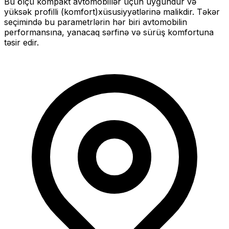
Bu ölçü
kompakt
avtomobillər üçün uyğundur və
yüksək profilli (komfort)
xüsusiyyətlərinə malikdir. Təkər
seçimində bu parametrlərin hər biri avtomobilin
performansına, yanacaq sərfinə və sürüş komfortuna
təsir edir.