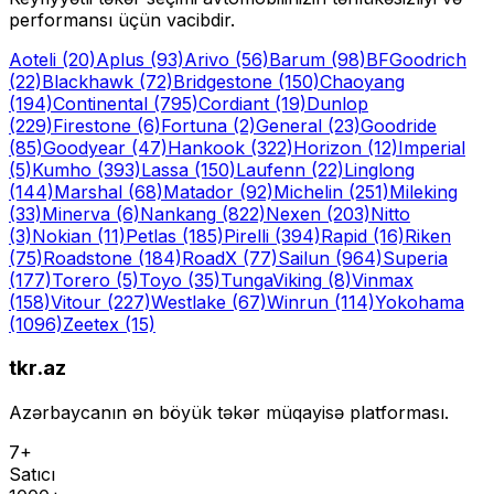
performansı üçün vacibdir.
Aoteli
(20)
Aplus
(93)
Arivo
(56)
Barum
(98)
BFGoodrich
(22)
Blackhawk
(72)
Bridgestone
(150)
Chaoyang
(194)
Continental
(795)
Cordiant
(19)
Dunlop
(229)
Firestone
(6)
Fortuna
(2)
General
(23)
Goodride
(85)
Goodyear
(47)
Hankook
(322)
Horizon
(12)
Imperial
(5)
Kumho
(393)
Lassa
(150)
Laufenn
(22)
Linglong
(144)
Marshal
(68)
Matador
(92)
Michelin
(251)
Mileking
(33)
Minerva
(6)
Nankang
(822)
Nexen
(203)
Nitto
(3)
Nokian
(11)
Petlas
(185)
Pirelli
(394)
Rapid
(16)
Riken
(75)
Roadstone
(184)
RoadX
(77)
Sailun
(964)
Superia
(177)
Torero
(5)
Toyo
(35)
Tunga
Viking
(8)
Vinmax
(158)
Vitour
(227)
Westlake
(67)
Winrun
(114)
Yokohama
(1096)
Zeetex
(15)
tkr.az
Azərbaycanın ən böyük təkər müqayisə platforması.
7+
Satıcı