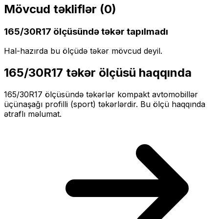
Mövcud təkliflər (
0
)
165/30R17
ölçüsündə təkər tapılmadı
Hal-hazırda bu ölçüdə təkər mövcud deyil.
165/30R17
təkər ölçüsü haqqında
165/30R17
ölçüsündə təkərlər
kompakt
avtomobillər
üçün
aşağı profilli (sport)
təkərlərdir. Bu ölçü haqqında
ətraflı məlumat.