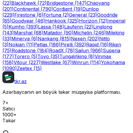
(22)
Blackhawk
(72)
Bridgestone
(147)
Chaoyang
(201)
Continental
(790)
Cordiant
(19)
Dunlop
(229)
Firestone
(6)
Fortuna
(2)
General
(23)
Goodride
(85)
Goodyear
(46)
Hankook
(325)
Horizon
(12)
Imperial
(5)
Kumho
(393)
Lassa
(148)
Laufenn
(22)
Linglong
(143)
Marshal
(68)
Matador
(90)
Michelin
(246)
Mileking
(33)
Minerva
(6)
Nankang
(815)
Nexen
(202)
Nitto
(3)
Nokian
(11)
Petlas
(186)
Pirelli
(392)
Rapid
(16)
Riken
(75)
Roadstone
(184)
RoadX
(78)
Sailun
(966)
Superia
(177)
Torero
(5)
Toyo
(35)
Tunga
Viking
(8)
Vinmax
(158)
Vitour
(227)
Westlake
(67)
Winrun
(114)
Yokohama
(1090)
Zeetex
(15)
tkr.az
Azərbaycanın ən böyük təkər müqayisə platforması.
7+
Satıcı
1000+
Təkər