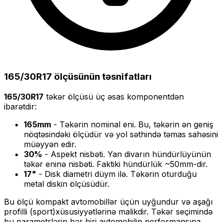
165/30R17
ölçüsünün təsnifatları
165/30R17
təkər ölçüsü üç əsas komponentdən
ibarətdir:
165
mm
- Təkərin nominal eni. Bu, təkərin ən geniş
nöqtəsindəki ölçüdür və yol səthində təmas sahəsini
müəyyən edir.
30
%
- Aspekt nisbəti. Yan divarın hündürlüyünün
təkər eninə nisbəti. Faktiki hündürlük ~
50
mm-dir.
17
"
- Disk diametri düym ilə. Təkərin oturduğu
metal diskin ölçüsüdür.
Bu ölçü
kompakt
avtomobillər üçün uyğundur və
aşağı
profilli (sport)
xüsusiyyətlərinə malikdir. Təkər seçimində
bu parametrlərin hər biri avtomobilin performansına,