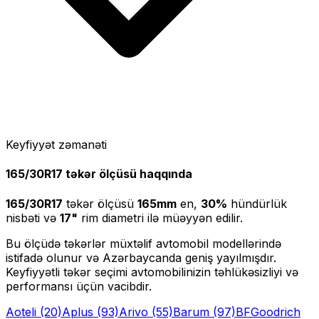
Keyfiyyət zəmanəti
165/30R17
təkər ölçüsü haqqında
165/30R17
təkər ölçüsü
165
mm
en,
30
%
hündürlük
nisbəti və
17
"
rim diametri ilə müəyyən edilir.
Bu ölçüdə təkərlər müxtəlif avtomobil modellərində
istifadə olunur və Azərbaycanda geniş yayılmışdır.
Keyfiyyətli təkər seçimi avtomobilinizin təhlükəsizliyi və
performansı üçün vacibdir.
Aoteli
(20)
Aplus
(93)
Arivo
(55)
Barum
(97)
BFGoodrich