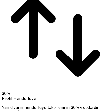
30
%
Profil Hündürlüyü
Yan divarın hündürlüyü təkər eninin
30
%-i qədərdir