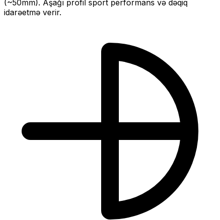
(~
50
mm).
Aşağı profil sport performans və dəqiq
idarəetmə verir.