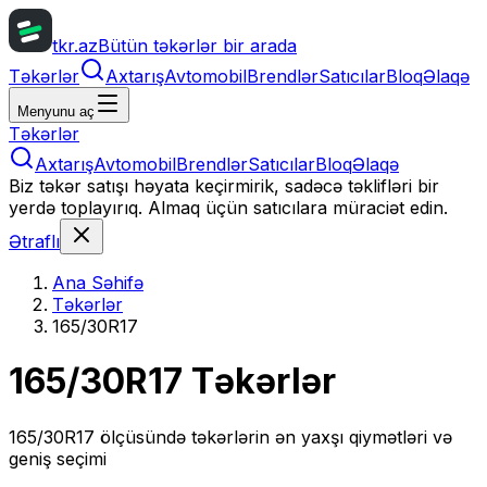
tkr.az
Bütün təkərlər bir arada
Təkərlər
Axtarış
Avtomobil
Brendlər
Satıcılar
Bloq
Əlaqə
Menyunu aç
Təkərlər
Axtarış
Avtomobil
Brendlər
Satıcılar
Bloq
Əlaqə
Biz təkər satışı həyata keçirmirik, sadəcə təklifləri bir
yerdə toplayırıq. Almaq üçün satıcılara müraciət edin.
Ətraflı
Ana Səhifə
Təkərlər
165/30R17
165/30R17
Təkərlər
165/30R17
ölçüsündə təkərlərin ən yaxşı qiymətləri və
geniş seçimi