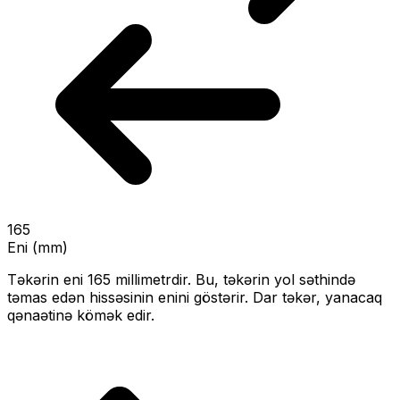
165
Eni (mm)
Təkərin eni
165
millimetrdir. Bu, təkərin yol səthində
təmas edən hissəsinin enini göstərir.
Dar təkər, yanacaq
qənaətinə kömək edir.