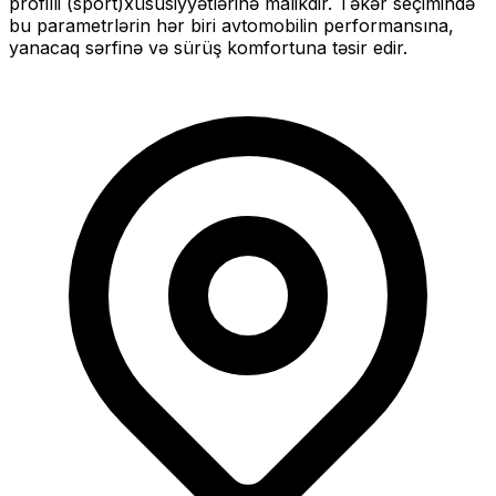
profilli (sport)
xüsusiyyətlərinə malikdir. Təkər seçimində
bu parametrlərin hər biri avtomobilin performansına,
yanacaq sərfinə və sürüş komfortuna təsir edir.