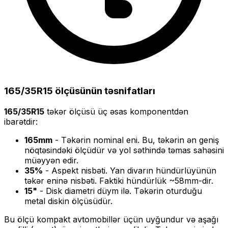
165/35R15
ölçüsünün təsnifatları
165/35R15
təkər ölçüsü üç əsas komponentdən
ibarətdir:
165
mm
- Təkərin nominal eni. Bu, təkərin ən geniş
nöqtəsindəki ölçüdür və yol səthində təmas sahəsini
müəyyən edir.
35
%
- Aspekt nisbəti. Yan divarın hündürlüyünün
təkər eninə nisbəti. Faktiki hündürlük ~
58
mm-dir.
15
"
- Disk diametri düym ilə. Təkərin oturduğu
metal diskin ölçüsüdür.
Bu ölçü
kompakt
avtomobillər üçün uyğundur və
aşağı