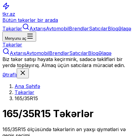
tkr.az
Bütün təkərlər bir arada
Təkərlər
Axtarış
Avtomobil
Brendlər
Satıcılar
Bloq
Əlaqə
Menyunu aç
Təkərlər
Axtarış
Avtomobil
Brendlər
Satıcılar
Bloq
Əlaqə
Biz təkər satışı həyata keçirmirik, sadəcə təklifləri bir
yerdə toplayırıq. Almaq üçün satıcılara müraciət edin.
Ətraflı
Ana Səhifə
Təkərlər
165/35R15
165/35R15
Təkərlər
165/35R15
ölçüsündə təkərlərin ən yaxşı qiymətləri və
geniş seçimi