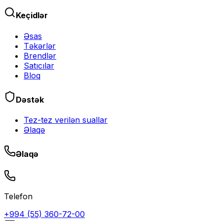
Keçidlər
Əsas
Təkərlər
Brendlər
Satıcılar
Bloq
Dəstək
Tez-tez verilən suallar
Əlaqə
Əlaqə
Telefon
+994 (55) 360-72-00