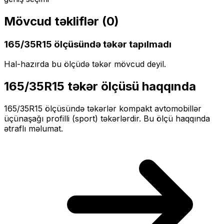
Mövcud təkliflər (
0
)
165/35R15
ölçüsündə təkər tapılmadı
Hal-hazırda bu ölçüdə təkər mövcud deyil.
165/35R15
təkər ölçüsü haqqında
165/35R15
ölçüsündə təkərlər
kompakt
avtomobillər
üçün
aşağı profilli (sport)
təkərlərdir. Bu ölçü haqqında
ətraflı məlumat.