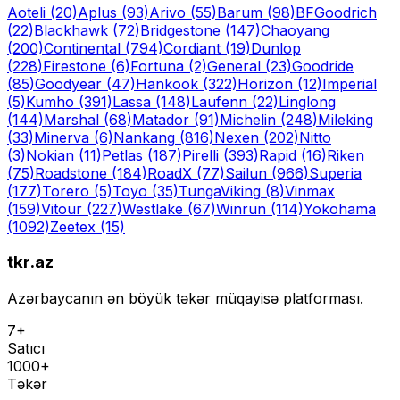
Aoteli
(20)
Aplus
(93)
Arivo
(55)
Barum
(98)
BFGoodrich
(22)
Blackhawk
(72)
Bridgestone
(147)
Chaoyang
(200)
Continental
(794)
Cordiant
(19)
Dunlop
(228)
Firestone
(6)
Fortuna
(2)
General
(23)
Goodride
(85)
Goodyear
(47)
Hankook
(322)
Horizon
(12)
Imperial
(5)
Kumho
(391)
Lassa
(148)
Laufenn
(22)
Linglong
(144)
Marshal
(68)
Matador
(91)
Michelin
(248)
Mileking
(33)
Minerva
(6)
Nankang
(816)
Nexen
(202)
Nitto
(3)
Nokian
(11)
Petlas
(187)
Pirelli
(393)
Rapid
(16)
Riken
(75)
Roadstone
(184)
RoadX
(77)
Sailun
(966)
Superia
(177)
Torero
(5)
Toyo
(35)
Tunga
Viking
(8)
Vinmax
(159)
Vitour
(227)
Westlake
(67)
Winrun
(114)
Yokohama
(1092)
Zeetex
(15)
tkr.az
Azərbaycanın ən böyük təkər müqayisə platforması.
7+
Satıcı
1000+
Təkər