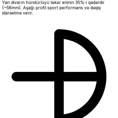
Yan divarın hündürlüyü təkər eninin
35
%-i qədərdir
(~
58
mm).
Aşağı profil sport performans və dəqiq
idarəetmə verir.