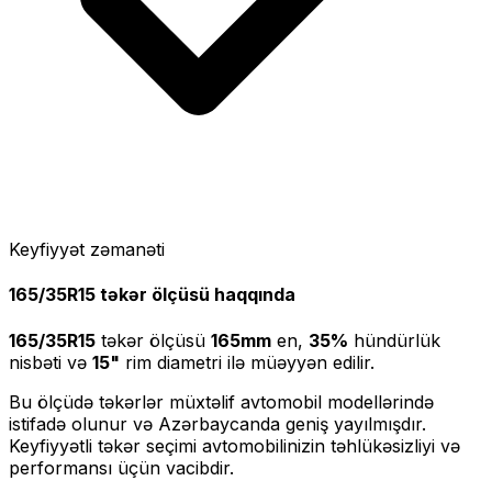
Keyfiyyət zəmanəti
165/35R15
təkər ölçüsü haqqında
165/35R15
təkər ölçüsü
165
mm
en,
35
%
hündürlük
nisbəti və
15
"
rim diametri ilə müəyyən edilir.
Bu ölçüdə təkərlər müxtəlif avtomobil modellərində
istifadə olunur və Azərbaycanda geniş yayılmışdır.
Keyfiyyətli təkər seçimi avtomobilinizin təhlükəsizliyi və
performansı üçün vacibdir.