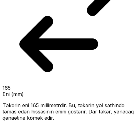
165
Eni (mm)
Təkərin eni
165
millimetrdir. Bu, təkərin yol səthində
təmas edən hissəsinin enini göstərir.
Dar təkər, yanacaq
qənaətinə kömək edir.