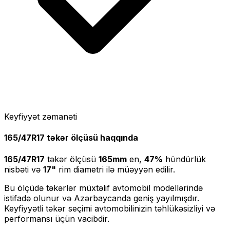
Keyfiyyət zəmanəti
165/47R17
təkər ölçüsü haqqında
165/47R17
təkər ölçüsü
165
mm
en,
47
%
hündürlük
nisbəti və
17
"
rim diametri ilə müəyyən edilir.
Bu ölçüdə təkərlər müxtəlif avtomobil modellərində
istifadə olunur və Azərbaycanda geniş yayılmışdır.
Keyfiyyətli təkər seçimi avtomobilinizin təhlükəsizliyi və
performansı üçün vacibdir.