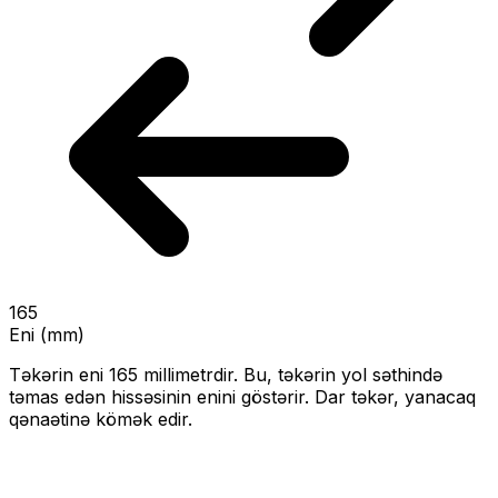
165
Eni (mm)
Təkərin eni
165
millimetrdir. Bu, təkərin yol səthində
təmas edən hissəsinin enini göstərir.
Dar təkər, yanacaq
qənaətinə kömək edir.