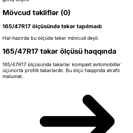
Mövcud təkliflər (
0
)
165/47R17
ölçüsündə təkər tapılmadı
Hal-hazırda bu ölçüdə təkər mövcud deyil.
165/47R17
təkər ölçüsü haqqında
165/47R17
ölçüsündə təkərlər
kompakt
avtomobillər
üçün
orta profilli
təkərlərdir. Bu ölçü haqqında ətraflı
məlumat.