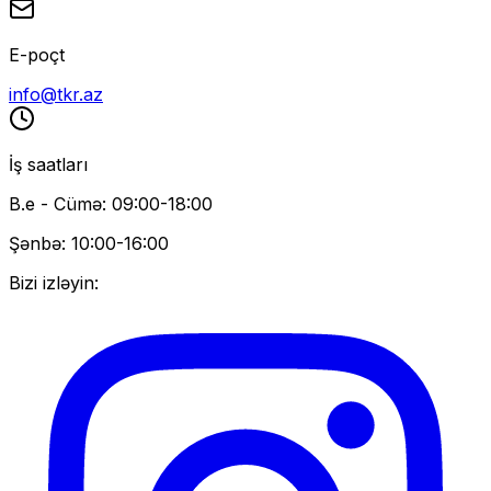
E-poçt
info@tkr.az
İş saatları
B.e - Cümə: 09:00-18:00
Şənbə: 10:00-16:00
Bizi izləyin: