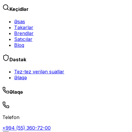
Keçidlər
Əsas
Təkərlər
Brendlər
Satıcılar
Bloq
Dəstək
Tez-tez verilən suallar
Əlaqə
Əlaqə
Telefon
+994 (55) 360-72-00