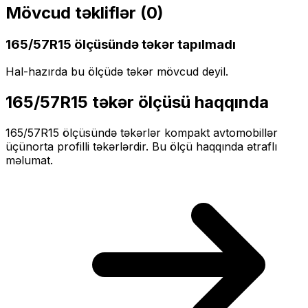
Mövcud təkliflər (
0
)
165/57R15
ölçüsündə təkər tapılmadı
Hal-hazırda bu ölçüdə təkər mövcud deyil.
165/57R15
təkər ölçüsü haqqında
165/57R15
ölçüsündə təkərlər
kompakt
avtomobillər
üçün
orta profilli
təkərlərdir. Bu ölçü haqqında ətraflı
məlumat.