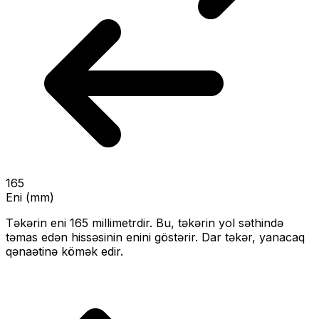
165
Eni (mm)
Təkərin eni
165
millimetrdir. Bu, təkərin yol səthində
təmas edən hissəsinin enini göstərir.
Dar təkər, yanacaq
qənaətinə kömək edir.