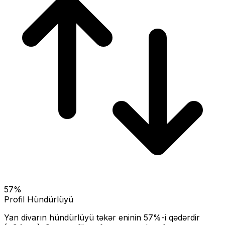
57
%
Profil Hündürlüyü
Yan divarın hündürlüyü təkər eninin
57
%-i qədərdir