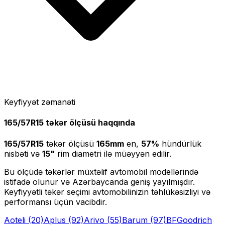
Keyfiyyət zəmanəti
165/57R15
təkər ölçüsü haqqında
165/57R15
təkər ölçüsü
165
mm
en,
57
%
hündürlük
nisbəti və
15
"
rim diametri ilə müəyyən edilir.
Bu ölçüdə təkərlər müxtəlif avtomobil modellərində
istifadə olunur və Azərbaycanda geniş yayılmışdır.
Keyfiyyətli təkər seçimi avtomobilinizin təhlükəsizliyi və
performansı üçün vacibdir.
Aoteli
(20)
Aplus
(92)
Arivo
(55)
Barum
(97)
BFGoodrich