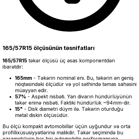
165/57R15
ölçüsünün təsnifatları
165/57R15
təkər ölçüsü üç əsas komponentdən
ibarətdir:
165
mm
- Təkərin nominal eni. Bu, təkərin ən geniş
nöqtəsindəki ölçüdür və yol səthində təmas sahəsini
müəyyən edir.
57
%
- Aspekt nisbəti. Yan divarın hündürlüyünün
təkər eninə nisbəti. Faktiki hündürlük ~
94
mm-dir.
15
"
- Disk diametri düym ilə. Təkərin oturduğu
metal diskin ölçüsüdür.
Bu ölçü
kompakt
avtomobillər üçün uyğundur və
orta
profilli
xüsusiyyətlərinə malikdir. Təkər seçimində bu
parametrlərin hər biri avtomobilin performansına,