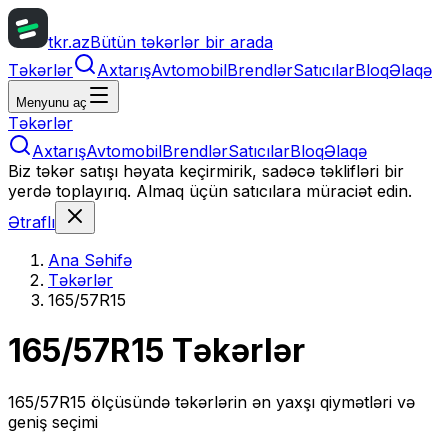
tkr.az
Bütün təkərlər bir arada
Təkərlər
Axtarış
Avtomobil
Brendlər
Satıcılar
Bloq
Əlaqə
Menyunu aç
Təkərlər
Axtarış
Avtomobil
Brendlər
Satıcılar
Bloq
Əlaqə
Biz təkər satışı həyata keçirmirik, sadəcə təklifləri bir
yerdə toplayırıq. Almaq üçün satıcılara müraciət edin.
Ətraflı
Ana Səhifə
Təkərlər
165/57R15
165/57R15
Təkərlər
165/57R15
ölçüsündə təkərlərin ən yaxşı qiymətləri və
geniş seçimi