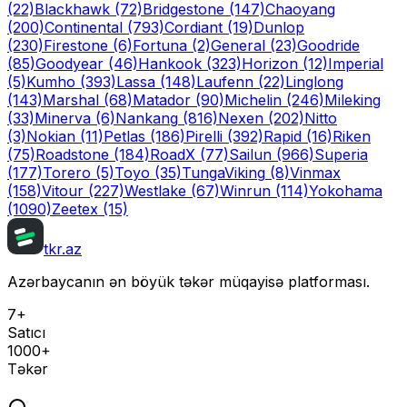
(22)
Blackhawk
(72)
Bridgestone
(147)
Chaoyang
(200)
Continental
(793)
Cordiant
(19)
Dunlop
(230)
Firestone
(6)
Fortuna
(2)
General
(23)
Goodride
(85)
Goodyear
(46)
Hankook
(323)
Horizon
(12)
Imperial
(5)
Kumho
(393)
Lassa
(148)
Laufenn
(22)
Linglong
(143)
Marshal
(68)
Matador
(90)
Michelin
(246)
Mileking
(33)
Minerva
(6)
Nankang
(816)
Nexen
(202)
Nitto
(3)
Nokian
(11)
Petlas
(186)
Pirelli
(392)
Rapid
(16)
Riken
(75)
Roadstone
(184)
RoadX
(77)
Sailun
(966)
Superia
(177)
Torero
(5)
Toyo
(35)
Tunga
Viking
(8)
Vinmax
(158)
Vitour
(227)
Westlake
(67)
Winrun
(114)
Yokohama
(1090)
Zeetex
(15)
tkr.az
Azərbaycanın ən böyük təkər müqayisə platforması.
7+
Satıcı
1000+
Təkər