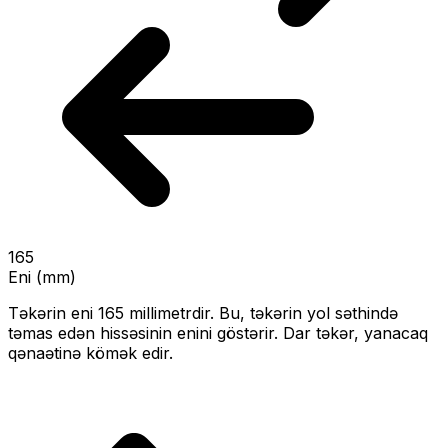
165
Eni (mm)
Təkərin eni
165
millimetrdir. Bu, təkərin yol səthində
təmas edən hissəsinin enini göstərir.
Dar təkər, yanacaq
qənaətinə kömək edir.