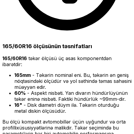
165/60R16
ölçüsünün təsnifatları
165/60R16
təkər ölçüsü üç əsas komponentdən
ibarətdir:
165
mm
- Təkərin nominal eni. Bu, təkərin ən geniş
nöqtəsindəki ölçüdür və yol səthində təmas sahəsini
müəyyən edir.
60
%
- Aspekt nisbəti. Yan divarın hündürlüyünün
təkər eninə nisbəti. Faktiki hündürlük ~
99
mm-dir.
16
"
- Disk diametri düym ilə. Təkərin oturduğu
metal diskin ölçüsüdür.
Bu ölçü
kompakt
avtomobillər üçün uyğundur və
orta
profilli
xüsusiyyətlərinə malikdir. Təkər seçimində bu
parametrlərin hər biri avtomobilin performansına,