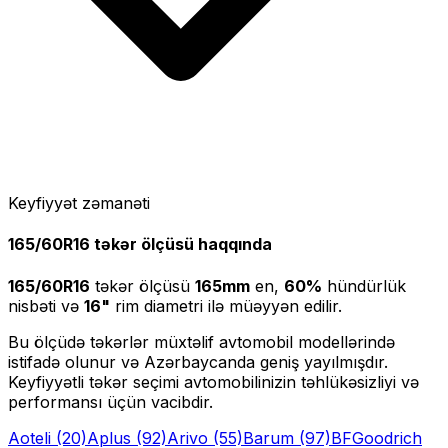
Keyfiyyət zəmanəti
165/60R16
təkər ölçüsü haqqında
165/60R16
təkər ölçüsü
165
mm
en,
60
%
hündürlük
nisbəti və
16
"
rim diametri ilə müəyyən edilir.
Bu ölçüdə təkərlər müxtəlif avtomobil modellərində
istifadə olunur və Azərbaycanda geniş yayılmışdır.
Keyfiyyətli təkər seçimi avtomobilinizin təhlükəsizliyi və
performansı üçün vacibdir.
Aoteli
(20)
Aplus
(92)
Arivo
(55)
Barum
(97)
BFGoodrich