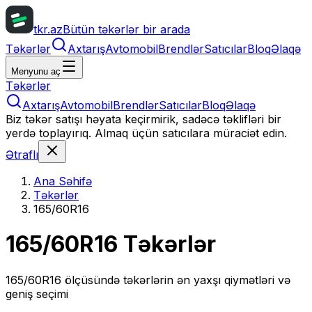
tkr.az
Bütün təkərlər bir arada
Təkərlər
Axtarış
Avtomobil
Brendlər
Satıcılar
Bloq
Əlaqə
Menyunu aç
Təkərlər
Axtarış
Avtomobil
Brendlər
Satıcılar
Bloq
Əlaqə
Biz təkər satışı həyata keçirmirik, sadəcə təklifləri bir
yerdə toplayırıq. Almaq üçün satıcılara müraciət edin.
Ətraflı
Ana Səhifə
Təkərlər
165/60R16
165/60R16
Təkərlər
165/60R16
ölçüsündə təkərlərin ən yaxşı qiymətləri və
geniş seçimi