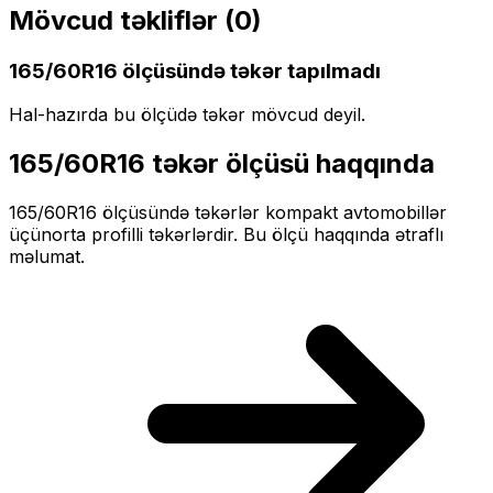
Mövcud təkliflər (
0
)
165/60R16
ölçüsündə təkər tapılmadı
Hal-hazırda bu ölçüdə təkər mövcud deyil.
165/60R16
təkər ölçüsü haqqında
165/60R16
ölçüsündə təkərlər
kompakt
avtomobillər
üçün
orta profilli
təkərlərdir. Bu ölçü haqqında ətraflı
məlumat.