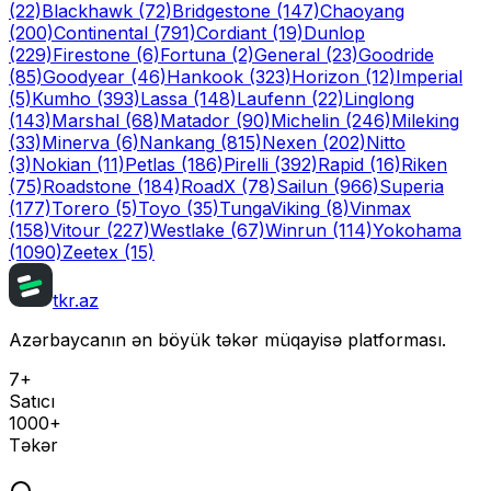
(22)
Blackhawk
(72)
Bridgestone
(147)
Chaoyang
(200)
Continental
(791)
Cordiant
(19)
Dunlop
(229)
Firestone
(6)
Fortuna
(2)
General
(23)
Goodride
(85)
Goodyear
(46)
Hankook
(323)
Horizon
(12)
Imperial
(5)
Kumho
(393)
Lassa
(148)
Laufenn
(22)
Linglong
(143)
Marshal
(68)
Matador
(90)
Michelin
(246)
Mileking
(33)
Minerva
(6)
Nankang
(815)
Nexen
(202)
Nitto
(3)
Nokian
(11)
Petlas
(186)
Pirelli
(392)
Rapid
(16)
Riken
(75)
Roadstone
(184)
RoadX
(78)
Sailun
(966)
Superia
(177)
Torero
(5)
Toyo
(35)
Tunga
Viking
(8)
Vinmax
(158)
Vitour
(227)
Westlake
(67)
Winrun
(114)
Yokohama
(1090)
Zeetex
(15)
tkr.az
Azərbaycanın ən böyük təkər müqayisə platforması.
7+
Satıcı
1000+
Təkər