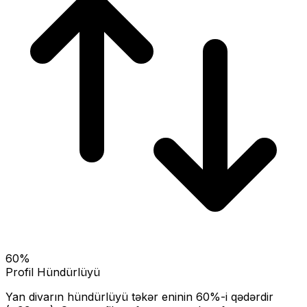
60
%
Profil Hündürlüyü
Yan divarın hündürlüyü təkər eninin
60
%-i qədərdir