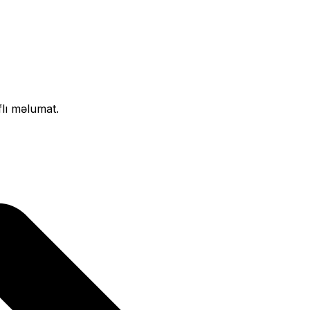
flı məlumat.