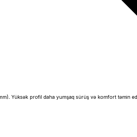
mm).
Yüksək profil daha yumşaq sürüş və komfort təmin edi