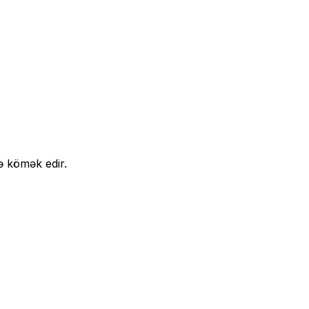
ə kömək edir.