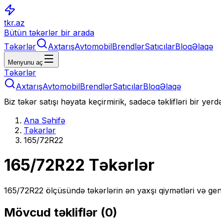
tkr.az
Bütün təkərlər bir arada
Təkərlər
Axtarış
Avtomobil
Brendlər
Satıcılar
Bloq
Əlaqə
Menyunu aç
Təkərlər
Axtarış
Avtomobil
Brendlər
Satıcılar
Bloq
Əlaqə
Biz təkər satışı həyata keçirmirik, sadəcə təklifləri bir yer
Ana Səhifə
Təkərlər
165/72R22
165/72R22
Təkərlər
165/72R22
ölçüsündə təkərlərin ən yaxşı qiymətləri və gen
Mövcud təkliflər (
0
)