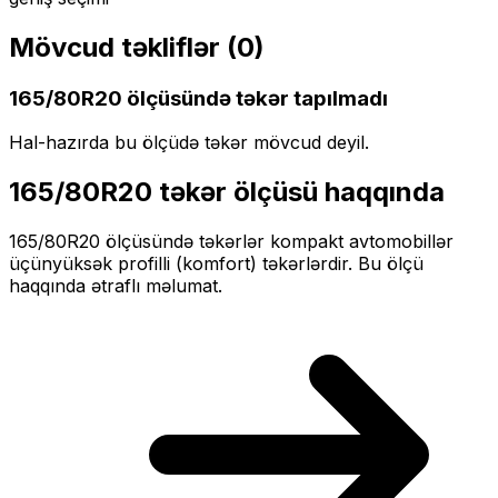
Mövcud təkliflər (
0
)
165/80R20
ölçüsündə təkər tapılmadı
Hal-hazırda bu ölçüdə təkər mövcud deyil.
165/80R20
təkər ölçüsü haqqında
165/80R20
ölçüsündə təkərlər
kompakt
avtomobillər
üçün
yüksək profilli (komfort)
təkərlərdir. Bu ölçü
haqqında ətraflı məlumat.