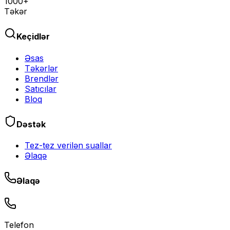
1000+
Təkər
Keçidlər
Əsas
Təkərlər
Brendlər
Satıcılar
Bloq
Dəstək
Tez-tez verilən suallar
Əlaqə
Əlaqə
Telefon