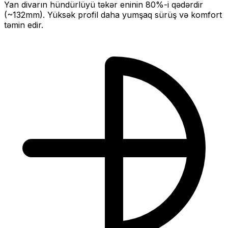
Yan divarın hündürlüyü təkər eninin
80
%-i qədərdir
(~
132
mm).
Yüksək profil daha yumşaq sürüş və komfort
təmin edir.