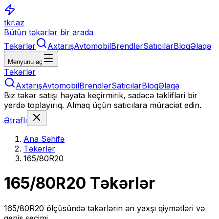
tkr.az
Bütün təkərlər bir arada
Təkərlər
Axtarış
Avtomobil
Brendlər
Satıcılar
Bloq
Əlaqə
Menyunu aç
Təkərlər
Axtarış
Avtomobil
Brendlər
Satıcılar
Bloq
Əlaqə
Biz təkər satışı həyata keçirmirik, sadəcə təklifləri bir
yerdə toplayırıq. Almaq üçün satıcılara müraciət edin.
Ətraflı
Ana Səhifə
Təkərlər
165/80R20
165/80R20
Təkərlər
165/80R20
ölçüsündə təkərlərin ən yaxşı qiymətləri və
geniş seçimi