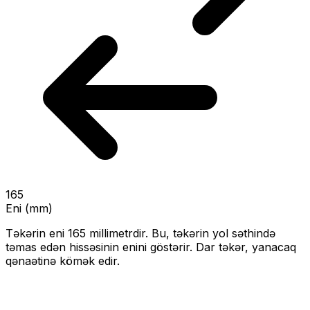
165
Eni (mm)
Təkərin eni
165
millimetrdir. Bu, təkərin yol səthində
təmas edən hissəsinin enini göstərir.
Dar təkər, yanacaq
qənaətinə kömək edir.