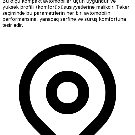
Bu ölçü
kompakt
avtomobillər üçün uyğundur və
yüksək profilli (komfort)
xüsusiyyətlərinə malikdir. Təkər
seçimində bu parametrlərin hər biri avtomobilin
performansına, yanacaq sərfinə və sürüş komfortuna
təsir edir.