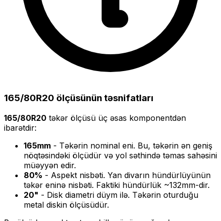
165/80R20
ölçüsünün təsnifatları
165/80R20
təkər ölçüsü üç əsas komponentdən
ibarətdir:
165
mm
- Təkərin nominal eni. Bu, təkərin ən geniş
nöqtəsindəki ölçüdür və yol səthində təmas sahəsini
müəyyən edir.
80
%
- Aspekt nisbəti. Yan divarın hündürlüyünün
təkər eninə nisbəti. Faktiki hündürlük ~
132
mm-dir.
20
"
- Disk diametri düym ilə. Təkərin oturduğu
metal diskin ölçüsüdür.