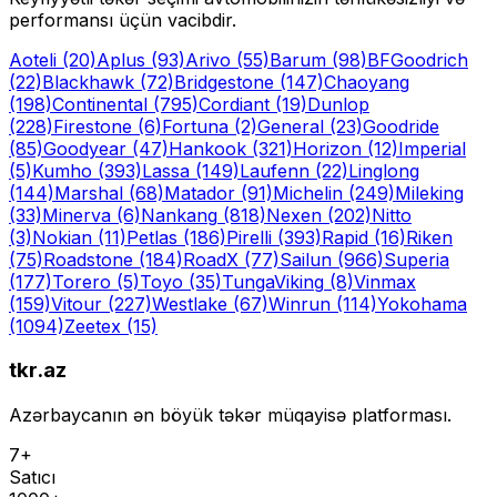
performansı üçün vacibdir.
Aoteli
(20)
Aplus
(93)
Arivo
(55)
Barum
(98)
BFGoodrich
(22)
Blackhawk
(72)
Bridgestone
(147)
Chaoyang
(198)
Continental
(795)
Cordiant
(19)
Dunlop
(228)
Firestone
(6)
Fortuna
(2)
General
(23)
Goodride
(85)
Goodyear
(47)
Hankook
(321)
Horizon
(12)
Imperial
(5)
Kumho
(393)
Lassa
(149)
Laufenn
(22)
Linglong
(144)
Marshal
(68)
Matador
(91)
Michelin
(249)
Mileking
(33)
Minerva
(6)
Nankang
(818)
Nexen
(202)
Nitto
(3)
Nokian
(11)
Petlas
(186)
Pirelli
(393)
Rapid
(16)
Riken
(75)
Roadstone
(184)
RoadX
(77)
Sailun
(966)
Superia
(177)
Torero
(5)
Toyo
(35)
Tunga
Viking
(8)
Vinmax
(159)
Vitour
(227)
Westlake
(67)
Winrun
(114)
Yokohama
(1094)
Zeetex
(15)
tkr.az
Azərbaycanın ən böyük təkər müqayisə platforması.
7+
Satıcı