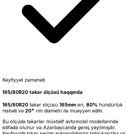
Keyfiyyət zəmanəti
165/80R20
təkər ölçüsü haqqında
165/80R20
təkər ölçüsü
165
mm
en,
80
%
hündürlük
nisbəti və
20
"
rim diametri ilə müəyyən edilir.
Bu ölçüdə təkərlər müxtəlif avtomobil modellərində
istifadə olunur və Azərbaycanda geniş yayılmışdır.
Keyfiyyətli təkər seçimi avtomobilinizin təhlükəsizliyi və