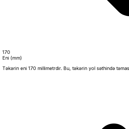
170
Eni (mm)
Təkərin eni
170
millimetrdir. Bu, təkərin yol səthində təmas