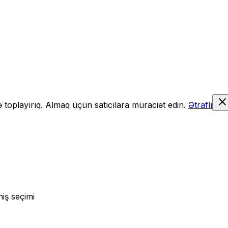
də toplayırıq. Almaq üçün satıcılara müraciət edin.
Ətraflı
iş seçimi