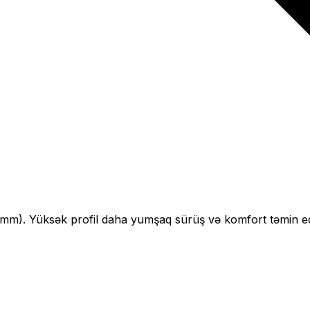
mm).
Yüksək profil daha yumşaq sürüş və komfort təmin ed