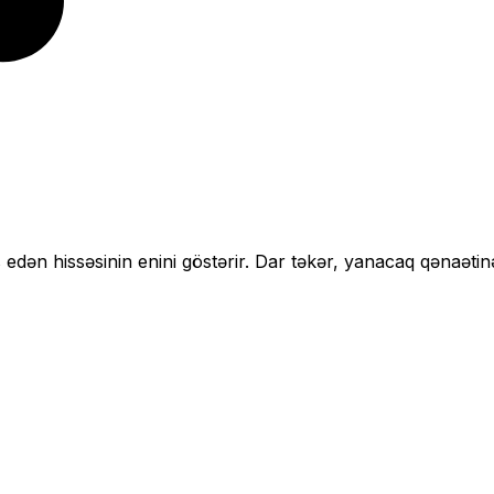
 edən hissəsinin enini göstərir.
Dar təkər, yanacaq qənaətin