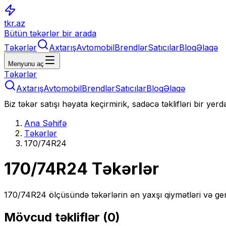
tkr.az
Bütün təkərlər bir arada
Təkərlər
Axtarış
Avtomobil
Brendlər
Satıcılar
Bloq
Əlaqə
Menyunu aç
Təkərlər
Axtarış
Avtomobil
Brendlər
Satıcılar
Bloq
Əlaqə
Biz təkər satışı həyata keçirmirik, sadəcə təklifləri bir yer
Ana Səhifə
Təkərlər
170/74R24
170/74R24
Təkərlər
170/74R24
ölçüsündə təkərlərin ən yaxşı qiymətləri və gen
Mövcud təkliflər (
0
)