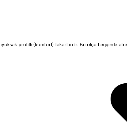
n
yüksək profilli (komfort)
təkərlərdir. Bu ölçü haqqında ətra