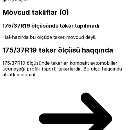
Mövcud təkliflər (
0
)
175/37R19
ölçüsündə təkər tapılmadı
Hal-hazırda bu ölçüdə təkər mövcud deyil.
175/37R19
təkər ölçüsü haqqında
175/37R19
ölçüsündə təkərlər
kompakt
avtomobillər
üçün
aşağı profilli (sport)
təkərlərdir. Bu ölçü haqqında
ətraflı məlumat.