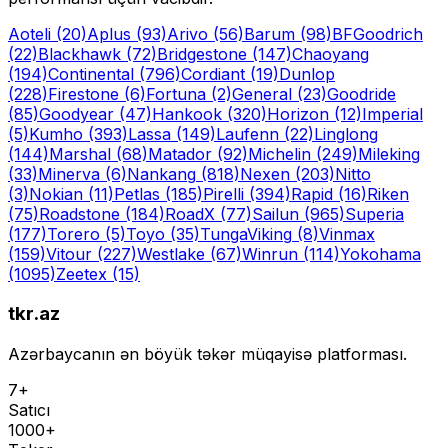
Aoteli
(20)
Aplus
(93)
Arivo
(56)
Barum
(98)
BFGoodrich
(22)
Blackhawk
(72)
Bridgestone
(147)
Chaoyang
(194)
Continental
(796)
Cordiant
(19)
Dunlop
(228)
Firestone
(6)
Fortuna
(2)
General
(23)
Goodride
(85)
Goodyear
(47)
Hankook
(320)
Horizon
(12)
Imperial
(5)
Kumho
(393)
Lassa
(149)
Laufenn
(22)
Linglong
(144)
Marshal
(68)
Matador
(92)
Michelin
(249)
Mileking
(33)
Minerva
(6)
Nankang
(818)
Nexen
(203)
Nitto
(3)
Nokian
(11)
Petlas
(185)
Pirelli
(394)
Rapid
(16)
Riken
(75)
Roadstone
(184)
RoadX
(77)
Sailun
(965)
Superia
(177)
Torero
(5)
Toyo
(35)
Tunga
Viking
(8)
Vinmax
(159)
Vitour
(227)
Westlake
(67)
Winrun
(114)
Yokohama
(1095)
Zeetex
(15)
tkr.az
Azərbaycanın ən böyük təkər müqayisə platforması.
7+
Satıcı
1000+