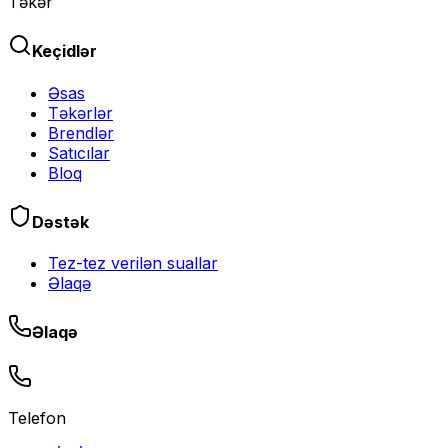
Təkər
Keçidlər
Əsas
Təkərlər
Brendlər
Satıcılar
Bloq
Dəstək
Tez-tez verilən suallar
Əlaqə
Əlaqə
Telefon