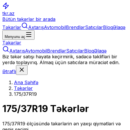
tkr.az
Bütün təkərlər bir arada
Təkərlər
Axtarış
Avtomobil
Brendlər
Satıcılar
Bloq
Əlaqə
Menyunu aç
Təkərlər
Axtarış
Avtomobil
Brendlər
Satıcılar
Bloq
Əlaqə
Biz təkər satışı həyata keçirmirik, sadəcə təklifləri bir
yerdə toplayırıq. Almaq üçün satıcılara müraciət edin.
Ətraflı
Ana Səhifə
Təkərlər
175/37R19
175/37R19
Təkərlər
175/37R19
ölçüsündə təkərlərin ən yaxşı qiymətləri və
geniş seçimi