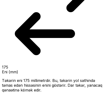
175
Eni (mm)
Təkərin eni
175
millimetrdir. Bu, təkərin yol səthində
təmas edən hissəsinin enini göstərir.
Dar təkər, yanacaq
qənaətinə kömək edir.