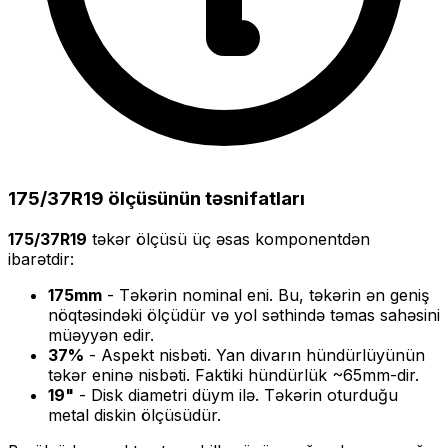
175/37R19
ölçüsünün təsnifatları
175/37R19
təkər ölçüsü üç əsas komponentdən
ibarətdir:
175
mm
- Təkərin nominal eni. Bu, təkərin ən geniş
nöqtəsindəki ölçüdür və yol səthində təmas sahəsini
müəyyən edir.
37
%
- Aspekt nisbəti. Yan divarın hündürlüyünün
təkər eninə nisbəti. Faktiki hündürlük ~
65
mm-dir.
19
"
- Disk diametri düym ilə. Təkərin oturduğu
metal diskin ölçüsüdür.