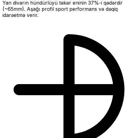
Yan divarın hündürlüyü təkər eninin
37
%-i qədərdir
(~
65
mm).
Aşağı profil sport performans və dəqiq
idarəetmə verir.