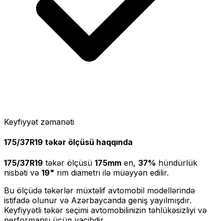
Keyfiyyət zəmanəti
175/37R19
təkər ölçüsü haqqında
175/37R19
təkər ölçüsü
175
mm
en,
37
%
hündürlük
nisbəti və
19
"
rim diametri ilə müəyyən edilir.
Bu ölçüdə təkərlər müxtəlif avtomobil modellərində
istifadə olunur və Azərbaycanda geniş yayılmışdır.
Keyfiyyətli təkər seçimi avtomobilinizin təhlükəsizliyi və
performansı üçün vacibdir.