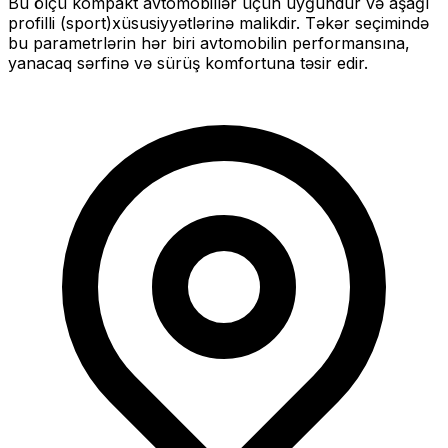
Bu ölçü
kompakt
avtomobillər üçün uyğundur və
aşağı
profilli (sport)
xüsusiyyətlərinə malikdir. Təkər seçimində
bu parametrlərin hər biri avtomobilin performansına,
yanacaq sərfinə və sürüş komfortuna təsir edir.