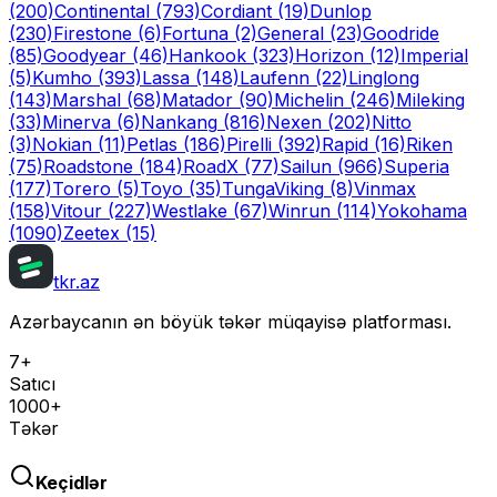
(200)
Continental
(793)
Cordiant
(19)
Dunlop
(230)
Firestone
(6)
Fortuna
(2)
General
(23)
Goodride
(85)
Goodyear
(46)
Hankook
(323)
Horizon
(12)
Imperial
(5)
Kumho
(393)
Lassa
(148)
Laufenn
(22)
Linglong
(143)
Marshal
(68)
Matador
(90)
Michelin
(246)
Mileking
(33)
Minerva
(6)
Nankang
(816)
Nexen
(202)
Nitto
(3)
Nokian
(11)
Petlas
(186)
Pirelli
(392)
Rapid
(16)
Riken
(75)
Roadstone
(184)
RoadX
(77)
Sailun
(966)
Superia
(177)
Torero
(5)
Toyo
(35)
Tunga
Viking
(8)
Vinmax
(158)
Vitour
(227)
Westlake
(67)
Winrun
(114)
Yokohama
(1090)
Zeetex
(15)
tkr.az
Azərbaycanın ən böyük təkər müqayisə platforması.
7+
Satıcı
1000+
Təkər
Keçidlər