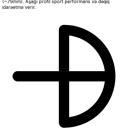
(~
79
mm).
Aşağı profil sport performans və dəqiq
idarəetmə verir.