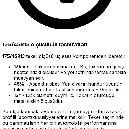
175/45R13
ölçüsünün təsnifatları
175/45R13
təkər ölçüsü üç əsas komponentdən ibarətdir:
175
mm
- Təkərin nominal eni. Bu, təkərin ən geniş
nöqtəsindəki ölçüdür və yol səthində təmas sahəsini
müəyyən edir.
45
%
- Aspekt nisbəti. Yan divarın hündürlüyünün
təkər eninə nisbəti. Faktiki hündürlük ~
79
mm-dir.
13
"
- Disk diametri düym ilə. Təkərin oturduğu
metal diskin ölçüsüdür.
Bu ölçü
kompakt
avtomobillər üçün uyğundur və
aşağı
profilli (sport)
xüsusiyyətlərinə malikdir. Təkər seçimində
bu parametrlərin hər biri avtomobilin performansına,
yanacaq sərfinə və sürüş komfortuna təsir edir.