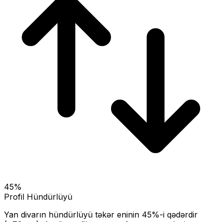
45
%
Profil Hündürlüyü
Yan divarın hündürlüyü təkər eninin
45
%-i qədərdir