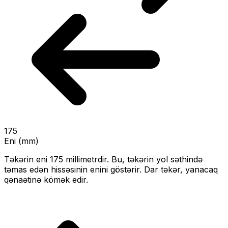
175
Eni (mm)
Təkərin eni
175
millimetrdir. Bu, təkərin yol səthində
təmas edən hissəsinin enini göstərir.
Dar təkər, yanacaq
qənaətinə kömək edir.