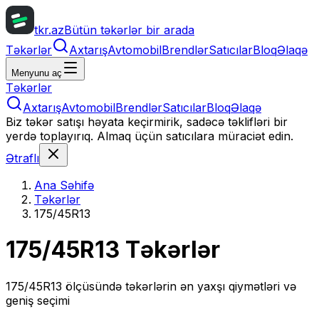
tkr.az
Bütün təkərlər bir arada
Təkərlər
Axtarış
Avtomobil
Brendlər
Satıcılar
Bloq
Əlaqə
Menyunu aç
Təkərlər
Axtarış
Avtomobil
Brendlər
Satıcılar
Bloq
Əlaqə
Biz təkər satışı həyata keçirmirik, sadəcə təklifləri bir
yerdə toplayırıq. Almaq üçün satıcılara müraciət edin.
Ətraflı
Ana Səhifə
Təkərlər
175/45R13
175/45R13
Təkərlər
175/45R13
ölçüsündə təkərlərin ən yaxşı qiymətləri və
geniş seçimi