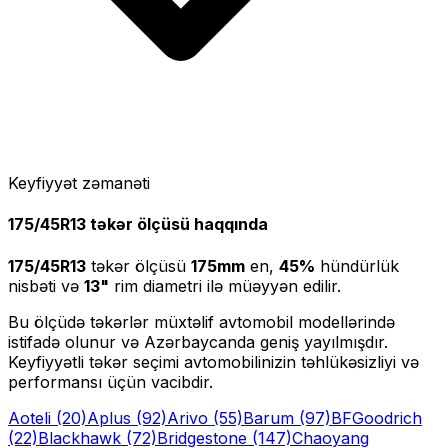
Keyfiyyət zəmanəti
175/45R13
təkər ölçüsü haqqında
175/45R13
təkər ölçüsü
175
mm
en,
45
%
hündürlük
nisbəti və
13
"
rim diametri ilə müəyyən edilir.
Bu ölçüdə təkərlər müxtəlif avtomobil modellərində
istifadə olunur və Azərbaycanda geniş yayılmışdır.
Keyfiyyətli təkər seçimi avtomobilinizin təhlükəsizliyi və
performansı üçün vacibdir.
Aoteli
(20)
Aplus
(92)
Arivo
(55)
Barum
(97)
BFGoodrich
(22)
Blackhawk
(72)
Bridgestone
(147)
Chaoyang