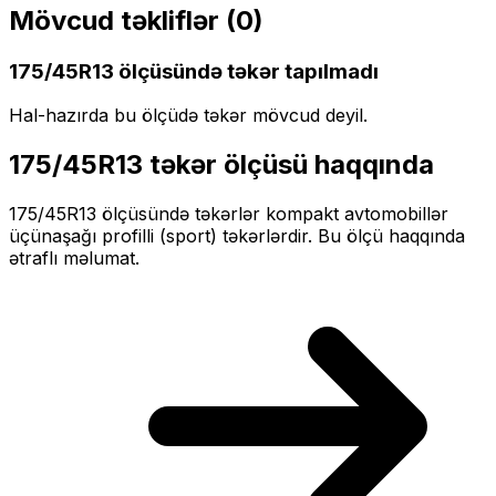
Mövcud təkliflər (
0
)
175/45R13
ölçüsündə təkər tapılmadı
Hal-hazırda bu ölçüdə təkər mövcud deyil.
175/45R13
təkər ölçüsü haqqında
175/45R13
ölçüsündə təkərlər
kompakt
avtomobillər
üçün
aşağı profilli (sport)
təkərlərdir. Bu ölçü haqqında
ətraflı məlumat.