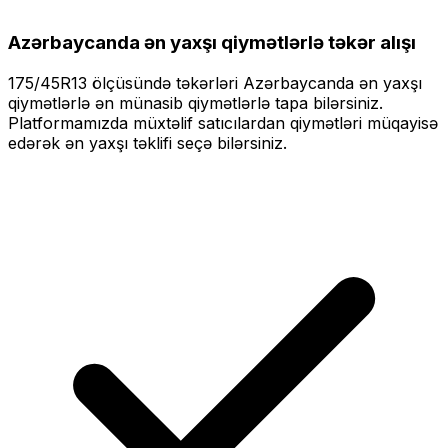
Azərbaycanda ən yaxşı qiymətlərlə
təkər alışı
175/45R13
ölçüsündə təkərləri
Azərbaycanda ən yaxşı
qiymətlərlə
ən münasib qiymətlərlə tapa bilərsiniz.
Platformamızda müxtəlif satıcılardan qiymətləri müqayisə
edərək ən yaxşı təklifi seçə bilərsiniz.