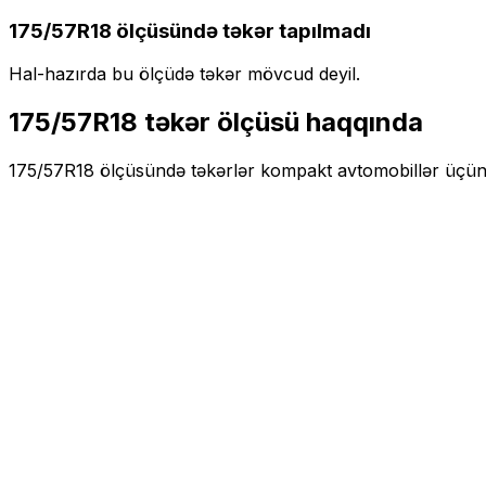
175/57R18
ölçüsündə təkər tapılmadı
Hal-hazırda bu ölçüdə təkər mövcud deyil.
175/57R18
təkər ölçüsü haqqında
175/57R18
ölçüsündə təkərlər
kompakt
avtomobillər üçü