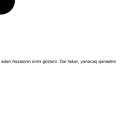
 edən hissəsinin enini göstərir.
Dar təkər, yanacaq qənaətin