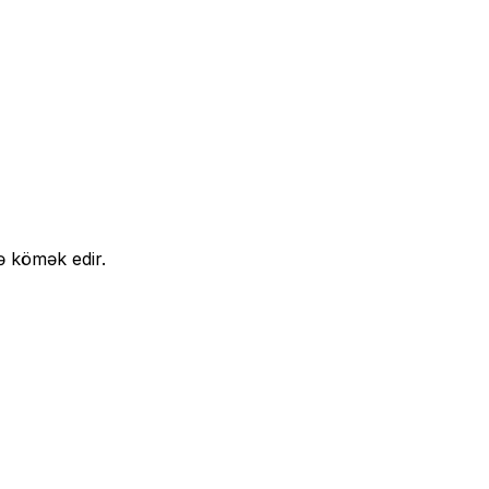
ə kömək edir.