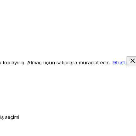
də toplayırıq. Almaq üçün satıcılara müraciət edin.
Ətraflı
iş seçimi