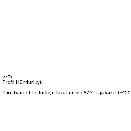
57
%
Profil Hündürlüyü
Yan divarın hündürlüyü təkər eninin
57
%-i qədərdir (~
100