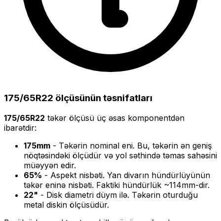
175/65R22
ölçüsünün təsnifatları
175/65R22
təkər ölçüsü üç əsas komponentdən
ibarətdir:
175
mm
- Təkərin nominal eni. Bu, təkərin ən geniş
nöqtəsindəki ölçüdür və yol səthində təmas sahəsini
müəyyən edir.
65
%
- Aspekt nisbəti. Yan divarın hündürlüyünün
təkər eninə nisbəti. Faktiki hündürlük ~
114
mm-dir.
22
"
- Disk diametri düym ilə. Təkərin oturduğu
metal diskin ölçüsüdür.