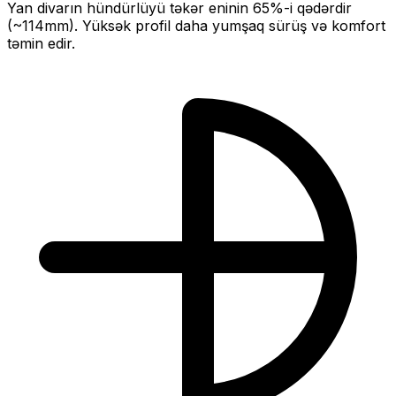
Yan divarın hündürlüyü təkər eninin
65
%-i qədərdir
(~
114
mm).
Yüksək profil daha yumşaq sürüş və komfort
təmin edir.