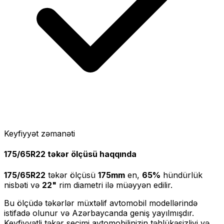
Keyfiyyət zəmanəti
175/65R22
təkər ölçüsü haqqında
175/65R22
təkər ölçüsü
175
mm
en,
65
%
hündürlük
nisbəti və
22
"
rim diametri ilə müəyyən edilir.
Bu ölçüdə təkərlər müxtəlif avtomobil modellərində
istifadə olunur və Azərbaycanda geniş yayılmışdır.
Keyfiyyətli təkər seçimi avtomobilinizin təhlükəsizliyi və