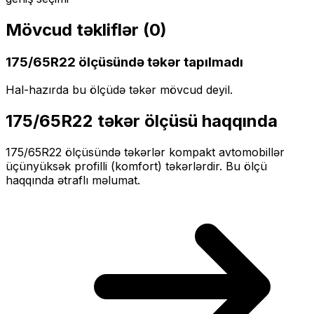
Mövcud təkliflər (
0
)
175/65R22
ölçüsündə təkər tapılmadı
Hal-hazırda bu ölçüdə təkər mövcud deyil.
175/65R22
təkər ölçüsü haqqında
175/65R22
ölçüsündə təkərlər
kompakt
avtomobillər
üçün
yüksək profilli (komfort)
təkərlərdir. Bu ölçü
haqqında ətraflı məlumat.