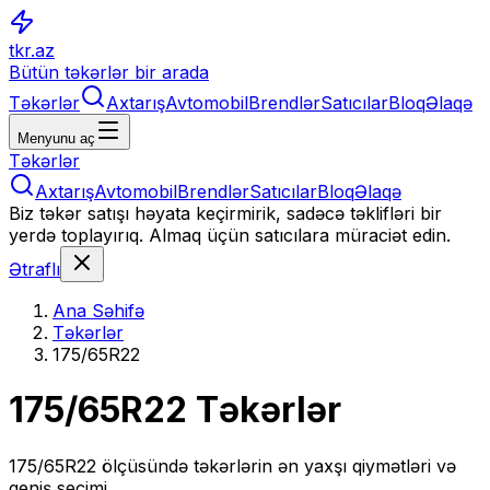
tkr.az
Bütün təkərlər bir arada
Təkərlər
Axtarış
Avtomobil
Brendlər
Satıcılar
Bloq
Əlaqə
Menyunu aç
Təkərlər
Axtarış
Avtomobil
Brendlər
Satıcılar
Bloq
Əlaqə
Biz təkər satışı həyata keçirmirik, sadəcə təklifləri bir
yerdə toplayırıq. Almaq üçün satıcılara müraciət edin.
Ətraflı
Ana Səhifə
Təkərlər
175/65R22
175/65R22
Təkərlər
175/65R22
ölçüsündə təkərlərin ən yaxşı qiymətləri və
geniş seçimi