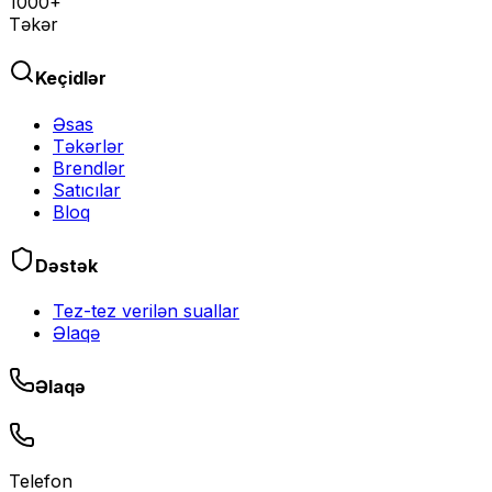
1000+
Təkər
Keçidlər
Əsas
Təkərlər
Brendlər
Satıcılar
Bloq
Dəstək
Tez-tez verilən suallar
Əlaqə
Əlaqə
Telefon