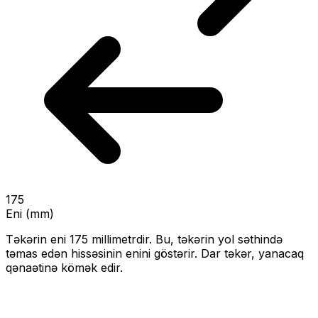
175
Eni (mm)
Təkərin eni
175
millimetrdir. Bu, təkərin yol səthində
təmas edən hissəsinin enini göstərir.
Dar təkər, yanacaq
qənaətinə kömək edir.