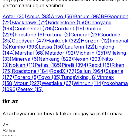
performansı üçün vacibdir.
Aoteli
(20)
Aplus
(93)
Arivo
(56)
Barum
(98)
BFGoodrich
(22)
Blackhawk
(72)
Bridgestone
(150)
Chaoyang
(194)
Continental
(795)
Cordiant
(19)
Dunlop
(229)
Firestone
(6)
Fortuna
(2)
General
(23)
Goodride
(85)
Goodyear
(47)
Hankook
(322)
Horizon
(12)
Imperial
(5)
Kumho
(393)
Lassa
(150)
Laufenn
(22)
Linglong
(144)
Marshal
(68)
Matador
(92)
Michelin
(251)
Mileking
(33)
Minerva
(6)
Nankang
(822)
Nexen
(203)
Nitto
(3)
Nokian
(11)
Petlas
(185)
Pirelli
(394)
Rapid
(16)
Riken
(75)
Roadstone
(184)
RoadX
(77)
Sailun
(964)
Superia
(177)
Torero
(5)
Toyo
(35)
Tunga
Viking
(8)
Vinmax
(158)
Vitour
(227)
Westlake
(67)
Winrun
(114)
Yokohama
(1096)
Zeetex
(15)
tkr.az
Azərbaycanın ən böyük təkər müqayisə platforması.
7+
Satıcı