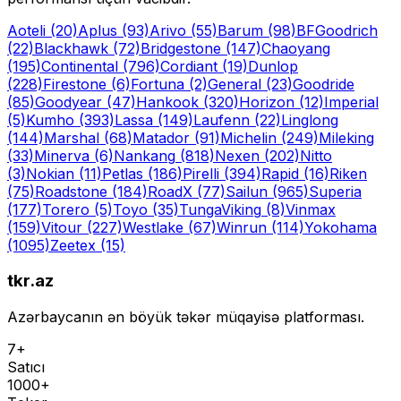
Aoteli
(20)
Aplus
(93)
Arivo
(55)
Barum
(98)
BFGoodrich
(22)
Blackhawk
(72)
Bridgestone
(147)
Chaoyang
(195)
Continental
(796)
Cordiant
(19)
Dunlop
(228)
Firestone
(6)
Fortuna
(2)
General
(23)
Goodride
(85)
Goodyear
(47)
Hankook
(320)
Horizon
(12)
Imperial
(5)
Kumho
(393)
Lassa
(149)
Laufenn
(22)
Linglong
(144)
Marshal
(68)
Matador
(91)
Michelin
(249)
Mileking
(33)
Minerva
(6)
Nankang
(818)
Nexen
(202)
Nitto
(3)
Nokian
(11)
Petlas
(186)
Pirelli
(394)
Rapid
(16)
Riken
(75)
Roadstone
(184)
RoadX
(77)
Sailun
(965)
Superia
(177)
Torero
(5)
Toyo
(35)
Tunga
Viking
(8)
Vinmax
(159)
Vitour
(227)
Westlake
(67)
Winrun
(114)
Yokohama
(1095)
Zeetex
(15)
tkr.az
Azərbaycanın ən böyük təkər müqayisə platforması.
7+
Satıcı
1000+