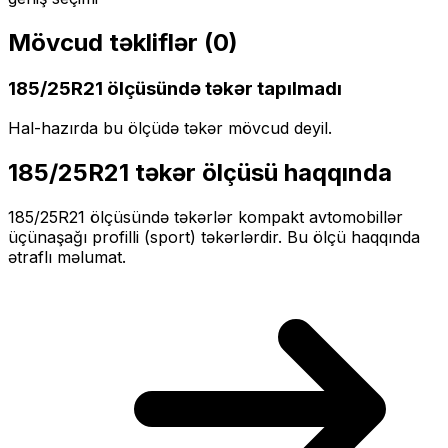
Mövcud təkliflər (
0
)
185/25R21
ölçüsündə təkər tapılmadı
Hal-hazırda bu ölçüdə təkər mövcud deyil.
185/25R21
təkər ölçüsü haqqında
185/25R21
ölçüsündə təkərlər
kompakt
avtomobillər
üçün
aşağı profilli (sport)
təkərlərdir. Bu ölçü haqqında
ətraflı məlumat.