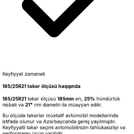
Keyfiyyət zəmanəti
185/25R21
təkər ölçüsü haqqında
185/25R21
təkər ölçüsü
185
mm
en,
25
%
hündürlük
nisbəti və
21
"
rim diametri ilə müəyyən edilir.
Bu ölçüdə təkərlər müxtəlif avtomobil modellərində
istifadə olunur və Azərbaycanda geniş yayılmışdır.
Keyfiyyətli təkər seçimi avtomobilinizin təhlükəsizliyi və
performansı üçün vacibdir.