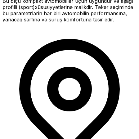
Bu ölçü
kompakt
avtomobillər üçün uyğundur və
aşağı
profilli (sport)
xüsusiyyətlərinə malikdir. Təkər seçimində
bu parametrlərin hər biri avtomobilin performansına,
yanacaq sərfinə və sürüş komfortuna təsir edir.