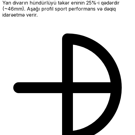
Yan divarın hündürlüyü təkər eninin
25
%-i qədərdir
(~
46
mm).
Aşağı profil sport performans və dəqiq
idarəetmə verir.