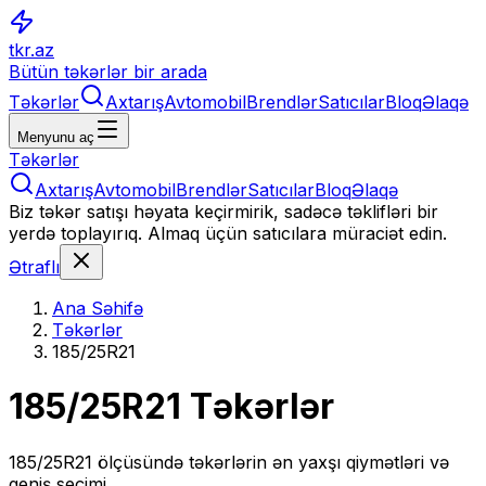
tkr.az
Bütün təkərlər bir arada
Təkərlər
Axtarış
Avtomobil
Brendlər
Satıcılar
Bloq
Əlaqə
Menyunu aç
Təkərlər
Axtarış
Avtomobil
Brendlər
Satıcılar
Bloq
Əlaqə
Biz təkər satışı həyata keçirmirik, sadəcə təklifləri bir
yerdə toplayırıq. Almaq üçün satıcılara müraciət edin.
Ətraflı
Ana Səhifə
Təkərlər
185/25R21
185/25R21
Təkərlər
185/25R21
ölçüsündə təkərlərin ən yaxşı qiymətləri və
geniş seçimi