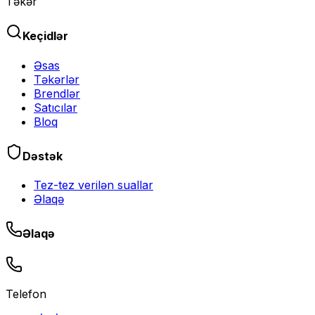
Təkər
Keçidlər
Əsas
Təkərlər
Brendlər
Satıcılar
Bloq
Dəstək
Tez-tez verilən suallar
Əlaqə
Əlaqə
Telefon