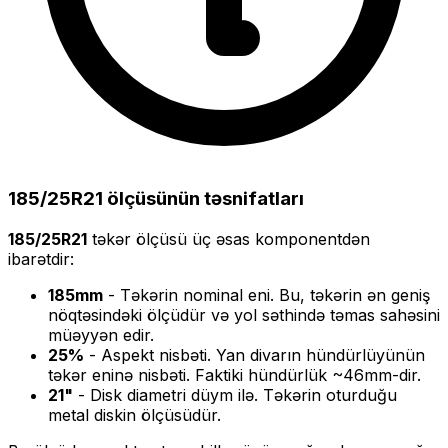
185/25R21
ölçüsünün təsnifatları
185/25R21
təkər ölçüsü üç əsas komponentdən
ibarətdir:
185
mm
- Təkərin nominal eni. Bu, təkərin ən geniş
nöqtəsindəki ölçüdür və yol səthində təmas sahəsini
müəyyən edir.
25
%
- Aspekt nisbəti. Yan divarın hündürlüyünün
təkər eninə nisbəti. Faktiki hündürlük ~
46
mm-dir.
21
"
- Disk diametri düym ilə. Təkərin oturduğu
metal diskin ölçüsüdür.