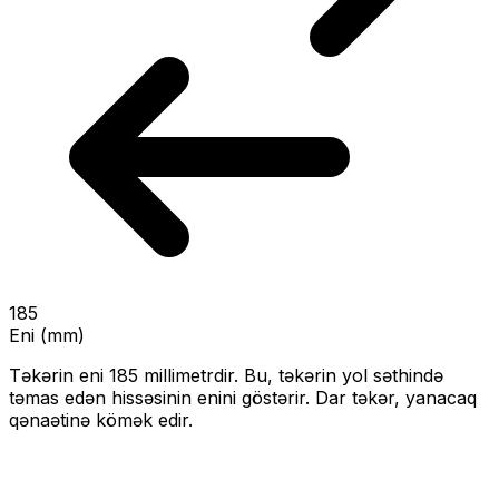
185
Eni (mm)
Təkərin eni
185
millimetrdir. Bu, təkərin yol səthində
təmas edən hissəsinin enini göstərir.
Dar təkər, yanacaq
qənaətinə kömək edir.