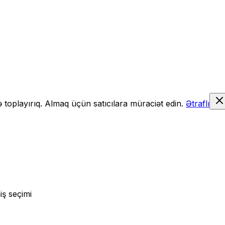
də toplayırıq. Almaq üçün satıcılara müraciət edin.
Ətraflı
iş seçimi