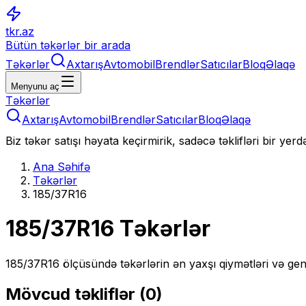
tkr.az
Bütün təkərlər bir arada
Təkərlər
Axtarış
Avtomobil
Brendlər
Satıcılar
Bloq
Əlaqə
Menyunu aç
Təkərlər
Axtarış
Avtomobil
Brendlər
Satıcılar
Bloq
Əlaqə
Biz təkər satışı həyata keçirmirik, sadəcə təklifləri bir yer
Ana Səhifə
Təkərlər
185/37R16
185/37R16
Təkərlər
185/37R16
ölçüsündə təkərlərin ən yaxşı qiymətləri və gen
Mövcud təkliflər (
0
)