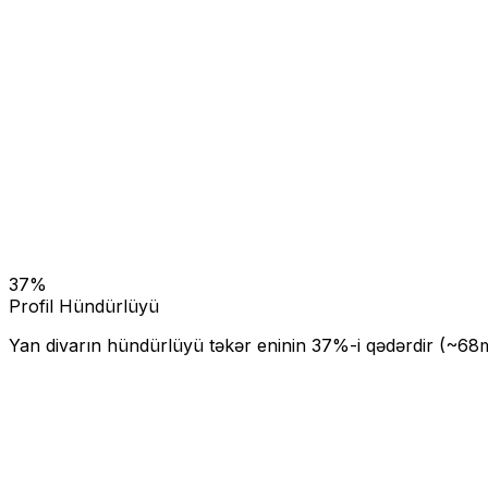
37
%
Profil Hündürlüyü
Yan divarın hündürlüyü təkər eninin
37
%-i qədərdir (~
68