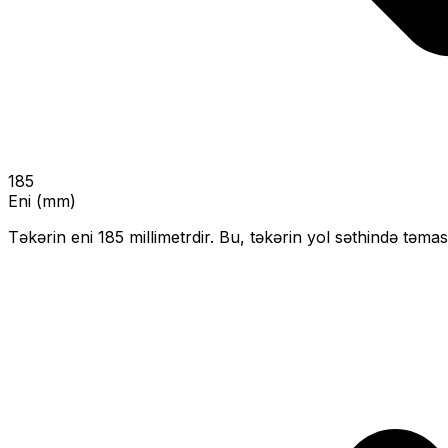
185
Eni (mm)
Təkərin eni
185
millimetrdir. Bu, təkərin yol səthində təmas