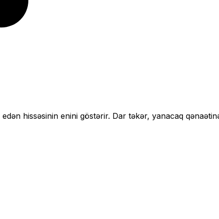
 edən hissəsinin enini göstərir.
Dar təkər, yanacaq qənaətin