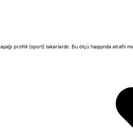
n
aşağı profilli (sport)
təkərlərdir. Bu ölçü haqqında ətraflı m