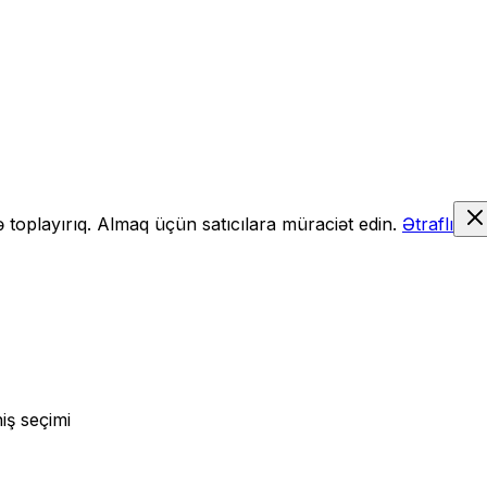
də toplayırıq. Almaq üçün satıcılara müraciət edin.
Ətraflı
iş seçimi