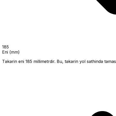
185
Eni (mm)
Təkərin eni
185
millimetrdir. Bu, təkərin yol səthində təmas