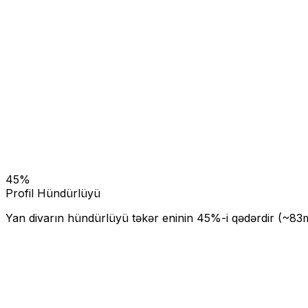
45
%
Profil Hündürlüyü
Yan divarın hündürlüyü təkər eninin
45
%-i qədərdir (~
83