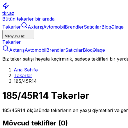
tkr.az
Bütün təkərlər bir arada
Təkərlər
Axtarış
Avtomobil
Brendlər
Satıcılar
Bloq
Əlaqə
Menyunu aç
Təkərlər
Axtarış
Avtomobil
Brendlər
Satıcılar
Bloq
Əlaqə
Biz təkər satışı həyata keçirmirik, sadəcə təklifləri bir yer
Ana Səhifə
Təkərlər
185/45R14
185/45R14
Təkərlər
185/45R14
ölçüsündə təkərlərin ən yaxşı qiymətləri və gen
Mövcud təkliflər (
0
)