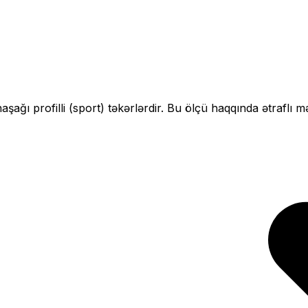
n
aşağı profilli (sport)
təkərlərdir. Bu ölçü haqqında ətraflı m