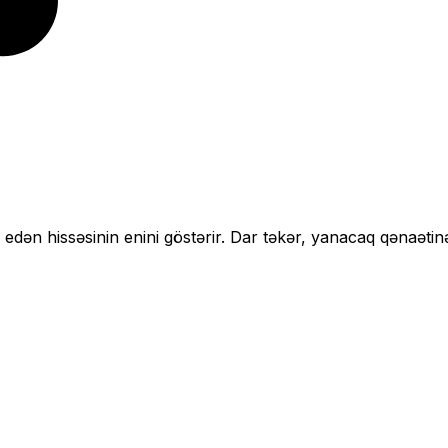
 edən hissəsinin enini göstərir.
Dar təkər, yanacaq qənaətin