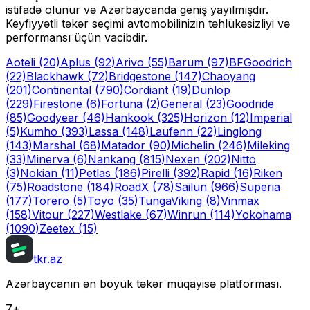
istifadə olunur və Azərbaycanda geniş yayılmışdır.
Keyfiyyətli təkər seçimi avtomobilinizin təhlükəsizliyi və
performansı üçün vacibdir.
Aoteli
(20)
Aplus
(92)
Arivo
(55)
Barum
(97)
BFGoodrich
(22)
Blackhawk
(72)
Bridgestone
(147)
Chaoyang
(201)
Continental
(790)
Cordiant
(19)
Dunlop
(229)
Firestone
(6)
Fortuna
(2)
General
(23)
Goodride
(85)
Goodyear
(46)
Hankook
(325)
Horizon
(12)
Imperial
(5)
Kumho
(393)
Lassa
(148)
Laufenn
(22)
Linglong
(143)
Marshal
(68)
Matador
(90)
Michelin
(246)
Mileking
(33)
Minerva
(6)
Nankang
(815)
Nexen
(202)
Nitto
(3)
Nokian
(11)
Petlas
(186)
Pirelli
(392)
Rapid
(16)
Riken
(75)
Roadstone
(184)
RoadX
(78)
Sailun
(966)
Superia
(177)
Torero
(5)
Toyo
(35)
Tunga
Viking
(8)
Vinmax
(158)
Vitour
(227)
Westlake
(67)
Winrun
(114)
Yokohama
(1090)
Zeetex
(15)
tkr.az
Azərbaycanın ən böyük təkər müqayisə platforması.
7+