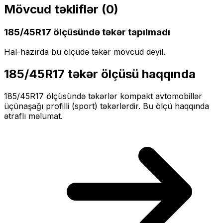
Mövcud təkliflər (
0
)
185/45R17
ölçüsündə təkər tapılmadı
Hal-hazırda bu ölçüdə təkər mövcud deyil.
185/45R17
təkər ölçüsü haqqında
185/45R17
ölçüsündə təkərlər
kompakt
avtomobillər
üçün
aşağı profilli (sport)
təkərlərdir. Bu ölçü haqqında
ətraflı məlumat.