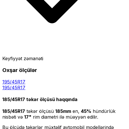
Keyfiyyət zəmanəti
Oxşar ölçülər
195/45R17
195
/
45
R
17
185/45R17
təkər ölçüsü haqqında
185/45R17
təkər ölçüsü
185
mm
en,
45
%
hündürlük
nisbəti və
17
"
rim diametri ilə müəyyən edilir.
Bu ölçüdə təkərlər müxtəlif avtomobil modellərində