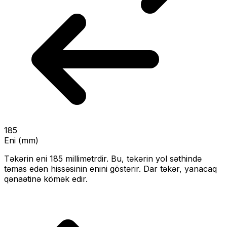
185
Eni (mm)
Təkərin eni
185
millimetrdir. Bu, təkərin yol səthində
təmas edən hissəsinin enini göstərir.
Dar təkər, yanacaq
qənaətinə kömək edir.