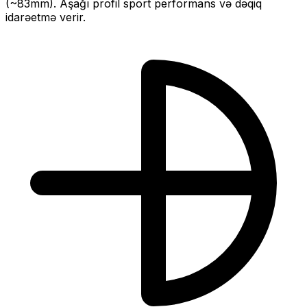
(~
83
mm).
Aşağı profil sport performans və dəqiq
idarəetmə verir.