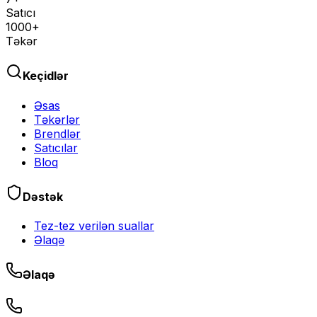
Satıcı
1000+
Təkər
Keçidlər
Əsas
Təkərlər
Brendlər
Satıcılar
Bloq
Dəstək
Tez-tez verilən suallar
Əlaqə
Əlaqə