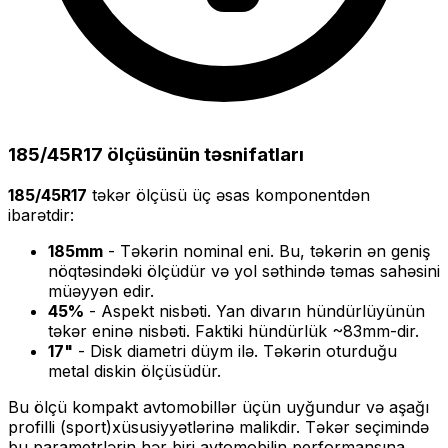
185/45R17
ölçüsünün təsnifatları
185/45R17
təkər ölçüsü üç əsas komponentdən
ibarətdir:
185
mm
- Təkərin nominal eni. Bu, təkərin ən geniş
nöqtəsindəki ölçüdür və yol səthində təmas sahəsini
müəyyən edir.
45
%
- Aspekt nisbəti. Yan divarın hündürlüyünün
təkər eninə nisbəti. Faktiki hündürlük ~
83
mm-dir.
17
"
- Disk diametri düym ilə. Təkərin oturduğu
metal diskin ölçüsüdür.
Bu ölçü
kompakt
avtomobillər üçün uyğundur və
aşağı
profilli (sport)
xüsusiyyətlərinə malikdir. Təkər seçimində
bu parametrlərin hər biri avtomobilin performansına,