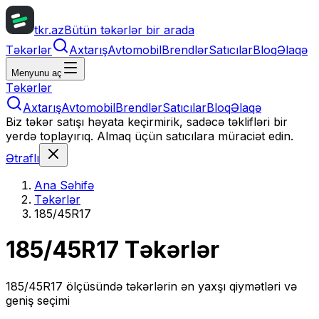
tkr.az
Bütün təkərlər bir arada
Təkərlər
Axtarış
Avtomobil
Brendlər
Satıcılar
Bloq
Əlaqə
Menyunu aç
Təkərlər
Axtarış
Avtomobil
Brendlər
Satıcılar
Bloq
Əlaqə
Biz təkər satışı həyata keçirmirik, sadəcə təklifləri bir
yerdə toplayırıq. Almaq üçün satıcılara müraciət edin.
Ətraflı
Ana Səhifə
Təkərlər
185/45R17
185/45R17
Təkərlər
185/45R17
ölçüsündə təkərlərin ən yaxşı qiymətləri və
geniş seçimi