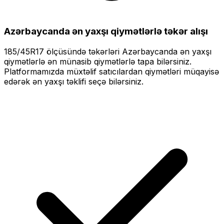
Azərbaycanda ən yaxşı qiymətlərlə
təkər alışı
185/45R17
ölçüsündə təkərləri
Azərbaycanda ən yaxşı
qiymətlərlə
ən münasib qiymətlərlə tapa bilərsiniz.
Platformamızda müxtəlif satıcılardan qiymətləri müqayisə
edərək ən yaxşı təklifi seçə bilərsiniz.