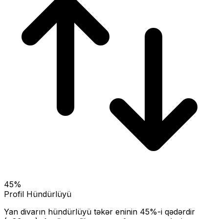
45
%
Profil Hündürlüyü
Yan divarın hündürlüyü təkər eninin
45
%-i qədərdir