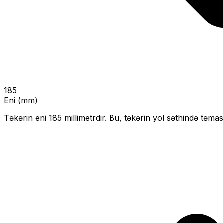
185
Eni (mm)
Təkərin eni
185
millimetrdir. Bu, təkərin yol səthində təmas