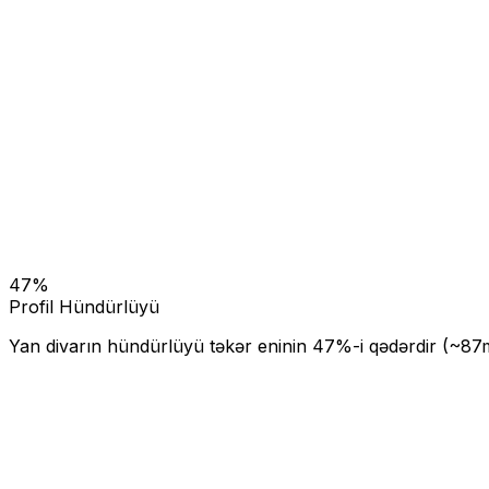
47
%
Profil Hündürlüyü
Yan divarın hündürlüyü təkər eninin
47
%-i qədərdir (~
87