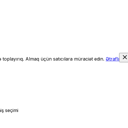
də toplayırıq. Almaq üçün satıcılara müraciət edin.
Ətraflı
iş seçimi