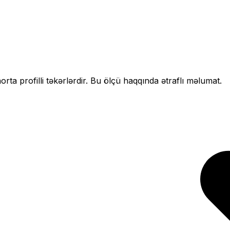
n
orta profilli
təkərlərdir. Bu ölçü haqqında ətraflı məlumat.