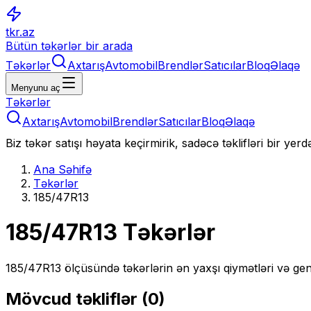
tkr.az
Bütün təkərlər bir arada
Təkərlər
Axtarış
Avtomobil
Brendlər
Satıcılar
Bloq
Əlaqə
Menyunu aç
Təkərlər
Axtarış
Avtomobil
Brendlər
Satıcılar
Bloq
Əlaqə
Biz təkər satışı həyata keçirmirik, sadəcə təklifləri bir yer
Ana Səhifə
Təkərlər
185/47R13
185/47R13
Təkərlər
185/47R13
ölçüsündə təkərlərin ən yaxşı qiymətləri və gen
Mövcud təkliflər (
0
)