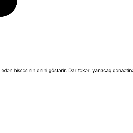
 edən hissəsinin enini göstərir.
Dar təkər, yanacaq qənaətin