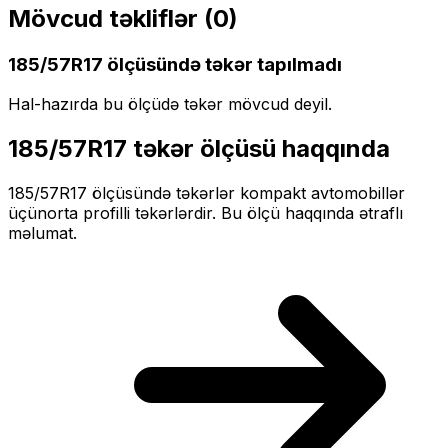
Mövcud təkliflər (
0
)
185/57R17
ölçüsündə təkər tapılmadı
Hal-hazırda bu ölçüdə təkər mövcud deyil.
185/57R17
təkər ölçüsü haqqında
185/57R17
ölçüsündə təkərlər
kompakt
avtomobillər
üçün
orta profilli
təkərlərdir. Bu ölçü haqqında ətraflı
məlumat.