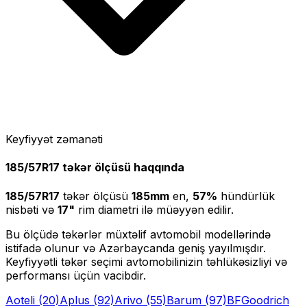
Keyfiyyət zəmanəti
185/57R17
təkər ölçüsü haqqında
185/57R17
təkər ölçüsü
185
mm
en,
57
%
hündürlük
nisbəti və
17
"
rim diametri ilə müəyyən edilir.
Bu ölçüdə təkərlər müxtəlif avtomobil modellərində
istifadə olunur və Azərbaycanda geniş yayılmışdır.
Keyfiyyətli təkər seçimi avtomobilinizin təhlükəsizliyi və
performansı üçün vacibdir.
Aoteli
(20)
Aplus
(92)
Arivo
(55)
Barum
(97)
BFGoodrich