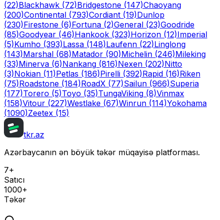
(22)
Blackhawk
(72)
Bridgestone
(147)
Chaoyang
(200)
Continental
(793)
Cordiant
(19)
Dunlop
(230)
Firestone
(6)
Fortuna
(2)
General
(23)
Goodride
(85)
Goodyear
(46)
Hankook
(323)
Horizon
(12)
Imperial
(5)
Kumho
(393)
Lassa
(148)
Laufenn
(22)
Linglong
(143)
Marshal
(68)
Matador
(90)
Michelin
(246)
Mileking
(33)
Minerva
(6)
Nankang
(816)
Nexen
(202)
Nitto
(3)
Nokian
(11)
Petlas
(186)
Pirelli
(392)
Rapid
(16)
Riken
(75)
Roadstone
(184)
RoadX
(77)
Sailun
(966)
Superia
(177)
Torero
(5)
Toyo
(35)
Tunga
Viking
(8)
Vinmax
(158)
Vitour
(227)
Westlake
(67)
Winrun
(114)
Yokohama
(1090)
Zeetex
(15)
tkr.az
Azərbaycanın ən böyük təkər müqayisə platforması.
7+
Satıcı
1000+
Təkər