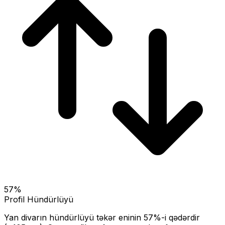
57
%
Profil Hündürlüyü
Yan divarın hündürlüyü təkər eninin
57
%-i qədərdir