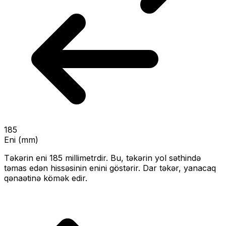
185
Eni (mm)
Təkərin eni
185
millimetrdir. Bu, təkərin yol səthində
təmas edən hissəsinin enini göstərir.
Dar təkər, yanacaq
qənaətinə kömək edir.