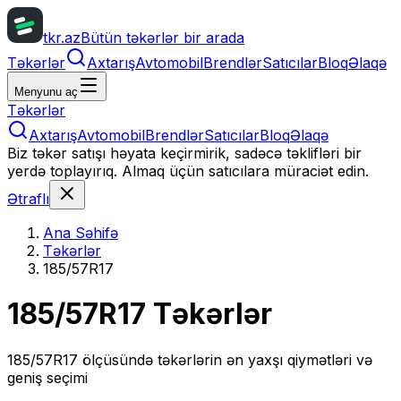
tkr.az
Bütün təkərlər bir arada
Təkərlər
Axtarış
Avtomobil
Brendlər
Satıcılar
Bloq
Əlaqə
Menyunu aç
Təkərlər
Axtarış
Avtomobil
Brendlər
Satıcılar
Bloq
Əlaqə
Biz təkər satışı həyata keçirmirik, sadəcə təklifləri bir
yerdə toplayırıq. Almaq üçün satıcılara müraciət edin.
Ətraflı
Ana Səhifə
Təkərlər
185/57R17
185/57R17
Təkərlər
185/57R17
ölçüsündə təkərlərin ən yaxşı qiymətləri və
geniş seçimi