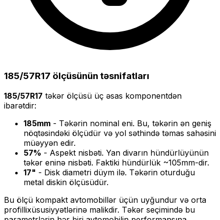
185/57R17
ölçüsünün təsnifatları
185/57R17
təkər ölçüsü üç əsas komponentdən
ibarətdir:
185
mm
- Təkərin nominal eni. Bu, təkərin ən geniş
nöqtəsindəki ölçüdür və yol səthində təmas sahəsini
müəyyən edir.
57
%
- Aspekt nisbəti. Yan divarın hündürlüyünün
təkər eninə nisbəti. Faktiki hündürlük ~
105
mm-dir.
17
"
- Disk diametri düym ilə. Təkərin oturduğu
metal diskin ölçüsüdür.
Bu ölçü
kompakt
avtomobillər üçün uyğundur və
orta
profilli
xüsusiyyətlərinə malikdir. Təkər seçimində bu
parametrlərin hər biri avtomobilin performansına,